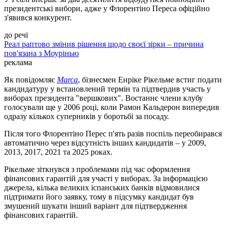
президентські вибори, адже у Флорентіно Переса офіційно
з'явився конкурент.
до речі
Реал раптово змінив рішення щодо своєї зірки – причина
пов'язана з Моурінью
реклама
Як повідомляє
Marca
, бізнесмен Енріке Рікельме встиг подати
кандидатуру у встановлений термін та підтвердив участь у
виборах президента "вершкових". Востаннє члени клубу
голосували ще у 2006 році, коли Рамон Кальдерон випередив
одразу кількох суперників у боротьбі за посаду.
Після того Флорентіно Перес п'ять разів поспіль переобирався
автоматично через відсутність інших кандидатів – у 2009,
2013, 2017, 2021 та 2025 роках.
Рікельме зіткнувся з проблемами під час оформлення
фінансових гарантій для участі у виборах. За інформацією
джерела, кілька великих іспанських банків відмовилися
підтримати його заявку, тому в підсумку кандидат був
змушений шукати інший варіант для підтвердження
фінансових гарантій.