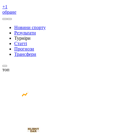
+
1
обране
Новини спорту
Результати
Турніри
Статті
Прогнози
Трансфери
топ