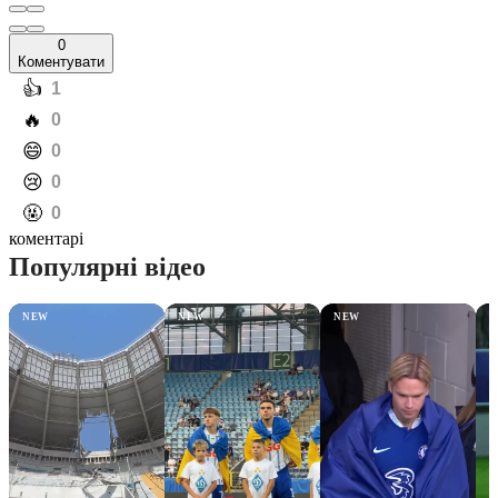
0
Коментувати
️👍
1
️🔥
0
️😄
0
️😢
0
️🤬
0
коментарі