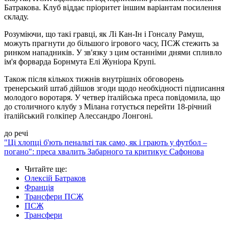
Батракова. Клуб віддає пріоритет іншим варіантам посилення
складу.
Розуміючи, що такі гравці, як Лі Кан-Ін і Гонсалу Рамуш,
можуть прагнути до більшого ігрового часу, ПСЖ стежить за
ринком нападників. У зв'язку з цим останніми днями спливло
ім'я форварда Борнмута Елі Жуніора Крупі.
Також після кількох тижнів внутрішніх обговорень
тренерський штаб дійшов згоди щодо необхідності підписання
молодого воротаря. У четвер італійська преса повідомила, що
до столичного клубу з Мілана готується перейти 18-річний
італійський голкіпер Алессандро Лонгоні.
до речі
"Ці хлопці б'ють пенальті так само, як і грають у футбол –
погано": преса хвалить Забарного та критикує Сафонова
Читайте ще
:
Олексій Батраков
Франція
Трансфери ПСЖ
ПСЖ
Трансфери