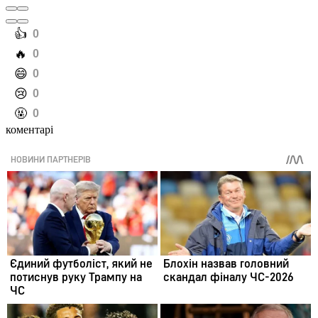
️👍
0
️🔥
0
️😄
0
️😢
0
️🤬
0
коментарі