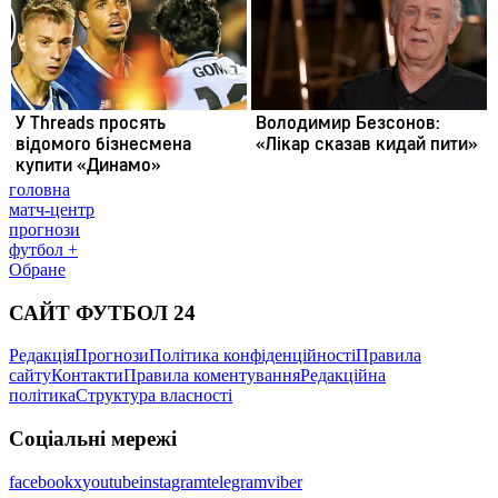
головна
матч-центр
прогнози
футбол +
Обране
САЙТ ФУТБОЛ 24
Редакція
Прогнози
Політика конфіденційності
Правила
сайту
Контакти
Правила коментування
Редакційна
політика
Структура власності
Соціальні мережі
facebook
x
youtube
instagram
telegram
viber