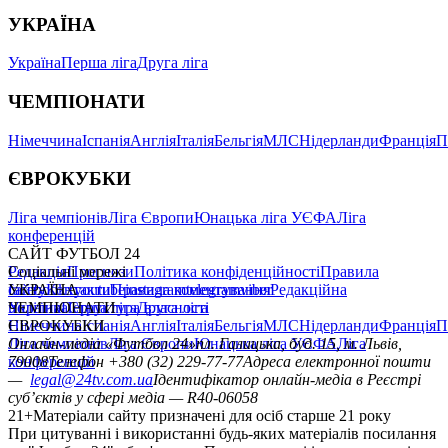
УКРАЇНА
Україна
Перша ліга
Друга ліга
ЧЕМПІОНАТИ
Німеччина
Іспанія
Англія
Італія
Бельгія
МЛС
Нідерланди
Франція
П
ЄВРОКУБКИ
Ліга чемпіонів
Ліга Європи
Юнацька ліга УЄФА
Ліга
конференцій
САЙТ ФУТБОЛ 24
Редакція
Соціальні мережі
Прогнози
Політика конфіденційності
Правила
сайту
facebook
УКРАЇНА
Контакти
x
youtube
Правила коментування
instagram
telegram
viber
Редакційна
політика
Україна
ЧЕМПІОНАТИ
Перша ліга
Структура власності
Друга ліга
Німеччина
ЄВРОКУБКИ
Іспанія
Англія
Італія
Бельгія
МЛС
Нідерланди
Франція
П
Ліга чемпіонів
Онлайн-медіа «Футбол 24»
Ліга Європи
Юнацька ліга УЄФА
пл. Галицька, буд. 15, м. Львів,
Ліга
конференцій
79008
Телефон +380 (32) 229-77-77
Адреса електронної пошти
—
legal@24tv.com.ua
Ідентифікатор онлайн-медіа в Реєстрі
суб’єктів у сфері медіа — R40-06058
21+
Матеріали сайту призначені для осіб старше 21 року
При цитуванні і використанні будь-яких матеріалів посилання