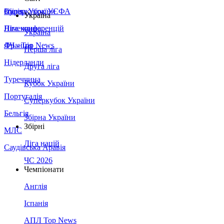
Збірна України
Італія
Суперкубок УЄФА
Україна
Німеччина
Ліга конференцій
Україна
Франція
ЛЧ - Top News
Перша ліга
Нідерланди
Друга ліга
Туреччина
Кубок України
Португалія
Суперкубок України
Бельгія
Збірна України
Збірні
МЛС
Ліга націй
Саудівська Аравія
ЧС 2026
Чемпіонати
Англія
Іспанія
АПЛ Top News