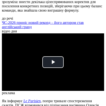
зрозуміла: внести декілька цілеспрямованих коректив для
посилення конкретних позицій, зберігаючи при цьому баланс
команди, яка знайшла свою виграшну формулу.
до речі
ЧС-2026 приніс новий рекорд – його автором став
англійський гранд
відео дня
Play
Video
реклама
Як інформує
Le Parisien
, попри тривале спостереження
скаутів, ПСЖ відмовився від підписання росіянина Олексія