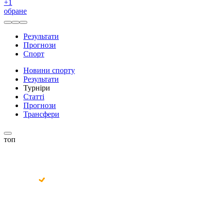
+
1
обране
Результати
Прогнози
Спорт
Новини спорту
Результати
Турніри
Статті
Прогнози
Трансфери
топ