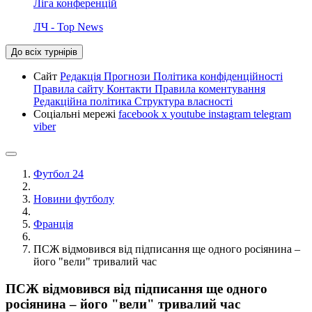
Ліга конференцій
ЛЧ - Top News
До всіх турнірів
Сайт
Редакція
Прогнози
Політика конфіденційності
Правила сайту
Контакти
Правила коментування
Редакційна політика
Структура власності
Соціальні мережі
facebook
x
youtube
instagram
telegram
viber
Футбол 24
Новини футболу
Франція
ПСЖ відмовився від підписання ще одного росіянина –
його "вели" тривалий час
ПСЖ відмовився від підписання ще одного
росіянина – його "вели" тривалий час