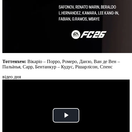
Тоттенхем:
Вікаріо – Порро, Ромеро, Данзо, Ван де Вен –
Пальїнья, Сарр, Бентанкур – Кудус, Рішарлісон, Спенс
відео дня
Play