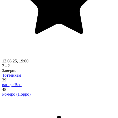
13.08.25, 19:00
2 - 2
Заверш.
Тоттенхем
39’
ван де Вен
48’
Ромеро
(Порро)