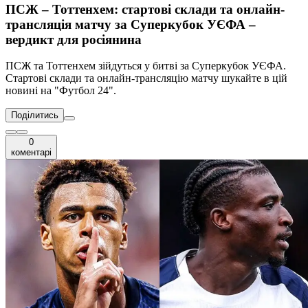
ПСЖ – Тоттенхем: стартові склади та онлайн-
трансляція матчу за Суперкубок УЄФА –
вердикт для росіянина
ПСЖ та Тоттенхем зійдуться у битві за Суперкубок УЄФА.
Стартові склади та онлайн-трансляцію матчу шукайте в цій
новині на "Футбол 24".
Поділитись
0
коментарі