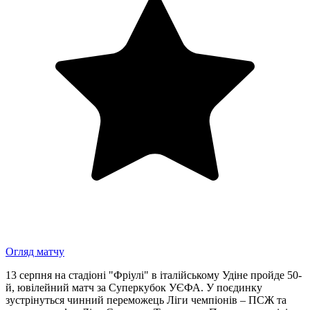
Огляд матчу
13 серпня на стадіоні "Фріулі" в італійському Удіне пройде 50-
й, ювілейний матч за Суперкубок УЄФА. У поєдинку
зустрінуться чинний переможець Ліги чемпіонів – ПСЖ та