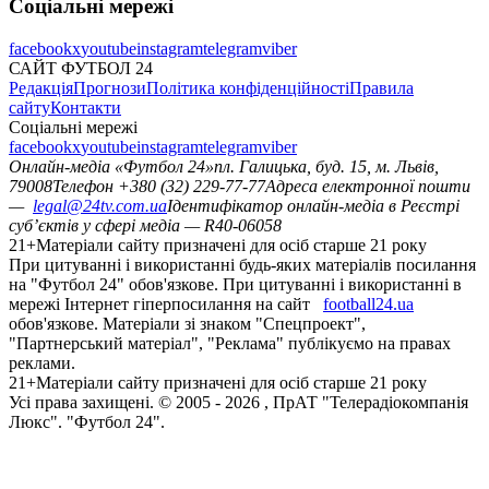
Соціальні мережі
facebook
x
youtube
instagram
telegram
viber
САЙТ ФУТБОЛ 24
Редакція
Прогнози
Політика конфіденційності
Правила
сайту
Контакти
Соціальні мережі
facebook
x
youtube
instagram
telegram
viber
Онлайн-медіа «Футбол 24»
пл. Галицька, буд. 15, м. Львів,
79008
Телефон +380 (32) 229-77-77
Адреса електронної пошти
—
legal@24tv.com.ua
Ідентифікатор онлайн-медіа в Реєстрі
суб’єктів у сфері медіа — R40-06058
21+
Матеріали сайту призначені для осіб старше 21 року
При цитуванні і використанні будь-яких матеріалів посилання
на "Футбол 24" обов'язкове. При цитуванні і використанні в
мережі Інтернет гіперпосилання на сайт
football24.ua
обов'язкове. Матеріали зі знаком "Спецпроект",
"Партнерський матеріал", "Реклама" публікуємо на правах
реклами.
21+
Матеріали сайту призначені для осіб старше 21 року
Усi права захищенi. © 2005 -
2026
, ПрАТ "Телерадіокомпанія
Люкс". "Футбол 24".