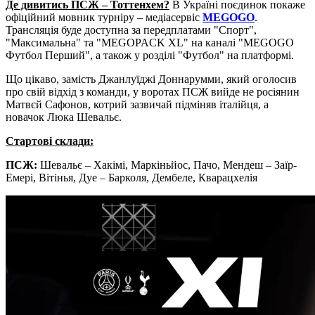
Де дивитись ПСЖ – Тоттенхем?
В Україні поєдинок покаже
офіційний мовник турніру – медіасервіс
MEGOGO
.
Трансляція буде доступна за передплатами "Спорт",
"Максимальна" та "MEGOPACK XL" на каналі "MEGOGO
Футбол Перший", а також у розділі "Футбол" на платформі.
Що цікаво, замість Джанлуїджі Доннарумми, який оголосив
про свій відхід з команди, у воротах ПСЖ вийде не росіянин
Матвєй Сафонов, котрий зазвичай підміняв італійця, а
новачок Люка Шевальє.
Стартові склади:
ПСЖ:
Шевальє – Хакімі, Маркіньйос, Пачо, Мендеш – Заїр-
Емері, Вітінья, Дуе – Барколя, Дембеле, Кварацхелія