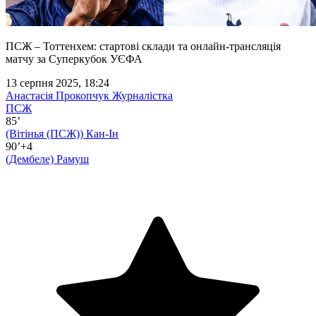
ПСЖ – Тоттенхем: стартові склади та онлайн-трансляція
матчу за Суперкубок УЄФА
13 серпня 2025, 18:24
Анастасія Прокопчук
Журналістка
ПСЖ
85’
(Вітінья (ПСЖ))
Кан-Ін
90’+4
(Дембеле)
Рамуш