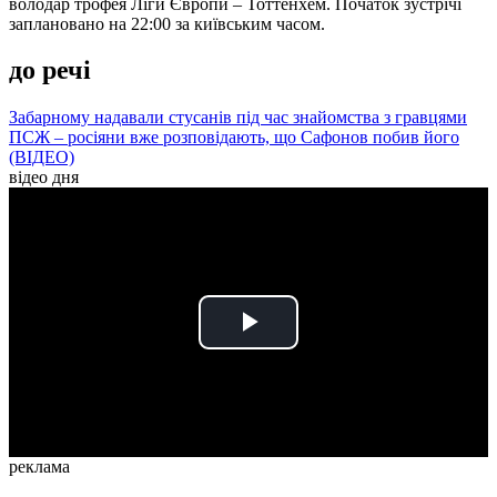
володар трофея Ліги Європи – Тоттенхем. Початок зустрічі
заплановано на 22:00 за київським часом.
до речі
Забарному надавали стусанів під час знайомства з гравцями
ПСЖ – росіяни вже розповідають, що Сафонов побив його
(ВІДЕО)
відео дня
Play
Video
реклама