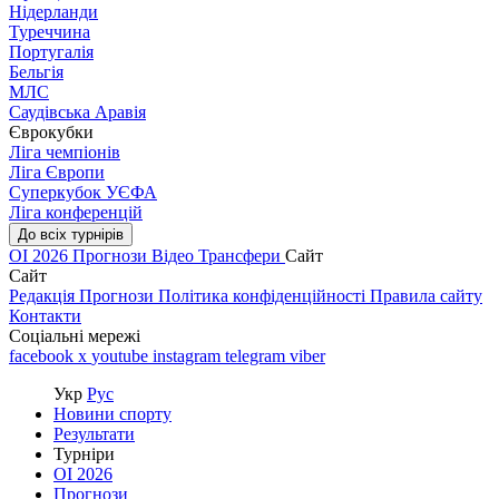
Нідерланди
Туреччина
Португалія
Бельгія
МЛС
Саудівська Аравія
Єврокубки
Ліга чемпіонів
Ліга Європи
Суперкубок УЄФА
Ліга конференцій
До всіх турнірів
ОІ 2026
Прогнози
Відео
Трансфери
Сайт
Сайт
Редакція
Прогнози
Політика конфіденційності
Правила сайту
Контакти
Соціальні мережі
facebook
x
youtube
instagram
telegram
viber
Укр
Рус
Новини спорту
Результати
Турніри
ОІ 2026
Прогнози