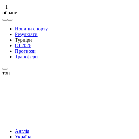
+
1
обране
Новини спорту
Результати
Турніри
ОІ 2026
Прогнози
Трансфери
топ
Англія
Україна