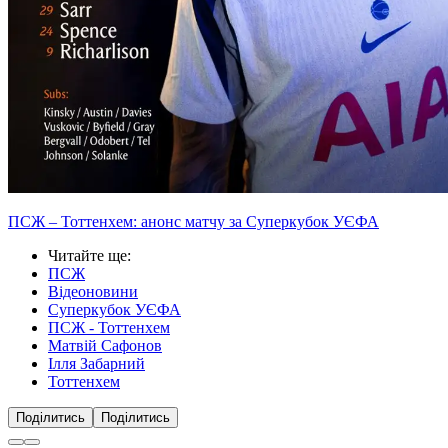
ПСЖ – Тоттенхем: анонс матчу за Суперкубок УЄФА
Читайте ще
:
ПСЖ
Відеоновини
Суперкубок УЄФА
ПСЖ - Тоттенхем
Матвій Сафонов
Ілля Забарний
Тоттенхем
Поділитись
Поділитись