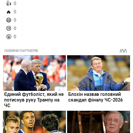
️👍
0
️🔥
0
️😄
0
️😢
0
️🤬
0