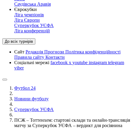
Саудівська Аравія
Єврокубки
Ліга чемпіонів
Ліга Європи
Суперкубок УЄФА
Ліга конференцій
До всіх турнірів
Сайт
Редакція
Прогнози
Політика конфіденційності
Правила сайту
Контакти
Соціальні мережі
facebook
x
youtube
instagram
telegram
viber
Футбол 24
Новини футболу
Суперкубок УЄФА
ПСЖ – Тоттенхем: стартові склади та онлайн-трансляція
матчу за Суперкубок УЄФА – вердикт для росіянина