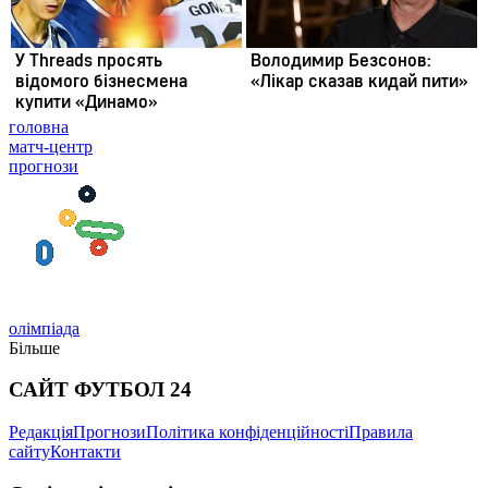
головна
матч-центр
прогнози
олімпіада
Більше
САЙТ ФУТБОЛ 24
Редакція
Прогнози
Політика конфіденційності
Правила
сайту
Контакти