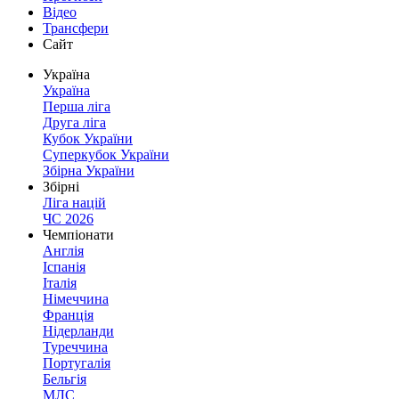
Відео
Трансфери
Сайт
Україна
Україна
Перша ліга
Друга ліга
Кубок України
Суперкубок України
Збірна України
Збірні
Ліга націй
ЧС 2026
Чемпіонати
Англія
Іспанія
Італія
Німеччина
Франція
Нідерланди
Туреччина
Португалія
Бельгія
МЛС