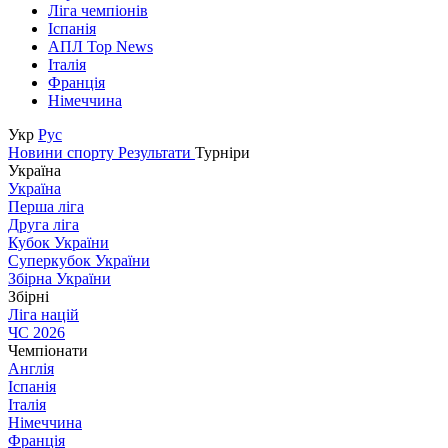
Ліга чемпіонів
Іспанія
АПЛ Top News
Італія
Франція
Німеччина
Укр
Рус
Новини спорту
Результати
Турніри
Україна
Україна
Перша ліга
Друга ліга
Кубок України
Суперкубок України
Збірна України
Збірні
Ліга націй
ЧС 2026
Чемпіонати
Англія
Іспанія
Італія
Німеччина
Франція