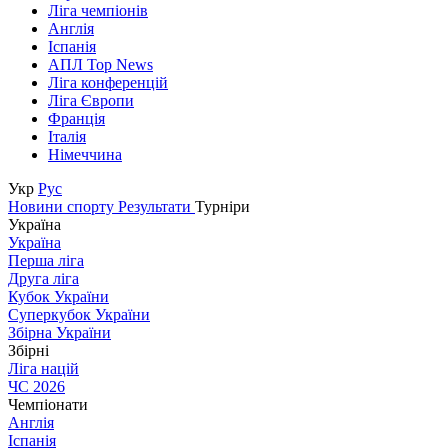
Ліга чемпіонів
Англія
Іспанія
АПЛ Top News
Ліга конференцій
Ліга Європи
Франція
Італія
Німеччина
Укр
Рус
Новини спорту
Результати
Турніри
Україна
Україна
Перша ліга
Друга ліга
Кубок України
Суперкубок України
Збірна України
Збірні
Ліга націй
ЧС 2026
Чемпіонати
Англія
Іспанія