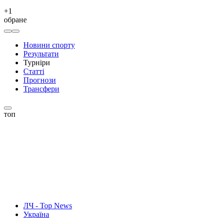
+
1
обране
Новини спорту
Результати
Турніри
Статті
Прогнози
Трансфери
топ
ЛЧ - Top News
Україна