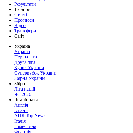
Результати
Турніри
Статті
Прогнози
Відео
Трансфери
Сайт
Україна
Україна
Перша ліга
Друга ліга
Кубок України
Суперкубок України
Збірна України
Збірні
Ліга націй
ЧС 2026
Чемпіонати
Англія
Іспанія
АПЛ Top News
Італія
Німеччина
Франція