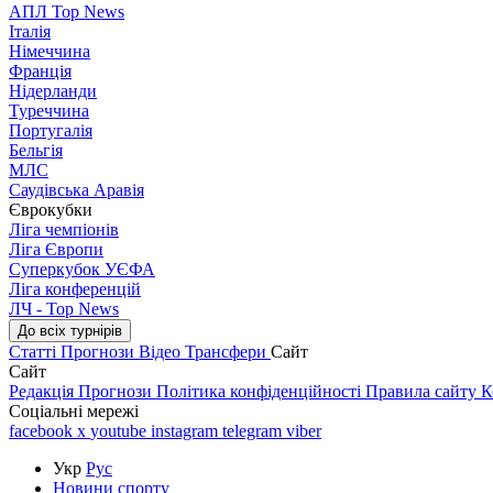
АПЛ Top News
Італія
Німеччина
Франція
Нідерланди
Туреччина
Португалія
Бельгія
МЛС
Саудівська Аравія
Єврокубки
Ліга чемпіонів
Ліга Європи
Суперкубок УЄФА
Ліга конференцій
ЛЧ - Top News
До всіх турнірів
Статті
Прогнози
Відео
Трансфери
Сайт
Сайт
Редакція
Прогнози
Політика конфіденційності
Правила сайту
К
Соціальні мережі
facebook
x
youtube
instagram
telegram
viber
Укр
Рус
Новини спорту