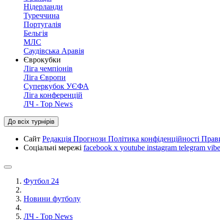
Нідерланди
Туреччина
Португалія
Бельгія
МЛС
Саудівська Аравія
Єврокубки
Ліга чемпіонів
Ліга Європи
Суперкубок УЄФА
Ліга конференцій
ЛЧ - Top News
До всіх турнірів
Сайт
Редакція
Прогнози
Політика конфіденційності
Прав
Соціальні мережі
facebook
x
youtube
instagram
telegram
vibe
Футбол 24
Новини футболу
ЛЧ - Top News