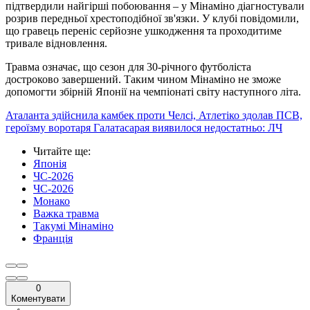
підтвердили найгірші побоювання – у Мінаміно діагностували
розрив передньої хрестоподібної зв'язки. У клубі повідомили,
що гравець переніс серйозне ушкодження та проходитиме
тривале відновлення.
Травма означає, що сезон для 30-річного футболіста
достроково завершений. Таким чином Мінаміно не зможе
допомогти збірній Японії на чемпіонаті світу наступного літа.
Аталанта здійснила камбек проти Челсі, Атлетіко здолав ПСВ,
героїзму воротаря Галатасарая виявилося недостатньо: ЛЧ
Читайте ще
:
Японія
ЧС-2026
ЧС-2026
Монако
Важка травма
Такумі Мінаміно
Франція
0
Коментувати