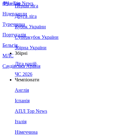
Франція
ЛЧ - Top News
Перша ліга
Нідерланди
Друга ліга
Туреччина
Кубок України
Португалія
Суперкубок України
Бельгія
Збірна України
Збірні
МЛС
Ліга націй
Саудівська Аравія
ЧС 2026
Чемпіонати
Англія
Іспанія
АПЛ Top News
Італія
Німеччина