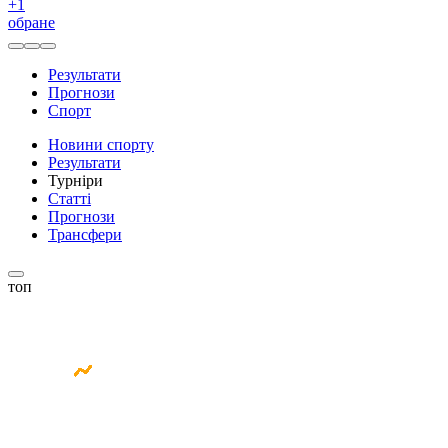
+
1
обране
Результати
Прогнози
Спорт
Новини спорту
Результати
Турніри
Статті
Прогнози
Трансфери
топ