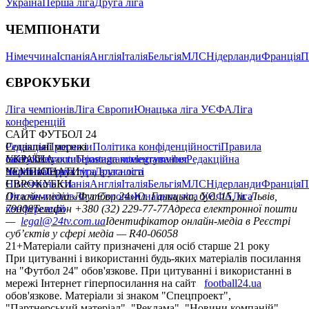
Україна
Перша ліга
Друга ліга
ЧЕМПІОНАТИ
Німеччина
Іспанія
Англія
Італія
Бельгія
МЛС
Нідерланди
Франція
П
ЄВРОКУБКИ
Ліга чемпіонів
Ліга Європи
Юнацька ліга УЄФА
Ліга
конференцій
САЙТ ФУТБОЛ 24
Редакція
Соціальні мережі
Прогнози
Політика конфіденційності
Правила
сайту
facebook
УКРАЇНА
Контакти
x
youtube
Правила коментування
instagram
telegram
viber
Редакційна
політика
Україна
ЧЕМПІОНАТИ
Перша ліга
Структура власності
Друга ліга
Німеччина
ЄВРОКУБКИ
Іспанія
Англія
Італія
Бельгія
МЛС
Нідерланди
Франція
П
Ліга чемпіонів
Онлайн-медіа «Футбол 24»
Ліга Європи
Юнацька ліга УЄФА
пл. Галицька, буд. 15, м. Львів,
Ліга
конференцій
79008
Телефон +380 (32) 229-77-77
Адреса електронної пошти
—
legal@24tv.com.ua
Ідентифікатор онлайн-медіа в Реєстрі
суб’єктів у сфері медіа — R40-06058
21+
Матеріали сайту призначені для осіб старше 21 року
При цитуванні і використанні будь-яких матеріалів посилання
на "Футбол 24" обов'язкове. При цитуванні і використанні в
мережі Інтернет гіперпосилання на сайт
football24.ua
обов'язкове. Матеріали зі знаком "Спецпроект",
"Партнерський матеріал", "Реклама", "Новини компаній"