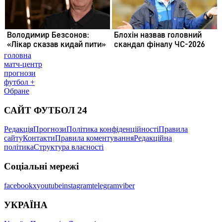
головна
матч-центр
прогнози
футбол +
Обране
САЙТ ФУТБОЛ 24
Редакція
Прогнози
Політика конфіденційності
Правила
сайту
Контакти
Правила коментування
Редакційна
політика
Структура власності
Соціальні мережі
facebook
x
youtube
instagram
telegram
viber
УКРАЇНА