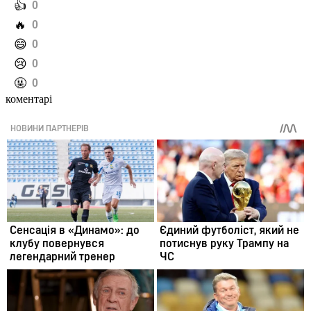
️👍
0
️🔥
0
️😄
0
️😢
0
️🤬
0
коментарі