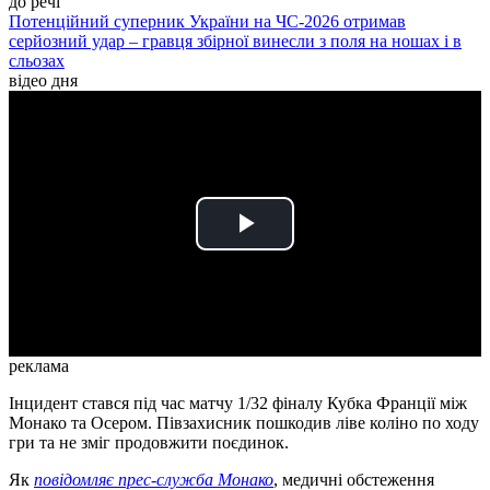
до речі
Потенційний суперник України на ЧС-2026 отримав
серйозний удар – гравця збірної винесли з поля на ношах і в
сльозах
відео дня
Play
Video
реклама
Інцидент стався під час матчу 1/32 фіналу Кубка Франції між
Монако та Осером. Півзахисник пошкодив ліве коліно по ходу
гри та не зміг продовжити поєдинок.
Як
повідомляє прес-служба Монако
, медичні обстеження