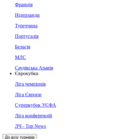
Франція
Нідерланди
Туреччина
Португалія
Бельгія
МЛС
Саудівська Аравія
Єврокубки
Ліга чемпіонів
Ліга Європи
Суперкубок УЄФА
Ліга конференцій
ЛЧ - Top News
До всіх турнірів