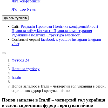
Ліга конференцій
ЛЧ - Top News
До всіх турнірів
Сайт
Редакція
Прогнози
Політика конфіденційності
Правила сайту
Контакти
Правила коментування
Редакційна політика
Структура власності
Соціальні мережі
facebook
x
youtube
instagram
telegram
viber
Футбол 24
Новини футболу
Італія
Попов запалює в Італії – четвертий гол українця в сезоні
спричинив фурор і врятував нічию
Попов запалює в Італії – четвертий гол українця
в сезоні спричинив фурор і врятував нічию