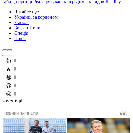
забив, воротар Реала рятував, кіпер Домчак видав Ла Лігу
Читайте ще
:
Українці за кордоном
Емполі
Богдан Попов
Спеція
Італія
️👍
0
️🔥
0
️😄
0
️😢
0
️🤬
0
коментарі