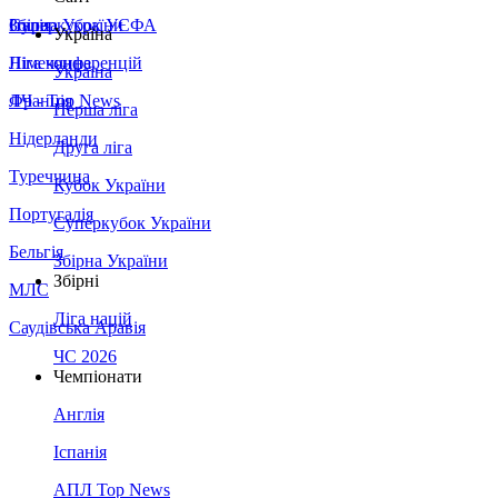
Збірна України
Італія
Суперкубок УЄФА
Україна
Німеччина
Ліга конференцій
Україна
Франція
ЛЧ - Top News
Перша ліга
Нідерланди
Друга ліга
Туреччина
Кубок України
Португалія
Суперкубок України
Бельгія
Збірна України
Збірні
МЛС
Ліга націй
Саудівська Аравія
ЧС 2026
Чемпіонати
Англія
Іспанія
АПЛ Top News