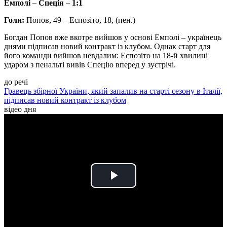
Емполі – Спеція – 1:1
Голи:
Попов, 49 – Еспозіто, 18, (пен.)
Богдан Попов вже вкотре вийшов у основі Емполі – українець
днями підписав новий контракт із клубом. Однак старт для
його команди вийшов невдалим: Еспозіто на 18-й хвилині
ударом з пенальті вивів Спецію вперед у зустрічі.
до речі
Гравець збірної України, який запалив на старті сезону в Італії,
підписав новий контракт із клубом
відео дня
Play
Video