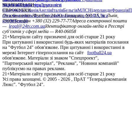
політика
Україна
ЧЕМПІОНАТИ
Перша ліга
Структура власності
Друга ліга
Німеччина
ЄВРОКУБКИ
Іспанія
Англія
Італія
Бельгія
МЛС
Нідерланди
Франція
П
Ліга чемпіонів
Онлайн-медіа «Футбол 24»
Ліга Європи
Юнацька ліга УЄФА
пл. Галицька, буд. 15, м. Львів,
Ліга
конференцій
79008
Телефон +380 (32) 229-77-77
Адреса електронної пошти
—
legal@24tv.com.ua
Ідентифікатор онлайн-медіа в Реєстрі
суб’єктів у сфері медіа — R40-06058
21+
Матеріали сайту призначені для осіб старше 21 року
При цитуванні і використанні будь-яких матеріалів посилання
на "Футбол 24" обов'язкове. При цитуванні і використанні в
мережі Інтернет гіперпосилання на сайт
football24.ua
обов'язкове. Матеріали зі знаком "Спецпроект",
"Партнерський матеріал", "Реклама", "Новини компаній"
публікуємо на правах реклами.
21+
Матеріали сайту призначені для осіб старше 21 року
Усi права захищенi. © 2005 -
2026
, ПрАТ "Телерадіокомпанія
Люкс". "Футбол 24".