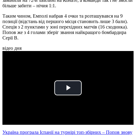
замінили на 72-й хвилині на Конате, а команди так і не змогли
більше забити – нічия 1:1.
Таким чином, Емполі набрав 4 очки та розташувався на 9
позиції (відстань від першого місця становить лише 3 бали).
Спеція з 2 пунктами у зоні перехідних матчів (16 сходинка).
Попов же з 4 голами зберіг звання найкращого бомбардира
Серії B.
відео дня
Play
Video
Україна програла Іспанії на турнірі топ-збірних – Попов знову