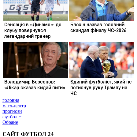
головна
матч-центр
прогнози
футбол +
Обране
САЙТ ФУТБОЛ 24