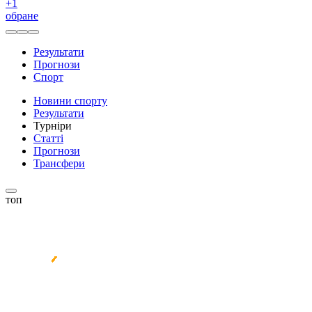
+
1
обране
Результати
Прогнози
Спорт
Новини спорту
Результати
Турніри
Статті
Прогнози
Трансфери
топ