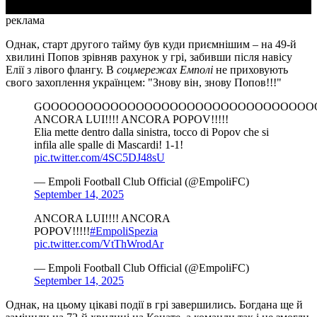
реклама
Однак, старт другого тайму був куди приємнішим – на 49-й
хвилині Попов зрівняв рахунок у грі, забивши після навісу
Елії з лівого флангу. В
соцмережах Емполі
не приховують
свого захоплення українцем: "Знову він, знову Попов!!!"
GOOOOOOOOOOOOOOOOOOOOOOOOOOOOOOOOOOOO
ANCORA LUI!!!! ANCORA POPOV!!!!!
Elia mette dentro dalla sinistra, tocco di Popov che si
infila alle spalle di Mascardi! 1-1!
pic.twitter.com/4SC5DJ48sU
— Empoli Football Club Official (@EmpoliFC)
September 14, 2025
ANCORA LUI!!!! ANCORA
POPOV!!!!!
#EmpoliSpezia
pic.twitter.com/VtThWrodAr
— Empoli Football Club Official (@EmpoliFC)
September 14, 2025
Однак, на цьому цікаві події в грі завершились. Богдана ще й