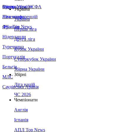
Збірна України
Італія
Суперкубок УЄФА
Україна
Німеччина
Ліга конференцій
Україна
Франція
ЛЧ - Top News
Перша ліга
Нідерланди
Друга ліга
Туреччина
Кубок України
Португалія
Суперкубок України
Бельгія
Збірна України
Збірні
МЛС
Ліга націй
Саудівська Аравія
ЧС 2026
Чемпіонати
Англія
Іспанія
АПЛ Top News