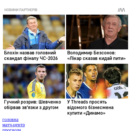
головна
матч-центр
прогнози