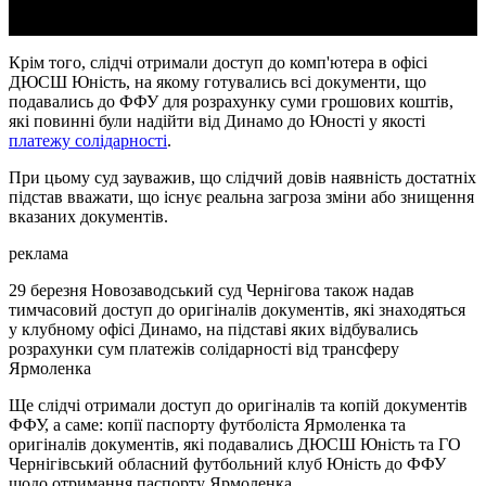
Крім того, слідчі отримали доступ до комп'ютера в офісі
ДЮСШ Юність, на якому готувались всі документи, що
подавались до ФФУ для розрахунку суми грошових коштів,
які повинні були надійти від Динамо до Юності у якості
платежу солідарності
.
При цьому суд зауважив, що слідчий довів наявність достатніх
підстав вважати, що існує реальна загроза зміни або знищення
вказаних документів.
реклама
29 березня Новозаводський суд Чернігова також надав
тимчасовий доступ до оригіналів документів, які знаходяться
у клубному офісі Динамо, на підставі яких відбувались
розрахунки сум платежів солідарності від трансферу
Ярмоленка
Ще слідчі отримали доступ до оригіналів та копій документів
ФФУ, а саме: копії паспорту футболіста Ярмоленка та
оригіналів документів, які подавались ДЮСШ Юність та ГО
Чернігівський обласний футбольний клуб Юність до ФФУ
щодо отримання паспорту Ярмоленка.