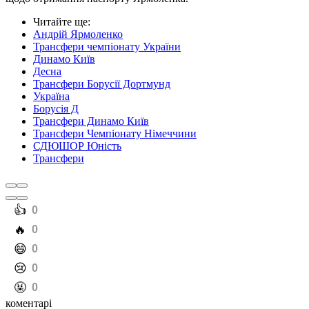
Читайте ще
:
Андрій Ярмоленко
Трансфери чемпіонату України
Динамо Київ
Десна
Трансфери Борусії Дортмунд
Україна
Борусія Д
Трансфери Динамо Київ
Трансфери Чемпіонату Німеччини
СДЮШОР Юність
Трансфери
️👍
0
️🔥
0
️😄
0
️😢
0
️🤬
0
коментарі