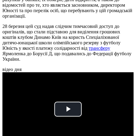
відомостей про те, хто являється засновником, директором
Юності та про перелік осіб, що перебувають у цій громадській
організації.
28 березня цей суд надав слідчим тимчасовий доступ до
оригіналів, що стали підставою для виділення грошових
коштів клубом Динамо Київ на користь Спеціалізованої
дитячо-юнацької школи олімпійського резерву з футболу
Юність у якості платежу солідарності від
трансферу
Ярмоленка до Борусії Д, що подавались до Федерації футболу
України.
відео дня
Play
Video