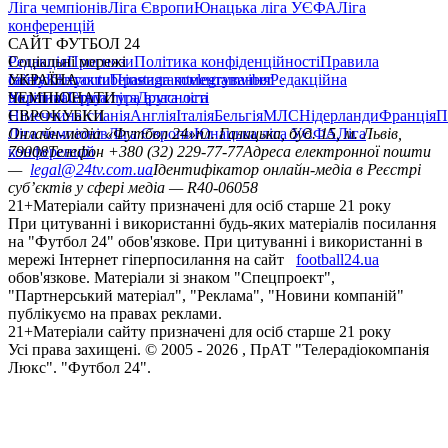
Ліга чемпіонів
Ліга Європи
Юнацька ліга УЄФА
Ліга
конференцій
САЙТ ФУТБОЛ 24
Редакція
Соціальні мережі
Прогнози
Політика конфіденційності
Правила
сайту
facebook
УКРАЇНА
Контакти
x
youtube
Правила коментування
instagram
telegram
viber
Редакційна
політика
Україна
ЧЕМПІОНАТИ
Перша ліга
Структура власності
Друга ліга
Німеччина
ЄВРОКУБКИ
Іспанія
Англія
Італія
Бельгія
МЛС
Нідерланди
Франція
П
Ліга чемпіонів
Онлайн-медіа «Футбол 24»
Ліга Європи
Юнацька ліга УЄФА
пл. Галицька, буд. 15, м. Львів,
Ліга
конференцій
79008
Телефон +380 (32) 229-77-77
Адреса електронної пошти
—
legal@24tv.com.ua
Ідентифікатор онлайн-медіа в Реєстрі
суб’єктів у сфері медіа — R40-06058
21+
Матеріали сайту призначені для осіб старше 21 року
При цитуванні і використанні будь-яких матеріалів посилання
на "Футбол 24" обов'язкове. При цитуванні і використанні в
мережі Інтернет гіперпосилання на сайт
football24.ua
обов'язкове. Матеріали зі знаком "Спецпроект",
"Партнерський матеріал", "Реклама", "Новини компаній"
публікуємо на правах реклами.
21+
Матеріали сайту призначені для осіб старше 21 року
Усi права захищенi. © 2005 -
2026
, ПрАТ "Телерадіокомпанія
Люкс". "Футбол 24".