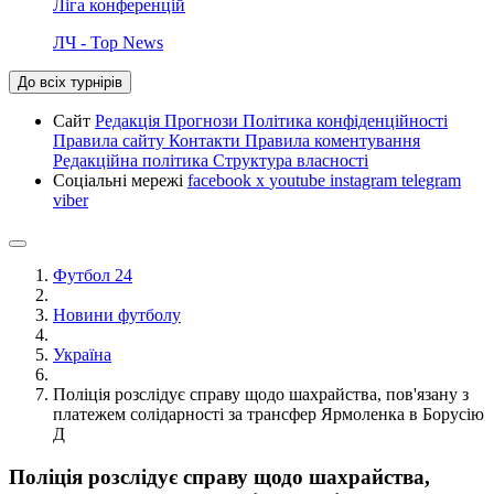
Ліга конференцій
ЛЧ - Top News
До всіх турнірів
Сайт
Редакція
Прогнози
Політика конфіденційності
Правила сайту
Контакти
Правила коментування
Редакційна політика
Структура власності
Соціальні мережі
facebook
x
youtube
instagram
telegram
viber
Футбол 24
Новини футболу
Україна
Поліція розслідує справу щодо шахрайства, пов'язану з
платежем солідарності за трансфер Ярмоленка в Борусію
Д
Поліція розслідує справу щодо шахрайства,