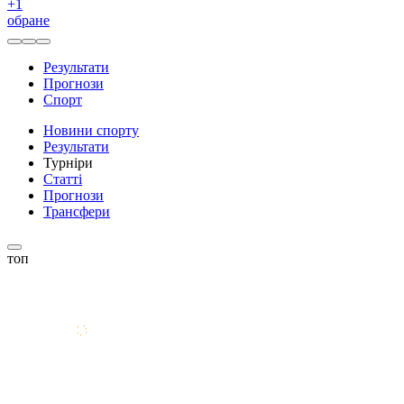
+
1
обране
Результати
Прогнози
Спорт
Новини спорту
Результати
Турніри
Статті
Прогнози
Трансфери
топ