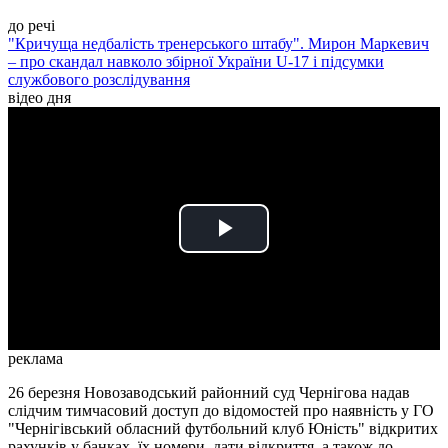
до речі
"Кричуща недбалість тренерського штабу". Мирон Маркевич
– про скандал навколо збірної України U-17 і підсумки
службового розслідування
відео дня
Play
Video
реклама
26 березня Новозаводський районний суд Чернігова надав
слідчим тимчасовий доступ до відомостей про наявність у ГО
"Чернігівський обласний футбольний клуб Юність" відкритих
рахунків у банках, їх номери, дати відкриття, а також до