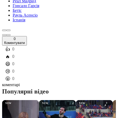
Реал Мадрид
Гонсало Гарсія
Бетіс
Рауль Асенсіо
Іспанія
0
Коментувати
️👍
0
️🔥
0
️😄
0
️😢
0
️🤬
0
коментарі