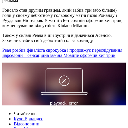
реклама
Гонсало став другим гравцем, який забив три (або більше)
голи у своєму дебютному гольовому матчі після Роналду і
Рууда ван Ністелроя. У матчі з Бетісом він оформив хет-трик,
компенсувавши відсутність Кіліана Мбаппе.
Також у складі Реала в цій зустрічі відзначився Асенсіо.
Захисник забив свій дебютний гол за команду.
Реал розбив фіналіста єврокубка і продовжує переслідування
Барселони – сенсаційна заміна Мбаппе оформив хет-трик
Читайте ще
:
Кучо Ернандес
Відеоновини