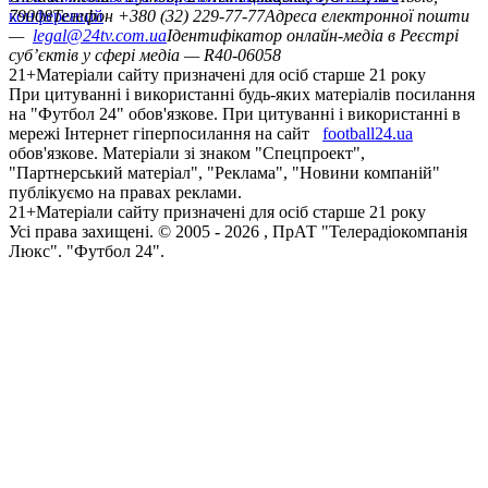
конференцій
79008
Телефон +380 (32) 229-77-77
Адреса електронної пошти
—
legal@24tv.com.ua
Ідентифікатор онлайн-медіа в Реєстрі
суб’єктів у сфері медіа — R40-06058
21+
Матеріали сайту призначені для осіб старше 21 року
При цитуванні і використанні будь-яких матеріалів посилання
на "Футбол 24" обов'язкове. При цитуванні і використанні в
мережі Інтернет гіперпосилання на сайт
football24.ua
обов'язкове. Матеріали зі знаком "Спецпроект",
"Партнерський матеріал", "Реклама", "Новини компаній"
публікуємо на правах реклами.
21+
Матеріали сайту призначені для осіб старше 21 року
Усi права захищенi. © 2005 -
2026
, ПрАТ "Телерадіокомпанія
Люкс". "Футбол 24".