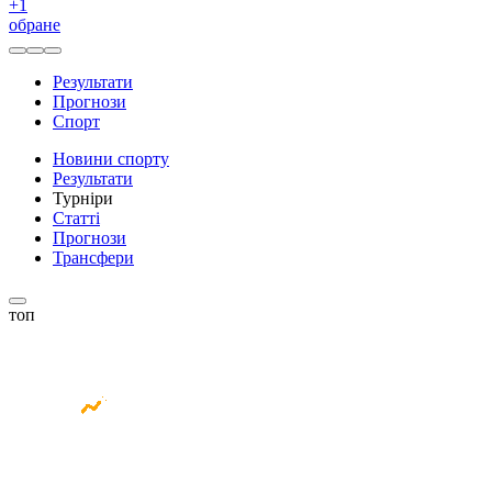
+
1
обране
Результати
Прогнози
Спорт
Новини спорту
Результати
Турніри
Статті
Прогнози
Трансфери
топ