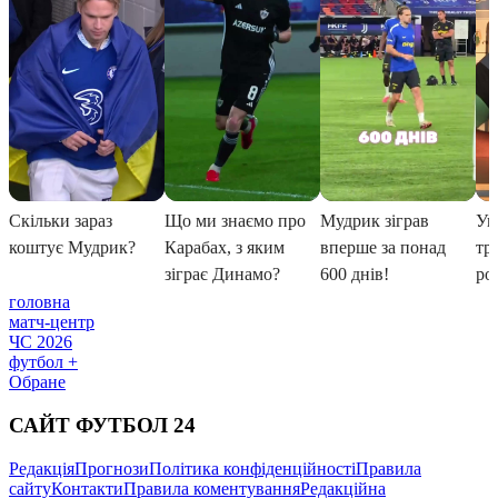
головна
матч-центр
ЧС 2026
футбол +
Обране
САЙТ ФУТБОЛ 24
Редакція
Прогнози
Політика конфіденційності
Правила
сайту
Контакти
Правила коментування
Редакційна