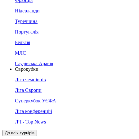
Франція
Нідерланди
Туреччина
Португалія
Бельгія
МЛС
Саудівська Аравія
Єврокубки
Ліга чемпіонів
Ліга Європи
Суперкубок УЄФА
Ліга конференцій
ЛЧ - Top News
До всіх турнірів