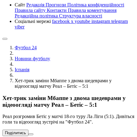
Сайт
Редакція
Прогнози
Політика конфіденційності
Правила сайту
Контакти
Правила коментування
Редакційна політика
Структура власності
Соціальні мережі
facebook
x
youtube
instagram
telegram
viber
Футбол 24
Новини футболу
Іспанія
Хет-трик заміни Мбаппе з двома шедеврами у
відеоогляді матчу Реал – Бетіс – 5:1
Хет-трик заміни Мбаппе з двома шедеврами у
відеоогляді матчу Реал – Бетіс – 5:1
Реал розгромив Бетіс у матчі 18-го туру Ла Ліги (5:1). Дивіться
голи та відеоогляд зустрічі на "Футбол 24".
Поділитись