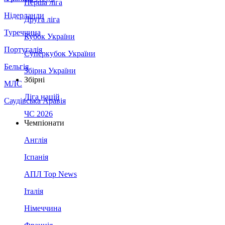
Перша ліга
Нідерланди
Друга ліга
Туреччина
Кубок України
Португалія
Суперкубок України
Бельгія
Збірна України
Збірні
МЛС
Ліга націй
Саудівська Аравія
ЧС 2026
Чемпіонати
Англія
Іспанія
АПЛ Top News
Італія
Німеччина