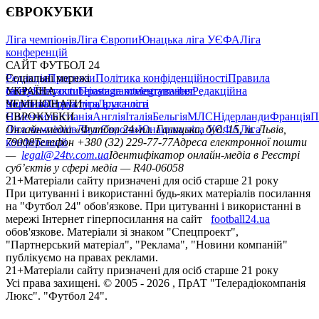
ЄВРОКУБКИ
Ліга чемпіонів
Ліга Європи
Юнацька ліга УЄФА
Ліга
конференцій
САЙТ ФУТБОЛ 24
Редакція
Соціальні мережі
Прогнози
Політика конфіденційності
Правила
сайту
facebook
УКРАЇНА
Контакти
x
youtube
Правила коментування
instagram
telegram
viber
Редакційна
політика
Україна
ЧЕМПІОНАТИ
Перша ліга
Структура власності
Друга ліга
Німеччина
ЄВРОКУБКИ
Іспанія
Англія
Італія
Бельгія
МЛС
Нідерланди
Франція
П
Ліга чемпіонів
Онлайн-медіа «Футбол 24»
Ліга Європи
Юнацька ліга УЄФА
пл. Галицька, буд. 15, м. Львів,
Ліга
конференцій
79008
Телефон +380 (32) 229-77-77
Адреса електронної пошти
—
legal@24tv.com.ua
Ідентифікатор онлайн-медіа в Реєстрі
суб’єктів у сфері медіа — R40-06058
21+
Матеріали сайту призначені для осіб старше 21 року
При цитуванні і використанні будь-яких матеріалів посилання
на "Футбол 24" обов'язкове. При цитуванні і використанні в
мережі Інтернет гіперпосилання на сайт
football24.ua
обов'язкове. Матеріали зі знаком "Спецпроект",
"Партнерський матеріал", "Реклама", "Новини компаній"
публікуємо на правах реклами.
21+
Матеріали сайту призначені для осіб старше 21 року
Усi права захищенi. © 2005 -
2026
, ПрАТ "Телерадіокомпанія
Люкс". "Футбол 24".