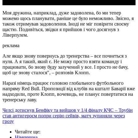
Моя дружина, наприклад, дуже задоволена, бо ми тепер
можемо щось планувати, раніше це було неможливо. Звісно, я
також отримував задоволення. Іноді не міг повірити своєму
щастю. Подивіться, звідки я прийшов і чого досягнув з
Ліверпулем.
реклама
Але якщо знову повернусь до тренерства – все почнеться з
нуля. А я такий, який є. Не можу просто взяти команду і
працювати, бо знову буду залучений у все. І просто не бачу,
щоб це знову сталося", – розповів Клопп.
Наразі німець працює головою глобального футбольного
напряму Red Bull. Пропозиції від клубів на кшталт Баварії вже
надходили, проте Клопп, вочевидь, не планує повертатися на
тренерську лаву.
Челсі дотиснув Бенфіку та вийшов у 1/4 фіналу КЧС – Трубін
став антигероєм попри серію сейвів, матч зупиняли через
грозу
Читайте ще
:
Німеччина