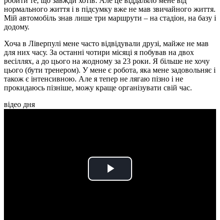
робити те, що завжди хотів. Але це віддаляло мене від
нормального життя і в підсумку вже не мав звичайного життя.
Мій автомобіль знав лише три маршрути – на стадіон, на базу і
додому.
Хоча в Ліверпулі мене часто відвідували друзі, майже не мав
для них часу. За останні чотири місяці я побував на двох
весіллях, а до цього на жодному за 23 роки. Я більше не хочу
цього (бути тренером). У мене є робота, яка мене задовольняє і
також є інтенсивною. Але я тепер не лягаю пізно і не
прокидаюсь пізніше, можу краще організувати свій час.
відео дня
Play
Video