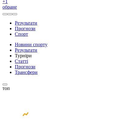
+
1
обране
Результати
Прогнози
Спорт
Новини спорту
Результати
Турніри
Статті
Прогнози
Трансфери
топ