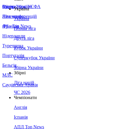
Збірна України
Італія
Суперкубок УЄФА
Україна
Німеччина
Ліга конференцій
Україна
Франція
ЛЧ - Top News
Перша ліга
Нідерланди
Друга ліга
Туреччина
Кубок України
Португалія
Суперкубок України
Бельгія
Збірна України
Збірні
МЛС
Ліга націй
Саудівська Аравія
ЧС 2026
Чемпіонати
Англія
Іспанія
АПЛ Top News