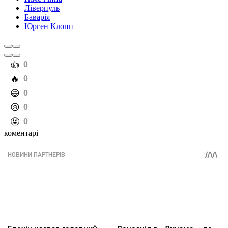
Ліверпуль
Баварія
Юрген Клопп
️👍
0
️🔥
0
️😄
0
️😢
0
️🤬
0
коментарі