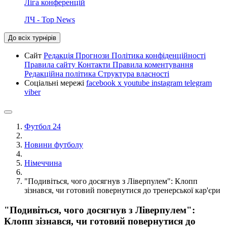
Ліга конференцій
ЛЧ - Top News
До всіх турнірів
Сайт
Редакція
Прогнози
Політика конфіденційності
Правила сайту
Контакти
Правила коментування
Редакційна політика
Структура власності
Соціальні мережі
facebook
x
youtube
instagram
telegram
viber
Футбол 24
Новини футболу
Німеччина
"Подивіться, чого досягнув з Ліверпулем": Клопп
зізнався, чи готовий повернутися до тренерської кар'єри
"Подивіться, чого досягнув з Ліверпулем":
Клопп зізнався, чи готовий повернутися до