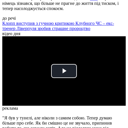
німець зізнався, що більше не прагне до життя під тиском, і
тепер насолоджується спокоєм.
до речі
Клопп виступив з гучною критикою Клубного ЧС – екс-
тренер Ліверпуля зробив страшне пророцтво
відео дня
Play
Video
реклама
"Я був у тунелі, але ніколи з самим собою. Тепер думаю
більше про себе. Як би смішно це не звучало, припинив