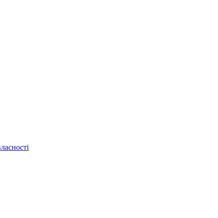
ласності