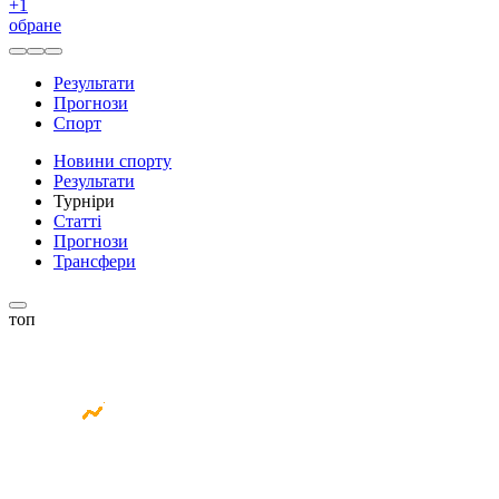
+
1
обране
Результати
Прогнози
Спорт
Новини спорту
Результати
Турніри
Статті
Прогнози
Трансфери
топ