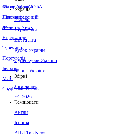
Збірна України
Італія
Суперкубок УЄФА
Україна
Німеччина
Ліга конференцій
Україна
Франція
ЛЧ - Top News
Перша ліга
Нідерланди
Друга ліга
Туреччина
Кубок України
Португалія
Суперкубок України
Бельгія
Збірна України
Збірні
МЛС
Ліга націй
Саудівська Аравія
ЧС 2026
Чемпіонати
Англія
Іспанія
АПЛ Top News