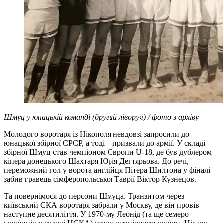
Шмуц у юнацькій команді (другий ліворуч) / фото з архіву
Молодого воротаря із Нікополя невдовзі запросили до
юнацької збірної СРСР, а тоді – призвали до армії. У складі
збірної Шмуц став чемпіоном Європи U-18, де був дублером
кіпера донецького Шахтаря Юрія Дегтярьова. До речі,
переможний гол у ворота англійця Пітера Шилтона у фіналі
забив гравець сімферопольської Таврії Віктор Кузнецов.
Та повернімося до персони Шмуца. Транзитом через
київський СКА воротаря забрали у Москву, де він провів
наступне десятиліття. У 1970-му Леонід (та ще семеро
українців у складі ЦСКА) стали чемпіонами країни. Цікаво,