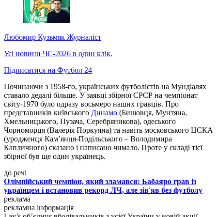
Любомир Кузьмяк
Журналіст
Усі новини ЧС-2026 в один клік.
Підписатися на Футбол 24
Починаючи з 1958-го, українських футболістів на Мундіалях
ставало дедалі більше. У заявці збірної СРСР на чемпіонат
світу-1970 було одразу восьмеро наших гравців. Про
представників київського
Динамо
(Бишовця, Мунтяна,
Хмельницького, Пузача, Серебряникова), одеського
Чорноморця (Валерія Поркуяна) та навіть московського ЦСКА
(уродженця Кам’янця-Подільського – Володимира
Капличного) сказано і написано чимало. Проте у складі тієї
збірної був ще один українець.
до речі
Олімпійський чемпіон, який зламався: Бабаяро грав із
українцем і встановив рекорд ЛЧ, але зів'яв без футболу
реклама
рекламна інформація
Lay’s об’єднує вболівальників з усієї України у новій акції