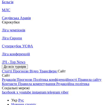
Бельгія
МЛС
Саудівська Аравія
Єврокубки
Ліга чемпіонів
Ліга Європи
Суперкубок УЄФА
Ліга конференцій
ЛЧ - Top News
До всіх турнірів
Статті
Прогнози
Відео
Трансфери
Сайт
Сайт
Редакція
Прогнози
Політика конфіденційності
Правила сайту
Контакти
Правила коментування
Редакційна політика
Соціальні мережі
facebook
x
youtube
instagram
telegram
viber
Укр
Рус
Новини спорту