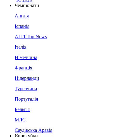
Чемпіонати
Англія
Іспанія
АПЛ Top News
Італія
Німеччина
Франція
Нідерланди
Туреччина
Португалія
Бельгія
МЛС
Саудівська Аравія
Єврокубки