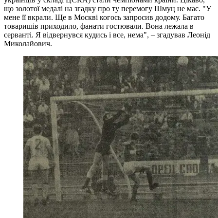
що золотої медалі на згадку про ту перемогу Шмуц не має. "У
мене її вкрали. Ще в Москві когось запросив додому. Багато
товаришів приходило, фанати гостювали. Вона лежала в
серванті. Я відвернувся кудись і все, нема", – згадував Леонід
Миколайович.