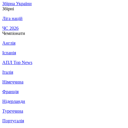
Збірна України
Збірні
Ліга націй
ЧС 2026
Чемпіонати
Англія
Іспанія
АПЛ Top News
Італія
Німеччина
Франція
Нідерланди
Туреччина
Португалія