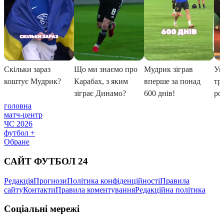
головна
матч-центр
ЧС 2026
футбол +
Обране
САЙТ ФУТБОЛ 24
Редакція
Прогнози
Політика конфіденційності
Правила
сайту
Контакти
Правила коментування
Редакційна політика
Соціальні мережі