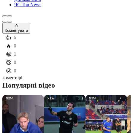
ЧС Top News
0
Коментувати
️👍
5
️🔥
0
️😄
1
️😢
0
️🤬
0
коментарі