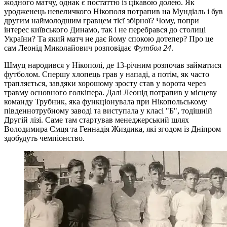
жодного матчу, однак є постаттю із цікавою долею. Як
уродженець невеличкого Нікополя потрапив на Мундіаль і був
другим наймолодшим гравцем тієї збірної? Чому, попри
інтерес київського Динамо, так і не перебрався до столиці
України? Та який матч не дає йому спокою дотепер? Про це
сам Леонід Миколайович розповідає
Футбол 24
.
Шмуц народився у Нікополі, де 13-річним розпочав займатися
футболом. Спершу хлопець грав у нападі, а потім, як часто
трапляється, завдяки хорошому зросту став у ворота через
травму основного голкіпера. Далі Леонід потрапив у місцеву
команду Трубник, яка функціонувала при Нікопольському
південнотрубному заводі та виступала у класі "Б", тодішній
Другій лізі. Саме там стартував менеджерський шлях
Володимира Ємця та Геннадія Жиздика, які згодом із Дніпром
здобудуть чемпіонство.