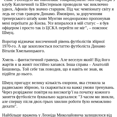
клубу Капличний та Шестерньов проводили час виключно
удвох, Афонін був значно старшим. Під час чемпіонату світу я
ледь не став гравцем Динамо. Ймовірно, за дорученням
тренерського штабу киян Мунтян неодноразово пропонував
мені переїхати до Києва. Усе впиралося в мій статус – я був
офіцером і просто так із ЦСКА перейти не міг", – пояснює
Шмуц.
Воротар відзначає височенний рівень футболістів збірної
1970-го. А ще захоплюється постаттю футболіста Динамо
Віталія Хмельницького.
Хмель – фантастичний гравець. Але веселун який! Від його
жартів я за живіт постійно хапався. Інша справа – Анатолій
Бишовець. Той себе так поводив, що я навіть не знав, як
підійти до нього.
Шмуц пригадує велику кількість охорони, яка стежила за
радянською збірною, та скаржиться на важкі умови тренувань.
Через розріджене повітря на високогір’ї на початку кожного
заняття футболісти буквально задихалися: "З часом ми звикли,
але спершу після двох-трьох хвилин роботи було неможливо
дихати".
Найбільше вражень у Леоніда Миколайовича залишилося від