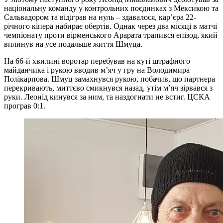
національну команду у контрольних поєдинках з Мексикою та
Сальвадором та відіграв на нуль – здавалося, кар’єра 22-
річного кіпера набирає обертів. Однак через два місяці в матчі
чемпіонату проти вірменського Арарата трапився епізод, який
вплинув на усе подальше життя Шмуца.
На 66-й хвилині воротар перебував на куті штрафного
майданчика і рукою вводив м’яч у гру на Володимира
Полікарпова. Шмуц замахнувся рукою, побачив, що партнера
перекривають, миттєво смикнувся назад, утім м’яч зірвався з
руки. Леонід кинувся за ним, та наздогнати не встиг. ЦСКА
програв 0:1.