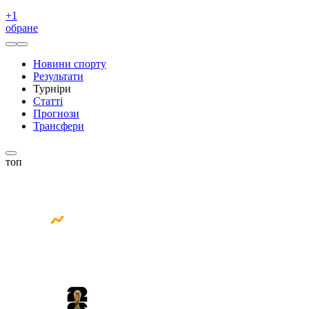
+
1
обране
Новини спорту
Результати
Турніри
Статті
Прогнози
Трансфери
топ