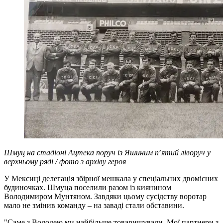
Шмуц на стадіоні Ацтека поруч із Яшиним п
’
ятий ліворуч у
верхньому ряді / фото з архіву героя
У Мексиці делегація збірної мешкала у спеціальних двомісних
будиночках. Шмуца поселили разом із киянином
Володимиром Мунтяном. Завдяки цьому сусідству воротар
мало не змінив команду – на заваді стали обставини.
"Саме з Володею ми найбільше товаришували. Мої партнери з