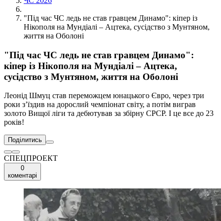
ЧС 2026
"Під час ЧС ледь не став гравцем Динамо": кіпер із
Нікополя на Мундіалі – Ацтека, сусідство з Мунтяном,
життя на Оболоні
"Під час ЧС ледь не став гравцем Динамо":
кіпер із Нікополя на Мундіалі – Ацтека,
сусідство з Мунтяном, життя на Оболоні
Леонід Шмуц став переможцем юнацького Євро, через три
роки з’їздив на дорослий чемпіонат світу, а потім виграв
золото Вищої ліги та дебютував за збірну СРСР. І це все до 23
років!
Поділитись
СПЕЦПРОЕКТ
0
коментарі