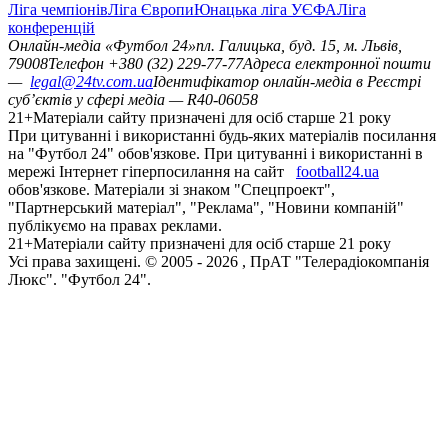
Ліга чемпіонів
Ліга Європи
Юнацька ліга УЄФА
Ліга
конференцій
Онлайн-медіа «Футбол 24»
пл. Галицька, буд. 15, м. Львів,
79008
Телефон +380 (32) 229-77-77
Адреса електронної пошти
—
legal@24tv.com.ua
Ідентифікатор онлайн-медіа в Реєстрі
суб’єктів у сфері медіа — R40-06058
21+
Матеріали сайту призначені для осіб старше 21 року
При цитуванні і використанні будь-яких матеріалів посилання
на "Футбол 24" обов'язкове. При цитуванні і використанні в
мережі Інтернет гіперпосилання на сайт
football24.ua
обов'язкове. Матеріали зі знаком "Спецпроект",
"Партнерський матеріал", "Реклама", "Новини компаній"
публікуємо на правах реклами.
21+
Матеріали сайту призначені для осіб старше 21 року
Усi права захищенi. © 2005 -
2026
, ПрАТ "Телерадіокомпанія
Люкс". "Футбол 24".