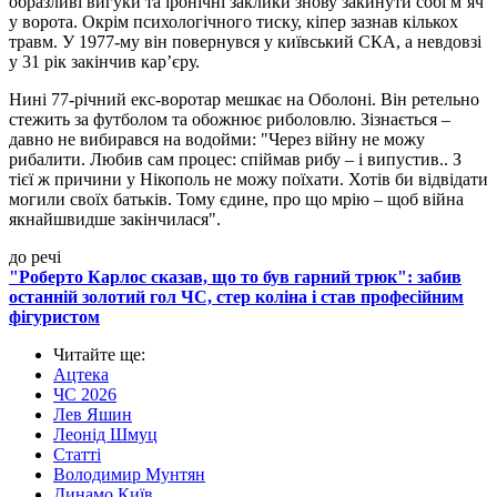
образливі вигуки та іронічні заклики знову закинути собі м’яч
у ворота. Окрім психологічного тиску, кіпер зазнав кількох
травм. У 1977-му він повернувся у київський СКА, а невдовзі
у 31 рік закінчив кар’єру.
Нині 77-річний екс-воротар мешкає на Оболоні. Він ретельно
стежить за футболом та обожнює риболовлю. Зізнається –
давно не вибирався на водойми: "Через війну не можу
рибалити. Любив сам процес: спіймав рибу – і випустив.. З
тієї ж причини у Нікополь не можу поїхати. Хотів би відвідати
могили своїх батьків. Тому єдине, про що мрію – щоб війна
якнайшвидше закінчилася".
до речі
"Роберто Карлос сказав, що то був гарний трюк": забив
останній золотий гол ЧС, стер коліна і став професійним
фігуристом
Читайте ще
:
Ацтека
ЧС 2026
Лев Яшин
Леонід Шмуц
Статті
Володимир Мунтян
Динамо Київ