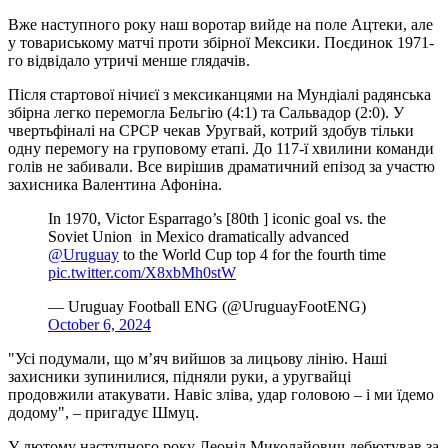
Вже наступного року наш воротар вийде на поле Ацтеки, але
у товариському матчі проти збірної Мексики. Поєдинок 1971-
го відвідало утричі менше глядачів.
Після стартової нічиєї з мексиканцями на Мундіалі радянська
збірна легко перемогла Бельгію (4:1) та Сальвадор (2:0). У
чвертьфіналі на СРСР чекав Уругвай, котрий здобув тільки
одну перемогу на груповому етапі. До 117-ї хвилини команди
голів не забивали. Все вирішив драматичний епізод за участю
захисника Валентина Афоніна.
In 1970, Victor Esparrago’s [80th ] iconic goal vs. the
Soviet Union ️ in Mexico dramatically advanced
@Uruguay
to the World Cup top 4 for the fourth time
pic.twitter.com/X8xbMh0stW
— Uruguay Football ENG (@UruguayFootENG)
October 6, 2024
"Усі подумали, що м’яч вийшов за лицьову лінію. Наші
захисники зупинилися, підняли руки, а уругвайці
продовжили атакувати. Навіс зліва, удар головою – і ми їдемо
додому", – пригадує Шмуц.
У лютому наступного року Леонід Миколайович дебютував за