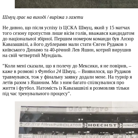
Шмуц грає на виході / вирізка з газети
Не дивно, що після успіху із ЦСКА Шмуц, який у 15 матчах
того сезону пропустив лише вісім голів, вважався кандидатом
до національної збірної. Першим номером команди був Анзор
Кавазашвілі, а його дублерами мали стати Євген Рудаков з
київського Динамо та 40-річний Лев Яшин, котрий вирушив
на свій четвертий Мундіаль.
"Коли мені сказали, що я полечу до Мексики, я не повірив, –
каже в розмові з
Футбол 24
Шмуц. – Виявилося, що Рудаков
травмувався, тож у фінальну заявку додали мене. На турнір я
летів разом з Яшиним. Ми з ним багато спілкувалися про
життя і футбол. Натомість із Кавазашвілі я розмовляв тільки
під час тренувального процесу".