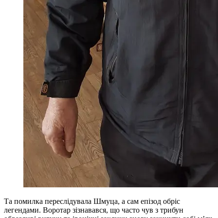
Та помилка переслідувала Шмуца, а сам епізод обріс
легендами. Воротар зізнавався, що часто чув з трибун