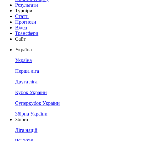
Результати
Турніри
Статті
Прогнози
Відео
Трансфери
Сайт
Україна
Україна
Перша ліга
Друга ліга
Кубок України
Суперкубок України
Збірна України
Збірні
Ліга націй
ЧС 2026