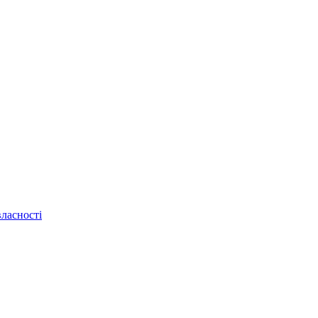
ласності