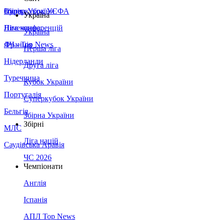
Збірна України
Італія
Суперкубок УЄФА
Україна
Німеччина
Ліга конференцій
Україна
Франція
ЛЧ - Top News
Перша ліга
Нідерланди
Друга ліга
Туреччина
Кубок України
Португалія
Суперкубок України
Бельгія
Збірна України
Збірні
МЛС
Ліга націй
Саудівська Аравія
ЧС 2026
Чемпіонати
Англія
Іспанія
АПЛ Top News