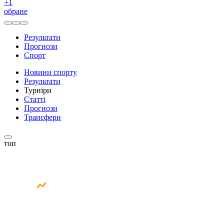
+
1
обране
Результати
Прогнози
Спорт
Новини спорту
Результати
Турніри
Статті
Прогнози
Трансфери
топ