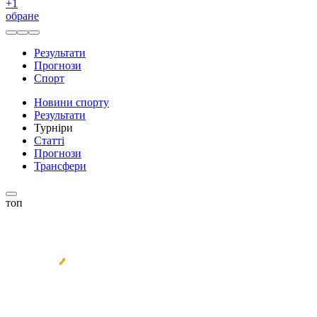
+
1
обране
Результати
Прогнози
Спорт
Новини спорту
Результати
Турніри
Статті
Прогнози
Трансфери
топ