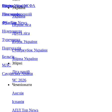
Збірна України
Італія
Суперкубок УЄФА
Україна
Німеччина
Ліга конференцій
Україна
Франція
ЛЧ - Top News
Перша ліга
Нідерланди
Друга ліга
Туреччина
Кубок України
Португалія
Суперкубок України
Бельгія
Збірна України
Збірні
МЛС
Ліга націй
Саудівська Аравія
ЧС 2026
Чемпіонати
Англія
Іспанія
АПЛ Top News