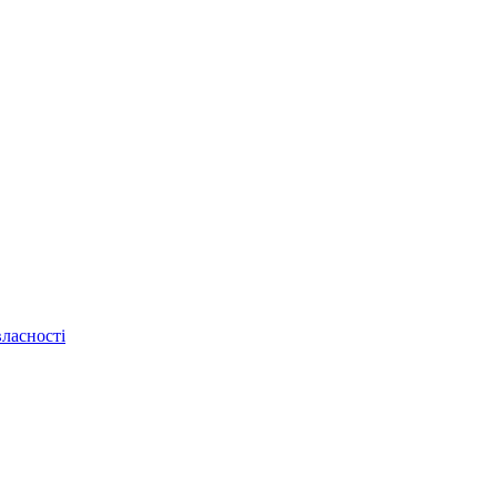
ласності