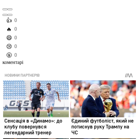
️👍
0
️🔥
0
️😄
0
️😢
0
️🤬
0
коментарі