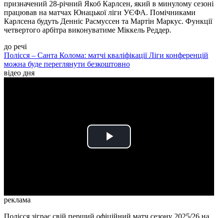
призначений 28-річний Якоб Карлсен, який в минулому сезоні
працював на матчах Юнацької ліги УЄФА. Помічниками
Карлсена будуть Денніс Расмуссен та Мартін Маркус. Функції
четвертого арбітра виконуватиме Міккель Реддер.
до речі
Полісся – Санта Колома: матчі кваліфікації Ліги конференцій
можна буде переглянути безкоштовно
відео дня
Play
Video
реклама
Полісся зіграє свій перший офіційний матч сезону 2025/26 на