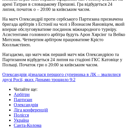
арені Татран в словацькому Прешові. Гра відбудеться 24
липня, початок о – 20:00 за київським часом.
На матч Олександрії проти сербського Партизана призначена
бригада арбітрів з Естонії на чолі з Йоонасом Яановіцем, який
вперше обслуговуватиме поєдинок міжнародного турніру.
Асистентами головного арбітра будуть Арон Хярсінг та Вейко
Митсник. Четвертим арбітром працюватиме Крісто
Кюлльястінен.
Нагадаємо, що матч між перший матч між Олександрією та
Партизаном відбудеться 24 липня на стадіоні ГКС Катовіце у
Польщі. Початок гри о 20:00 за київським часом.
Олександрія дізналася першого суперника в ЛК – звалилися
друзі Росії, яких Динамо трощило 9:2
Читайте ще
:
Арбітри
Партизан
Олександрія
Ліга конференцій
Полісся
Україна
Санта-Колома