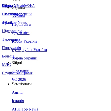
Збірна України
Італія
Суперкубок УЄФА
Україна
Німеччина
Ліга конференцій
Україна
Франція
ЛЧ - Top News
Перша ліга
Нідерланди
Друга ліга
Туреччина
Кубок України
Португалія
Суперкубок України
Бельгія
Збірна України
Збірні
МЛС
Ліга націй
Саудівська Аравія
ЧС 2026
Чемпіонати
Англія
Іспанія
АПЛ Top News