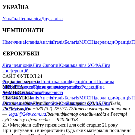
УКРАЇНА
Україна
Перша ліга
Друга ліга
ЧЕМПІОНАТИ
Німеччина
Іспанія
Англія
Італія
Бельгія
МЛС
Нідерланди
Франція
П
ЄВРОКУБКИ
Ліга чемпіонів
Ліга Європи
Юнацька ліга УЄФА
Ліга
конференцій
САЙТ ФУТБОЛ 24
Редакція
Соціальні мережі
Прогнози
Політика конфіденційності
Правила
сайту
facebook
УКРАЇНА
Контакти
x
youtube
Правила коментування
instagram
telegram
viber
Редакційна
політика
Україна
ЧЕМПІОНАТИ
Перша ліга
Структура власності
Друга ліга
Німеччина
ЄВРОКУБКИ
Іспанія
Англія
Італія
Бельгія
МЛС
Нідерланди
Франція
П
Ліга чемпіонів
Онлайн-медіа «Футбол 24»
Ліга Європи
Юнацька ліга УЄФА
пл. Галицька, буд. 15, м. Львів,
Ліга
конференцій
79008
Телефон +380 (32) 229-77-77
Адреса електронної пошти
—
legal@24tv.com.ua
Ідентифікатор онлайн-медіа в Реєстрі
суб’єктів у сфері медіа — R40-06058
21+
Матеріали сайту призначені для осіб старше 21 року
При цитуванні і використанні будь-яких матеріалів посилання