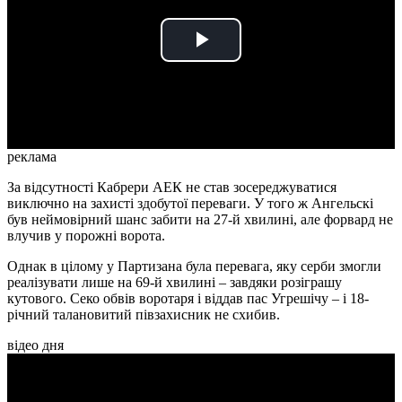
Play
Video
реклама
За відсутності Кабрери АЕК не став зосереджуватися
виключно на захисті здобутої переваги. У того ж Ангельскі
був неймовірний шанс забити на 27-й хвилині, але форвард не
влучив у порожні ворота.
Однак в цілому у Партизана була перевага, яку серби змогли
реалізувати лише на 69-й хвилині – завдяки розіграшу
кутового. Секо обвів воротаря і віддав пас Угрешічу – і 18-
річний талановитий півзахисник не схибив.
відео дня