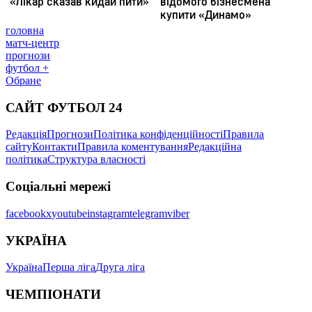
головна
матч-центр
прогнози
футбол +
Обране
САЙТ ФУТБОЛ 24
Редакція
Прогнози
Політика конфіденційності
Правила
сайту
Контакти
Правила коментування
Редакційна
політика
Структура власності
Соціальні мережі
facebook
x
youtube
instagram
telegram
viber
УКРАЇНА
Україна
Перша ліга
Друга ліга
ЧЕМПІОНАТИ