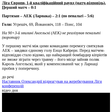
Ліга Європи, 1-й кваліфікаційний раунд (матч-відповідь).
П
ерший матч – 0:1
Партизан – АЕК (Ларнака) – 2:1 (по пенальті – 5:6)
Голи:
Угрешіч, 69, Йовановіч, 118 – Понс, 104
На 90+3-й хвилині Ангельскі (АЕК) не реалізував пенальті
(воротар)
У першому матчі між цими командами перемогу святкував
АЕК – завдяки єдиному голу Енцо Кабрери. Перед матчем-
відповіддю стало відомо, що найкращий бомбардир кіпріотів
не зможе зіграти через травму – його місце зайняв поляк
Кароль Ангельскі, який у компенсований час у Ларнаці
пробив у поперечину.
до речі
Наставник Олександрії відреагував на жеребкування Ліги
конференцій
відео дня