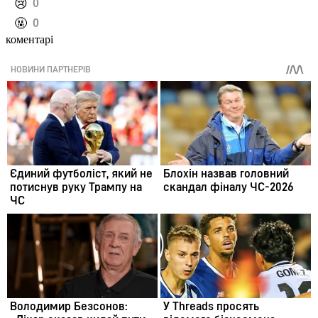
️😢
0
️🤬
0
коментарі