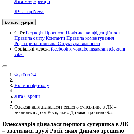
Ліга конференцій
ЛЧ - Top News
До всіх турнірів
Сайт
Редакція
Прогнози
Політика конфіденційності
Правила сайту
Контакти
Правила коментування
Редакційна політика
Структура власності
Соціальні мережі
facebook
x
youtube
instagram
telegram
viber
Футбол 24
Новини футболу
Ліга Європи
Олександрія дізналася першого суперника в ЛК –
звалилися друзі Росії, яких Динамо трощило 9:2
Олександрія дізналася першого суперника в ЛК
– звалилися друзі Росії, яких Динамо трощило