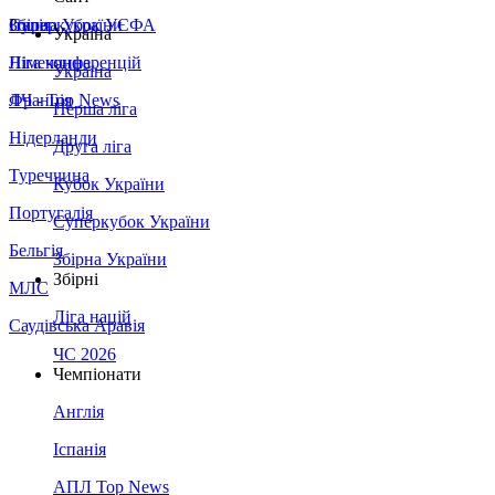
Збірна України
Італія
Суперкубок УЄФА
Україна
Німеччина
Ліга конференцій
Україна
Франція
ЛЧ - Top News
Перша ліга
Нідерланди
Друга ліга
Туреччина
Кубок України
Португалія
Суперкубок України
Бельгія
Збірна України
Збірні
МЛС
Ліга націй
Саудівська Аравія
ЧС 2026
Чемпіонати
Англія
Іспанія
АПЛ Top News