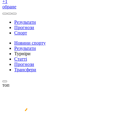
+
1
обране
Результати
Прогнози
Спорт
Новини спорту
Результати
Турніри
Статті
Прогнози
Трансфери
топ