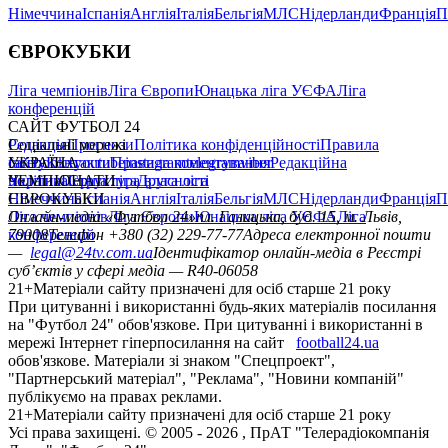
Німеччина
Іспанія
Англія
Італія
Бельгія
МЛС
Нідерланди
Франція
П
ЄВРОКУБКИ
Ліга чемпіонів
Ліга Європи
Юнацька ліга УЄФА
Ліга
конференцій
САЙТ ФУТБОЛ 24
Редакція
Соціальні мережі
Прогнози
Політика конфіденційності
Правила
сайту
facebook
УКРАЇНА
Контакти
x
youtube
Правила коментування
instagram
telegram
viber
Редакційна
політика
Україна
ЧЕМПІОНАТИ
Перша ліга
Структура власності
Друга ліга
Німеччина
ЄВРОКУБКИ
Іспанія
Англія
Італія
Бельгія
МЛС
Нідерланди
Франція
П
Ліга чемпіонів
Онлайн-медіа «Футбол 24»
Ліга Європи
Юнацька ліга УЄФА
пл. Галицька, буд. 15, м. Львів,
Ліга
конференцій
79008
Телефон +380 (32) 229-77-77
Адреса електронної пошти
—
legal@24tv.com.ua
Ідентифікатор онлайн-медіа в Реєстрі
суб’єктів у сфері медіа — R40-06058
21+
Матеріали сайту призначені для осіб старше 21 року
При цитуванні і використанні будь-яких матеріалів посилання
на "Футбол 24" обов'язкове. При цитуванні і використанні в
мережі Інтернет гіперпосилання на сайт
football24.ua
обов'язкове. Матеріали зі знаком "Спецпроект",
"Партнерський матеріал", "Реклама", "Новини компаній"
публікуємо на правах реклами.
21+
Матеріали сайту призначені для осіб старше 21 року
Усi права захищенi. © 2005 -
2026
, ПрАТ "Телерадіокомпанія