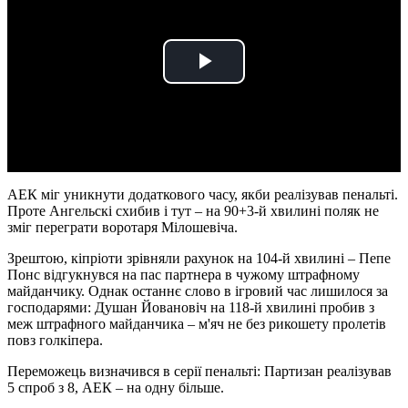
Play
Video
АЕК міг уникнути додаткового часу, якби реалізував пенальті.
Проте Ангельскі схибив і тут – на 90+3-й хвилині поляк не
зміг переграти воротаря Мілошевіча.
Зрештою, кіпріоти зрівняли рахунок на 104-й хвилині – Пепе
Понс відгукнувся на пас партнера в чужому штрафному
майданчику. Однак останнє слово в ігровий час лишилося за
господарями: Душан Йовановіч на 118-й хвилині пробив з
меж штрафного майданчика – м'яч не без рикошету пролетів
повз голкіпера.
Переможець визначився в серії пенальті: Партизан реалізував
5 спроб з 8, АЕК – на одну більше.