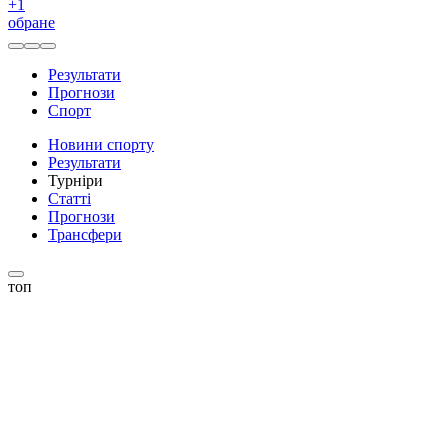
+
1
обране
Результати
Прогнози
Спорт
Новини спорту
Результати
Турніри
Статті
Прогнози
Трансфери
топ