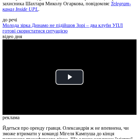
захисника Шахтаря Миколу Огаркова, повідомляє
Telegram-
канал Inside UPL
.
до речі
Молода зірка Динамо не підійшов Зорі – два клуби УПЛ
готові скористатися ситуацією
відео дня
Play
Video
реклама
Йдеться про оренду гравця. Олександрія ж не впевнена, чи
зможе втримати у команді Мігеля Кампуша до кінця