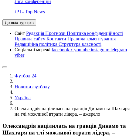
Ліга конференцій
ЛЧ - Top News
До всіх турнірів
Сайт
Редакція
Прогнози
Політика конфіденційності
Правила сайту
Контакти
Правила коментування
Редакційна політика
Структура власності
Соціальні мережі
facebook
x
youtube
instagram
telegram
viber
Футбол 24
Новини футболу
Україна
Олександрія націлилась на гравців Динамо та Шахтаря
на тлі можливої втрати лідера, – джерело
Олександрія націлилась на гравців Динамо та
Шахтаря на тлі можливої втрати лідера, –