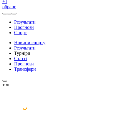
+
1
обране
Результати
Прогнози
Спорт
Новини спорту
Результати
Турніри
Статті
Прогнози
Трансфери
топ