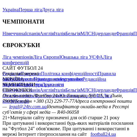
Україна
Перша ліга
Друга ліга
ЧЕМПІОНАТИ
Німеччина
Іспанія
Англія
Італія
Бельгія
МЛС
Нідерланди
Франція
П
ЄВРОКУБКИ
Ліга чемпіонів
Ліга Європи
Юнацька ліга УЄФА
Ліга
конференцій
САЙТ ФУТБОЛ 24
Редакція
Соціальні мережі
Прогнози
Політика конфіденційності
Правила
сайту
facebook
УКРАЇНА
Контакти
x
youtube
Правила коментування
instagram
telegram
viber
Редакційна
політика
Україна
ЧЕМПІОНАТИ
Перша ліга
Структура власності
Друга ліга
Німеччина
ЄВРОКУБКИ
Іспанія
Англія
Італія
Бельгія
МЛС
Нідерланди
Франція
П
Ліга чемпіонів
Онлайн-медіа «Футбол 24»
Ліга Європи
Юнацька ліга УЄФА
пл. Галицька, буд. 15, м. Львів,
Ліга
конференцій
79008
Телефон +380 (32) 229-77-77
Адреса електронної пошти
—
legal@24tv.com.ua
Ідентифікатор онлайн-медіа в Реєстрі
суб’єктів у сфері медіа — R40-06058
21+
Матеріали сайту призначені для осіб старше 21 року
При цитуванні і використанні будь-яких матеріалів посилання
на "Футбол 24" обов'язкове. При цитуванні і використанні в
мережі Інтернет гіперпосилання на сайт
football24.ua