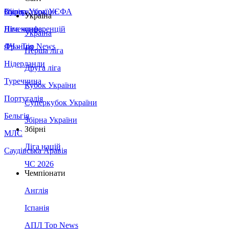
Збірна України
Італія
Суперкубок УЄФА
Україна
Німеччина
Ліга конференцій
Україна
Франція
ЛЧ - Top News
Перша ліга
Нідерланди
Друга ліга
Туреччина
Кубок України
Португалія
Суперкубок України
Бельгія
Збірна України
Збірні
МЛС
Ліга націй
Саудівська Аравія
ЧС 2026
Чемпіонати
Англія
Іспанія
АПЛ Top News