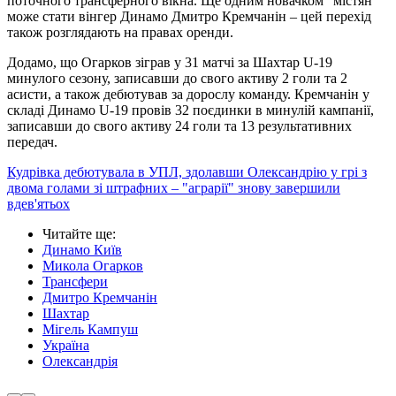
поточного трансферного вікна. Ще одним новачком "містян"
може стати вінгер Динамо Дмитро Кремчанін – цей перехід
також розглядають на правах оренди.
Додамо, що Огарков зіграв у 31 матчі за Шахтар U-19
минулого сезону, записавши до свого активу 2 голи та 2
асисти, а також дебютував за дорослу команду. Кремчанін у
складі Динамо U-19 провів 32 поєдинки в минулій кампанії,
записавши до свого активу 24 голи та 13 результативних
передач.
Кудрівка дебютувала в УПЛ, здолавши Олександрію у грі з
двома голами зі штрафних – "аграрії" знову завершили
вдев'ятьох
Читайте ще
:
Динамо Київ
Микола Огарков
Трансфери
Дмитро Кремчанін
Шахтар
Мігель Кампуш
Україна
Олександрія