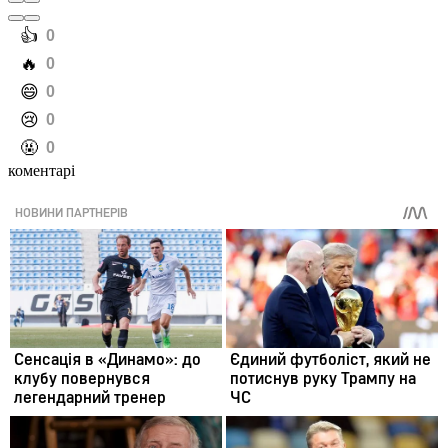
️👍
0
️🔥
0
️😄
0
️😢
0
️🤬
0
коментарі