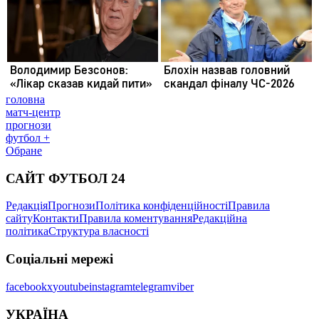
головна
матч-центр
прогнози
футбол +
Обране
САЙТ ФУТБОЛ 24
Редакція
Прогнози
Політика конфіденційності
Правила
сайту
Контакти
Правила коментування
Редакційна
політика
Структура власності
Соціальні мережі
facebook
x
youtube
instagram
telegram
viber
УКРАЇНА