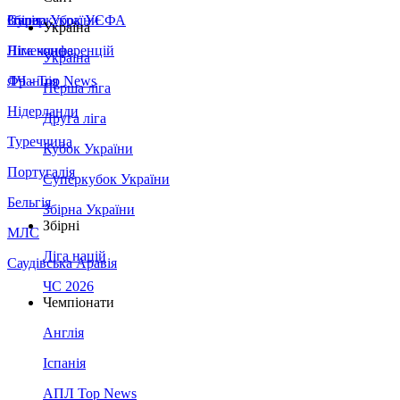
Збірна України
Італія
Суперкубок УЄФА
Україна
Німеччина
Ліга конференцій
Україна
Франція
ЛЧ - Top News
Перша ліга
Нідерланди
Друга ліга
Туреччина
Кубок України
Португалія
Суперкубок України
Бельгія
Збірна України
Збірні
МЛС
Ліга націй
Саудівська Аравія
ЧС 2026
Чемпіонати
Англія
Іспанія
АПЛ Top News