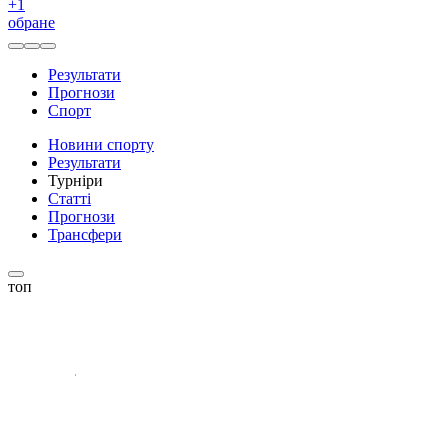
+
1
обране
Результати
Прогнози
Спорт
Новини спорту
Результати
Турніри
Статті
Прогнози
Трансфери
топ