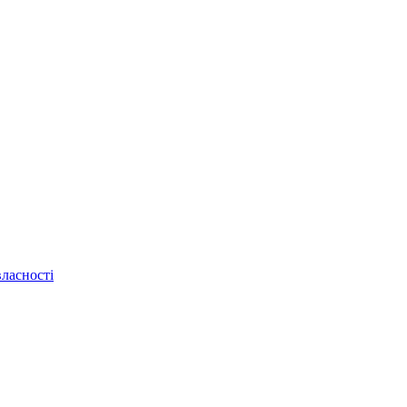
ласності