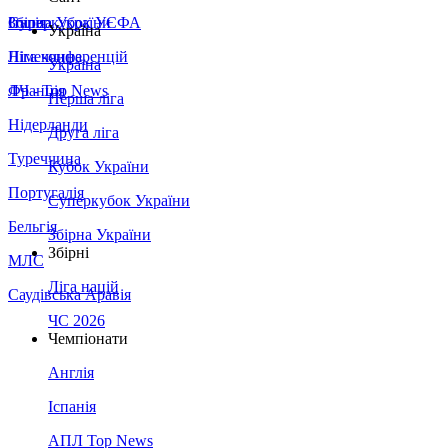
Збірна України
Італія
Суперкубок УЄФА
Україна
Німеччина
Ліга конференцій
Україна
Франція
ЛЧ - Top News
Перша ліга
Нідерланди
Друга ліга
Туреччина
Кубок України
Португалія
Суперкубок України
Бельгія
Збірна України
Збірні
МЛС
Ліга націй
Саудівська Аравія
ЧС 2026
Чемпіонати
Англія
Іспанія
АПЛ Top News