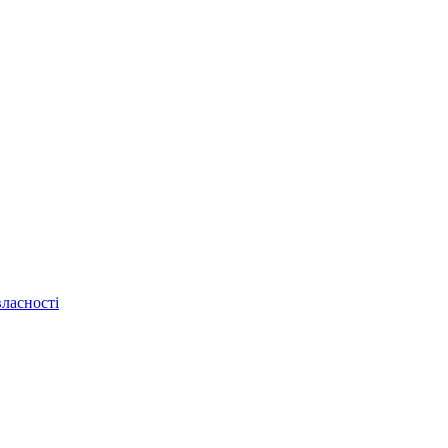
ласності