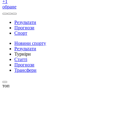
+
1
обране
Результати
Прогнози
Спорт
Новини спорту
Результати
Турніри
Статті
Прогнози
Трансфери
топ