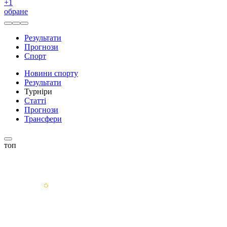
+
1
обране
Результати
Прогнози
Спорт
Новини спорту
Результати
Турніри
Статті
Прогнози
Трансфери
топ