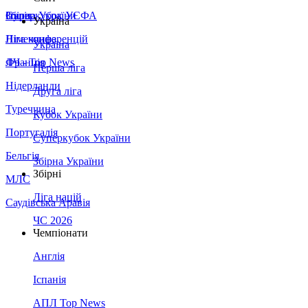
Збірна України
Італія
Суперкубок УЄФА
Україна
Німеччина
Ліга конференцій
Україна
Франція
ЛЧ - Top News
Перша ліга
Нідерланди
Друга ліга
Туреччина
Кубок України
Португалія
Суперкубок України
Бельгія
Збірна України
Збірні
МЛС
Ліга націй
Саудівська Аравія
ЧС 2026
Чемпіонати
Англія
Іспанія
АПЛ Top News