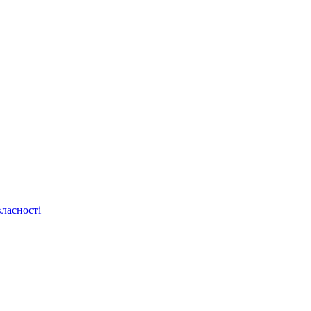
ласності