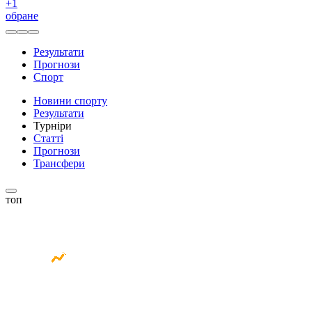
+
1
обране
Результати
Прогнози
Спорт
Новини спорту
Результати
Турніри
Статті
Прогнози
Трансфери
топ