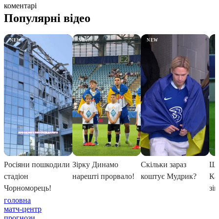
коментарі
головна
матч-центр
прогнози