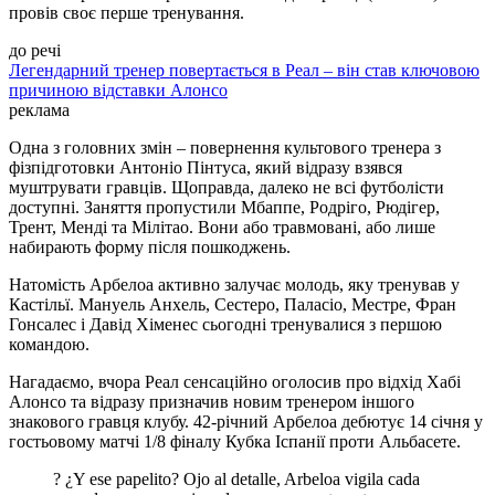
провів своє перше тренування.
до речі
Легендарний тренер повертається в Реал – він став ключовою
причиною відставки Алонсо
реклама
Одна з головних змін – повернення культового тренера з
фізпідготовки Антоніо Пінтуса, який відразу взявся
муштрувати гравців. Щоправда, далеко не всі футболісти
доступні. Заняття пропустили Мбаппе, Родріго, Рюдігер,
Трент, Менді та Мілітао. Вони або травмовані, або лише
набирають форму після пошкоджень.
Натомість Арбелоа активно залучає молодь, яку тренував у
Кастільї. Мануель Анхель, Сестеро, Паласіо, Местре, Фран
Гонсалес і Давід Хіменес сьогодні тренувалися з першою
командою.
Нагадаємо, вчора Реал сенсаційно оголосив про відхід Хабі
Алонсо та відразу призначив новим тренером іншого
знакового гравця клубу. 42-річний Арбелоа дебютує 14 січня у
гостьовому матчі 1/8 фіналу Кубка Іспанії проти Альбасете.
?️ ¿Y ese papelito? Ojo al detalle, Arbeloa vigila cada