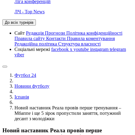
Ліга конференцій
ЛЧ - Top News
До всіх турнірів
Сайт
Редакція
Прогнози
Політика конфіденційності
Правила сайту
Контакти
Правила коментування
Редакційна політика
Структура власності
Соціальні мережі
facebook
x
youtube
instagram
telegram
viber
Футбол 24
Новини футболу
Іспанія
Новий наставник Реала провів перше тренування –
Мбаппе і ще 5 зірок пропустили заняття, потужний
десант з молодіжки
Новий наставник Реала провів перше