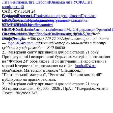
Ліга чемпіонів
Ліга Європи
Юнацька ліга УЄФА
Ліга
конференцій
САЙТ ФУТБОЛ 24
Редакція
Соціальні мережі
Прогнози
Політика конфіденційності
Правила
сайту
facebook
УКРАЇНА
Контакти
x
youtube
Правила коментування
instagram
telegram
viber
Редакційна
політика
Україна
ЧЕМПІОНАТИ
Перша ліга
Структура власності
Друга ліга
Німеччина
ЄВРОКУБКИ
Іспанія
Англія
Італія
Бельгія
МЛС
Нідерланди
Франція
П
Ліга чемпіонів
Онлайн-медіа «Футбол 24»
Ліга Європи
Юнацька ліга УЄФА
пл. Галицька, буд. 15, м. Львів,
Ліга
конференцій
79008
Телефон +380 (32) 229-77-77
Адреса електронної пошти
—
legal@24tv.com.ua
Ідентифікатор онлайн-медіа в Реєстрі
суб’єктів у сфері медіа — R40-06058
21+
Матеріали сайту призначені для осіб старше 21 року
При цитуванні і використанні будь-яких матеріалів посилання
на "Футбол 24" обов'язкове. При цитуванні і використанні в
мережі Інтернет гіперпосилання на сайт
football24.ua
обов'язкове. Матеріали зі знаком "Спецпроект",
"Партнерський матеріал", "Реклама", "Новини компаній"
публікуємо на правах реклами.
21+
Матеріали сайту призначені для осіб старше 21 року
Усi права захищенi. © 2005 -
2026
, ПрАТ "Телерадіокомпанія
Люкс". "Футбол 24".