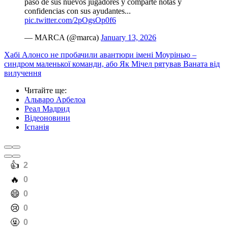
paso de sus nuevos jugadores y comparte notas y
confidencias con sus ayudantes...
pic.twitter.com/2pOgsOp0f6
— MARCA (@marca)
January 13, 2026
Хабі Алонсо не пробачили авантюри імені Моурінью –
синдром маленької команди, або Як Мічел рятував Ваната від
вилучення
Читайте ще
:
Альваро Арбелоа
Реал Мадрид
Відеоновини
Іспанія
️👍
2
️🔥
0
️😄
0
️😢
0
️🤬
0