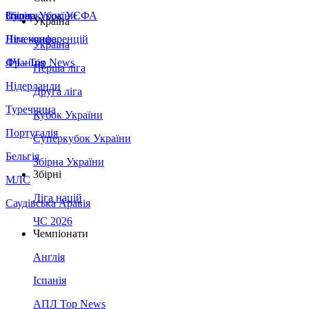
Збірна України
Італія
Суперкубок УЄФА
Україна
Німеччина
Ліга конференцій
Україна
Франція
ЛЧ - Top News
Перша ліга
Нідерланди
Друга ліга
Туреччина
Кубок України
Португалія
Суперкубок України
Бельгія
Збірна України
Збірні
МЛС
Ліга націй
Саудівська Аравія
ЧС 2026
Чемпіонати
Англія
Іспанія
АПЛ Top News