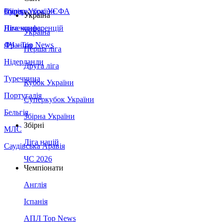
Збірна України
Італія
Суперкубок УЄФА
Україна
Німеччина
Ліга конференцій
Україна
Франція
ЛЧ - Top News
Перша ліга
Нідерланди
Друга ліга
Туреччина
Кубок України
Португалія
Суперкубок України
Бельгія
Збірна України
Збірні
МЛС
Ліга націй
Саудівська Аравія
ЧС 2026
Чемпіонати
Англія
Іспанія
АПЛ Top News