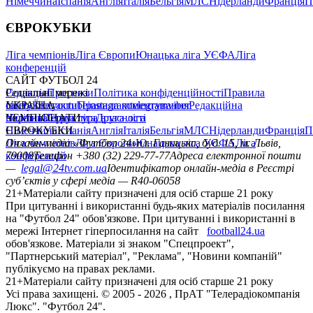
Німеччина
Іспанія
Англія
Італія
Бельгія
МЛС
Нідерланди
Франція
П
ЄВРОКУБКИ
Ліга чемпіонів
Ліга Європи
Юнацька ліга УЄФА
Ліга
конференцій
САЙТ ФУТБОЛ 24
Редакція
Соціальні мережі
Прогнози
Політика конфіденційності
Правила
сайту
facebook
УКРАЇНА
Контакти
x
youtube
Правила коментування
instagram
telegram
viber
Редакційна
політика
Україна
ЧЕМПІОНАТИ
Перша ліга
Структура власності
Друга ліга
Німеччина
ЄВРОКУБКИ
Іспанія
Англія
Італія
Бельгія
МЛС
Нідерланди
Франція
П
Ліга чемпіонів
Онлайн-медіа «Футбол 24»
Ліга Європи
Юнацька ліга УЄФА
пл. Галицька, буд. 15, м. Львів,
Ліга
конференцій
79008
Телефон +380 (32) 229-77-77
Адреса електронної пошти
—
legal@24tv.com.ua
Ідентифікатор онлайн-медіа в Реєстрі
суб’єктів у сфері медіа — R40-06058
21+
Матеріали сайту призначені для осіб старше 21 року
При цитуванні і використанні будь-яких матеріалів посилання
на "Футбол 24" обов'язкове. При цитуванні і використанні в
мережі Інтернет гіперпосилання на сайт
football24.ua
обов'язкове. Матеріали зі знаком "Спецпроект",
"Партнерський матеріал", "Реклама", "Новини компаній"
публікуємо на правах реклами.
21+
Матеріали сайту призначені для осіб старше 21 року
Усi права захищенi. © 2005 -
2026
, ПрАТ "Телерадіокомпанія
Люкс". "Футбол 24".