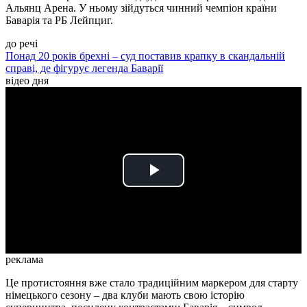
Альянц Арена. У ньому зійдуться чинний чемпіон країни
Баварія та РБ Лейпциг.
до речі
Понад 20 років брехні – суд поставив крапку в скандальній
справі, де фігурує легенда Баварії
відео дня
Play
Video
реклама
Це протистояння вже стало традиційним маркером для старту
німецького сезону – два клуби мають свою історію