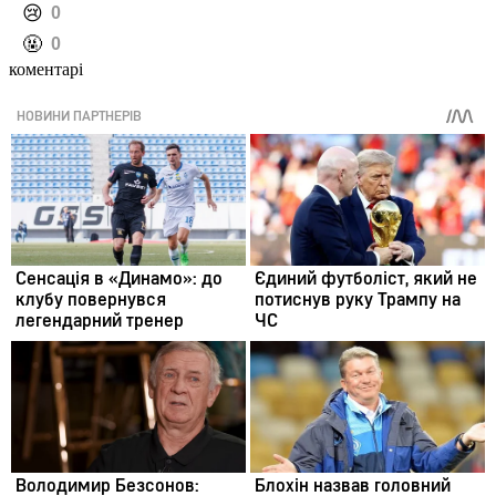
️😢
0
️🤬
0
коментарі