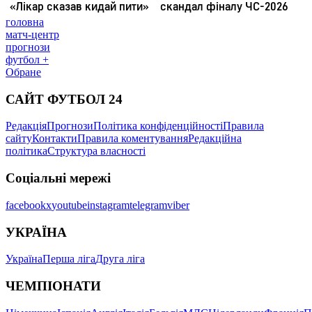
головна
матч-центр
прогнози
футбол +
Обране
САЙТ ФУТБОЛ 24
Редакція
Прогнози
Політика конфіденційності
Правила
сайту
Контакти
Правила коментування
Редакційна
політика
Структура власності
Соціальні мережі
facebook
x
youtube
instagram
telegram
viber
УКРАЇНА
Україна
Перша ліга
Друга ліга
ЧЕМПІОНАТИ