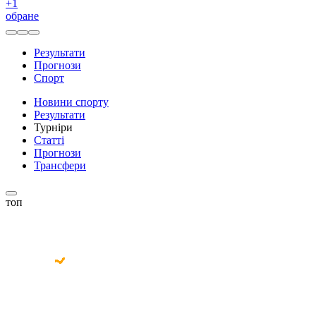
+
1
обране
Результати
Прогнози
Спорт
Новини спорту
Результати
Турніри
Статті
Прогнози
Трансфери
топ