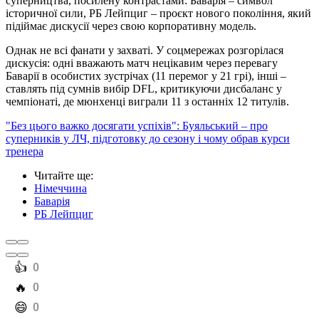
суперництва, посилену контрастами: Баварія – символ
історичної сили, РБ Лейпциг – проєкт нового покоління, який
підіймає дискусії через свою корпоративну модель.
Однак не всі фанати у захваті. У соцмережах розгорілася
дискусія: одні вважають матч нецікавим через перевагу
Баварії в особистих зустрічах (11 перемог у 21 грі), інші –
ставлять під сумнів вибір DFL, критикуючи дисбаланс у
чемпіонаті, де мюнхенці виграли 11 з останніх 12 титулів.
"Без цього важко досягати успіхів": Буяльський – про
суперників у ЛЧ, підготовку до сезону і чому обрав курси
тренера
Читайте ще
:
Німеччина
Баварія
РБ Лейпциг
️👍
0
️🔥
0
️😄
0