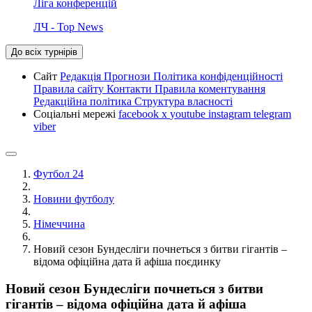
Ліга конференцій
ЛЧ - Top News
До всіх турнірів
Сайт
Редакція
Прогнози
Політика конфіденційності
Правила сайту
Контакти
Правила коментування
Редакційна політика
Структура власності
Соціальні мережі
facebook
x
youtube
instagram
telegram
viber
Футбол 24
Новини футболу
Німеччина
Новий сезон Бундесліги почнеться з битви гігантів –
відома офіційна дата й афіша поєдинку
Новий сезон Бундесліги почнеться з битви
гігантів – відома офіційна дата й афіша