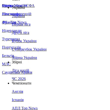
Збірна України
Італія
Суперкубок УЄФА
Україна
Німеччина
Ліга конференцій
Україна
Франція
ЛЧ - Top News
Перша ліга
Нідерланди
Друга ліга
Туреччина
Кубок України
Португалія
Суперкубок України
Бельгія
Збірна України
Збірні
МЛС
Ліга націй
Саудівська Аравія
ЧС 2026
Чемпіонати
Англія
Іспанія
АПЛ Top News