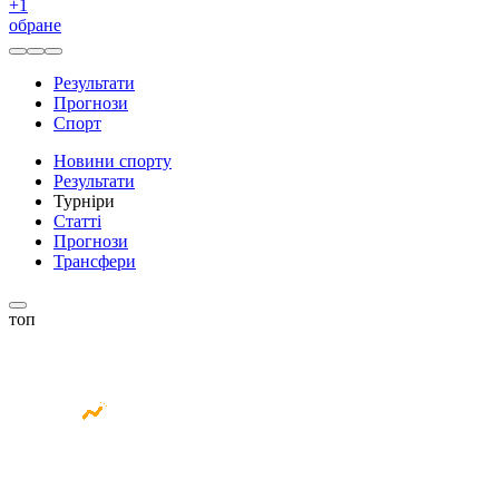
+
1
обране
Результати
Прогнози
Спорт
Новини спорту
Результати
Турніри
Статті
Прогнози
Трансфери
топ