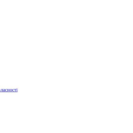
ласності