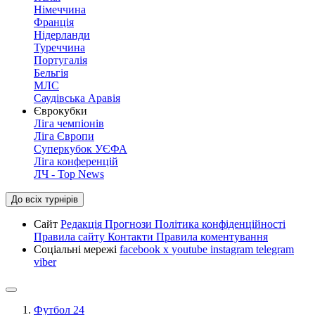
Німеччина
Франція
Нідерланди
Туреччина
Португалія
Бельгія
МЛС
Саудівська Аравія
Єврокубки
Ліга чемпіонів
Ліга Європи
Суперкубок УЄФА
Ліга конференцій
ЛЧ - Top News
До всіх турнірів
Сайт
Редакція
Прогнози
Політика конфіденційності
Правила сайту
Контакти
Правила коментування
Соціальні мережі
facebook
x
youtube
instagram
telegram
viber
Футбол 24