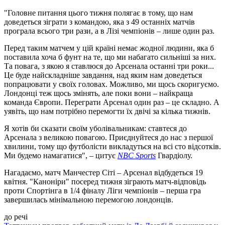
"Головне питання цього тижня полягає в тому, що нам
доведеться зіграти з командою, яка з 49 останніх матчів
програла всього три рази, а в Лізі чемпіонів – лише один раз.
Перед таким матчем у цій країні немає жодної людини, яка б
поставила хоча б фунт на те, що ми набагато сильніші за них.
Та повага, з якою я ставлюся до Арсенала останні три роки...
Це буде найскладніше завдання, над яким нам доведеться
попрацювати у своїх головах. Можливо, ми щось скоригуємо.
Лондонці теж щось змінять, але поки вони – найкраща
команда Європи. Переграти Арсенал один раз – це складно. А
уявіть, що нам потрібно перемогти їх двічі за кілька тижнів.
Я хотів би сказати своїм уболівальникам: ставтеся до
Арсенала з великою повагою. Приєднуйтеся до нас з першої
хвилини, тому що футболісти викладуться на всі сто відсотків.
Ми будемо намагатися", – цитує
NBC Sports
Гвардіолу.
Нагадаємо, матч Манчестер Сіті – Арсенал відбудеться 19
квітня. "Каноніри" посеред тижня зіграють матч-відповідь
проти Спортінга в 1/4 фіналу Ліги чемпіонів – перша гра
завершилась мінімальною перемогою лондонців.
до речі