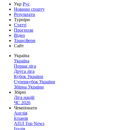
Укр
Рус
Новини спорту
Результати
Турніри
Статті
Прогнози
Відео
Трансфери
Сайт
Україна
Україна
Перша ліга
Друга ліга
Кубок України
Суперкубок України
Збірна України
Збірні
Ліга націй
ЧС 2026
Чемпіонати
Англія
Іспанія
АПЛ Top News
Італія