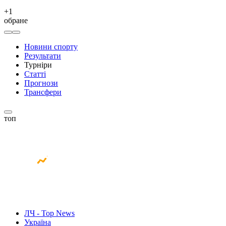
+
1
обране
Новини спорту
Результати
Турніри
Статті
Прогнози
Трансфери
топ
ЛЧ - Top News
Україна