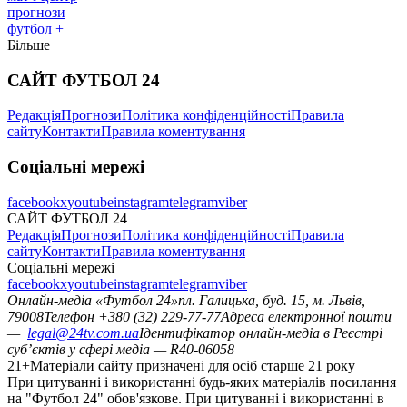
прогнози
футбол +
Більше
САЙТ ФУТБОЛ 24
Редакція
Прогнози
Політика конфіденційності
Правила
сайту
Контакти
Правила коментування
Соціальні мережі
facebook
x
youtube
instagram
telegram
viber
САЙТ ФУТБОЛ 24
Редакція
Прогнози
Політика конфіденційності
Правила
сайту
Контакти
Правила коментування
Соціальні мережі
facebook
x
youtube
instagram
telegram
viber
Онлайн-медіа «Футбол 24»
пл. Галицька, буд. 15, м. Львів,
79008
Телефон +380 (32) 229-77-77
Адреса електронної пошти
—
legal@24tv.com.ua
Ідентифікатор онлайн-медіа в Реєстрі
суб’єктів у сфері медіа — R40-06058
21+
Матеріали сайту призначені для осіб старше 21 року
При цитуванні і використанні будь-яких матеріалів посилання
на "Футбол 24" обов'язкове. При цитуванні і використанні в