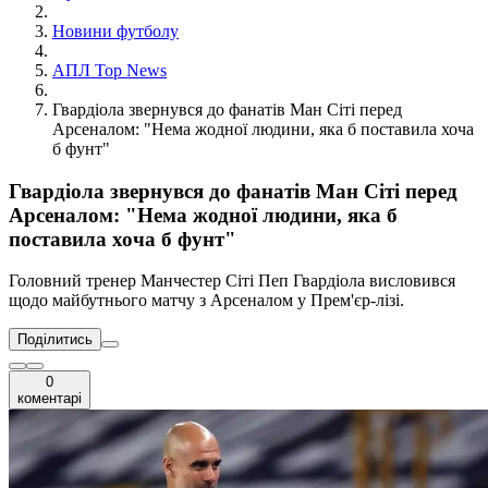
Новини футболу
АПЛ Top News
Гвардіола звернувся до фанатів Ман Сіті перед
Арсеналом: "Нема жодної людини, яка б поставила хоча
б фунт"
Гвардіола звернувся до фанатів Ман Сіті перед
Арсеналом: "Нема жодної людини, яка б
поставила хоча б фунт"
Головний тренер Манчестер Сіті Пеп Гвардіола висловився
щодо майбутнього матчу з Арсеналом у Прем'єр-лізі.
Поділитись
0
коментарі