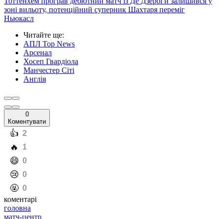
Тоттенхем програв дебютний матч із Де Дзербі й залишився у
зоні вильоту, потенційний суперник Шахтаря переміг
Ньюкасл
Читайте ще
:
АПЛ Top News
Арсенал
Хосеп Гвардіола
Манчестер Сіті
Англія
0
Коментувати
️👍
2
️🔥
1
️😄
0
️😢
0
️🤬
0
коментарі
головна
матч-центр