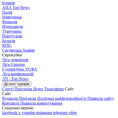
Іспанія
АПЛ Top News
Італія
Німеччина
Франція
Нідерланди
Туреччина
Португалія
Бельгія
МЛС
Саудівська Аравія
Єврокубки
Ліга чемпіонів
Ліга Європи
Суперкубок УЄФА
Ліга конференцій
ЛЧ - Top News
До всіх турнірів
Статті
Прогнози
Відео
Трансфери
Сайт
Сайт
Редакція
Прогнози
Політика конфіденційності
Правила сайту
Контакти
Правила коментування
Соціальні мережі
facebook
x
youtube
instagram
telegram
viber