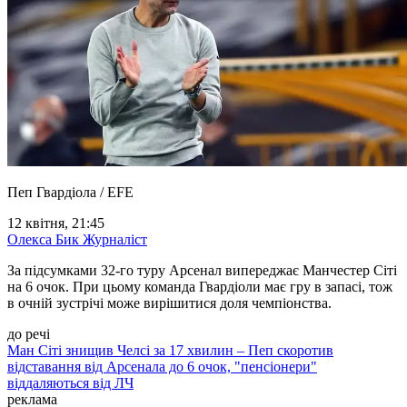
Пеп Гвардіола / EFE
12 квітня, 21:45
Олекса Бик
Журналіст
За підсумками 32-го туру Арсенал випереджає Манчестер Сіті
на 6 очок. При цьому команда Гвардіоли має гру в запасі, тож
в очній зустрічі може вирішитися доля чемпіонства.
до речі
Ман Сіті знищив Челсі за 17 хвилин – Пеп скоротив
відставання від Арсенала до 6 очок, "пенсіонери"
віддаляються від ЛЧ
реклама