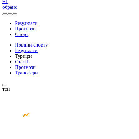
+
1
обране
Результати
Прогнози
Спорт
Новини спорту
Результати
Турніри
Статті
Прогнози
Трансфери
топ