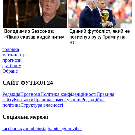
головна
матч-центр
прогнози
футбол +
Обране
САЙТ ФУТБОЛ 24
Редакція
Прогнози
Політика конфіденційності
Правила
сайту
Контакти
Правила коментування
Редакційна
політика
Структура власності
Соціальні мережі
facebook
x
youtube
instagram
telegram
viber