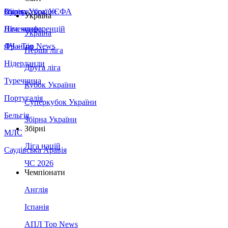
Збірна України
Італія
Суперкубок УЄФА
Україна
Німеччина
Ліга конференцій
Україна
Франція
ЛЧ - Top News
Перша ліга
Нідерланди
Друга ліга
Туреччина
Кубок України
Португалія
Суперкубок України
Бельгія
Збірна України
Збірні
МЛС
Ліга націй
Саудівська Аравія
ЧС 2026
Чемпіонати
Англія
Іспанія
АПЛ Top News