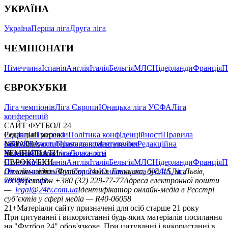
УКРАЇНА
Україна
Перша ліга
Друга ліга
ЧЕМПІОНАТИ
Німеччина
Іспанія
Англія
Італія
Бельгія
МЛС
Нідерланди
Франція
П
ЄВРОКУБКИ
Ліга чемпіонів
Ліга Європи
Юнацька ліга УЄФА
Ліга
конференцій
САЙТ ФУТБОЛ 24
Редакція
Соціальні мережі
Прогнози
Політика конфіденційності
Правила
сайту
facebook
УКРАЇНА
Контакти
x
youtube
Правила коментування
instagram
telegram
viber
Редакційна
політика
Україна
ЧЕМПІОНАТИ
Перша ліга
Структура власності
Друга ліга
Німеччина
ЄВРОКУБКИ
Іспанія
Англія
Італія
Бельгія
МЛС
Нідерланди
Франція
П
Ліга чемпіонів
Онлайн-медіа «Футбол 24»
Ліга Європи
Юнацька ліга УЄФА
пл. Галицька, буд. 15, м. Львів,
Ліга
конференцій
79008
Телефон +380 (32) 229-77-77
Адреса електронної пошти
—
legal@24tv.com.ua
Ідентифікатор онлайн-медіа в Реєстрі
суб’єктів у сфері медіа — R40-06058
21+
Матеріали сайту призначені для осіб старше 21 року
При цитуванні і використанні будь-яких матеріалів посилання
на "Футбол 24" обов'язкове. При цитуванні і використанні в