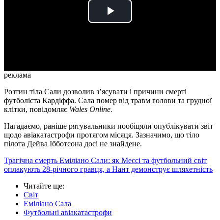
Play
Video
реклама
Розтин тіла Сали дозволив з’ясувати і причини смерті
футболіста Кардіффа. Сала помер від травм голови та грудної
клітки, повідомляє
Wales Online.
Нагадаємо, раніше рятувальники пообіцяли опублікувати звіт
щодо авіакатастрофи протягом місяця. Зазначимо, що тіло
пілота Дейва Ібботсона досі не знайдене.
Трагічна смерть Еміліано Сали: як Мессі та футбольний світ
оплакують 28-річного гравця, а Нант демонструє шляхетність
Читайте ще
:
Світ
Еміліано Сала
Футбольні авіакатастрофи