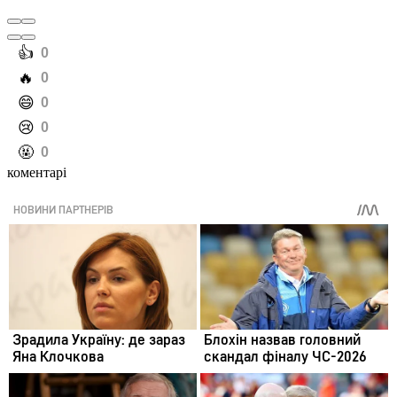
️👍
0
️🔥
0
️😄
0
️😢
0
️🤬
0
коментарі