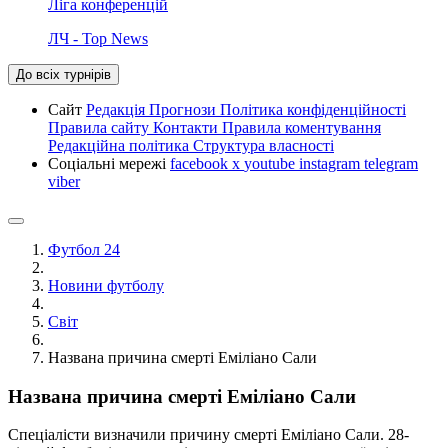
Ліга конференцій
ЛЧ - Top News
До всіх турнірів
Сайт
Редакція
Прогнози
Політика конфіденційності
Правила сайту
Контакти
Правила коментування
Редакційна політика
Структура власності
Соціальні мережі
facebook
x
youtube
instagram
telegram
viber
Футбол 24
Новини футболу
Світ
Названа причина смерті Еміліано Сали
Названа причина смерті Еміліано Сали
Спеціалісти визначили причину смерті Еміліано Сали. 28-