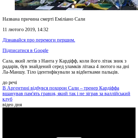
Названа причина смерті Еміліано Сали
11 лютого 2019, 14:32
Дізнавайся про перемоги першим.
Підписатися в Google
Сала, який летів з Нанта у Кардіфф, коли його літак зник з
радарів, був знайдений серед уламків літака 4 лютого на дні
Ла-Маншу. Тіло ідентифікували за відбитками пальців.
до речі
В Аргентині відбувся похорон Сали – тренер Кардіффа
вшанував пам'ять гравця, який так і не зіграв за валлійський
клуб
відео дня