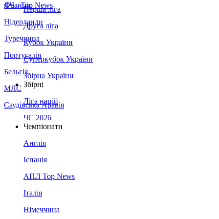
Франція
ЛЧ - Top News
Перша ліга
Нідерланди
Друга ліга
Туреччина
Кубок України
Португалія
Суперкубок України
Бельгія
Збірна України
Збірні
МЛС
Ліга націй
Саудівська Аравія
ЧС 2026
Чемпіонати
Англія
Іспанія
АПЛ Top News
Італія
Німеччина