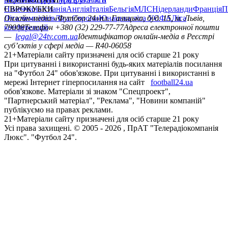
Німеччина
ЄВРОКУБКИ
Іспанія
Англія
Італія
Бельгія
МЛС
Нідерланди
Франція
П
Ліга чемпіонів
Онлайн-медіа «Футбол 24»
Ліга Європи
Юнацька ліга УЄФА
пл. Галицька, буд. 15, м. Львів,
Ліга
конференцій
79008
Телефон +380 (32) 229-77-77
Адреса електронної пошти
—
legal@24tv.com.ua
Ідентифікатор онлайн-медіа в Реєстрі
суб’єктів у сфері медіа — R40-06058
21+
Матеріали сайту призначені для осіб старше 21 року
При цитуванні і використанні будь-яких матеріалів посилання
на "Футбол 24" обов'язкове. При цитуванні і використанні в
мережі Інтернет гіперпосилання на сайт
football24.ua
обов'язкове. Матеріали зі знаком "Спецпроект",
"Партнерський матеріал", "Реклама", "Новини компаній"
публікуємо на правах реклами.
21+
Матеріали сайту призначені для осіб старше 21 року
Усi права захищенi. © 2005 -
2026
, ПрАТ "Телерадіокомпанія
Люкс". "Футбол 24".