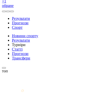
+
1
обране
Результати
Прогнози
Спорт
Новини спорту
Результати
Турніри
Статті
Прогнози
Трансфери
топ