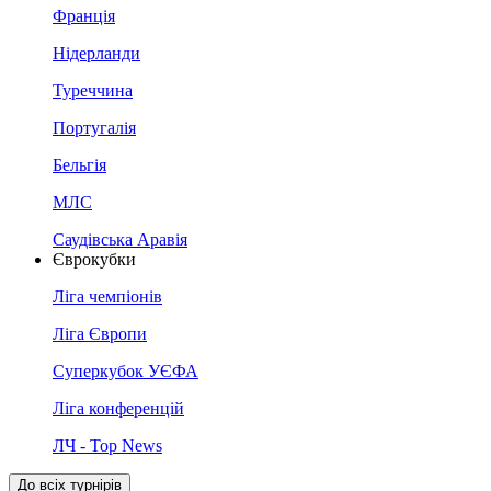
Франція
Нідерланди
Туреччина
Португалія
Бельгія
МЛС
Саудівська Аравія
Єврокубки
Ліга чемпіонів
Ліга Європи
Суперкубок УЄФА
Ліга конференцій
ЛЧ - Top News
До всіх турнірів