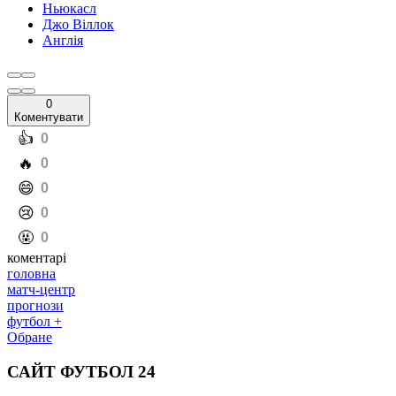
Ньюкасл
Джо Віллок
Англія
0
Коментувати
️👍
0
️🔥
0
️😄
0
️😢
0
️🤬
0
коментарі
головна
матч-центр
прогнози
футбол +
Обране
САЙТ ФУТБОЛ 24