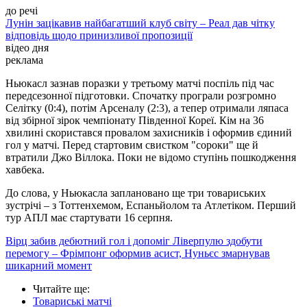
до речі
Лунін зацікавив найбагатший клуб світу – Реал дав чітку
відповідь щодо принизливої пропозиції
відео дня
реклама
Ньюкасл зазнав поразки у третьому матчі поспіль під час
передсезонної підготовки. Спочатку програли розгромно
Селітку (0:4), потім Арсеналу (2:3), а тепер отримали ляпаса
від збірної зірок чемпіонату Південної Кореї. Кім на 36
хвилині скористався провалом захисників і оформив єдиний
гол у матчі. Перед стартовим свистком "сороки" ще й
втратили Джо Віллока. Поки не відомо ступінь пошкодження
хавбека.
До слова, у Ньюкасла заплановано ще три товариських
зустрічі – з Тоттенхемом, Еспаньйолом та Атлетіком. Перший
тур АПЛ має стартувати 16 серпня.
Вірц забив дебютний гол і допоміг Ліверпулю здобути
перемогу – Фрімпонг оформив асист, Нуньєс змарнував
шикарний момент
Читайте ще
:
Товариські матчі