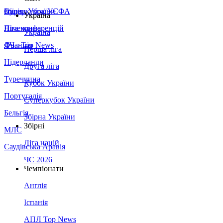
Збірна України
Італія
Суперкубок УЄФА
Україна
Німеччина
Ліга конференцій
Україна
Франція
ЛЧ - Top News
Перша ліга
Нідерланди
Друга ліга
Туреччина
Кубок України
Португалія
Суперкубок України
Бельгія
Збірна України
Збірні
МЛС
Ліга націй
Саудівська Аравія
ЧС 2026
Чемпіонати
Англія
Іспанія
АПЛ Top News