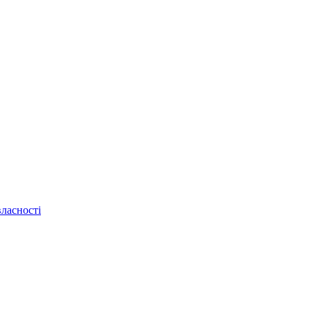
ласності