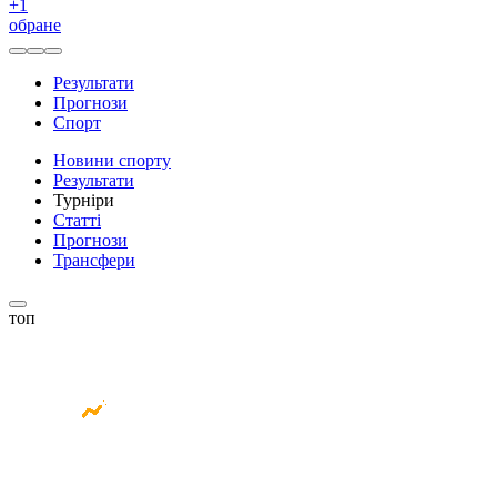
+
1
обране
Результати
Прогнози
Спорт
Новини спорту
Результати
Турніри
Статті
Прогнози
Трансфери
топ