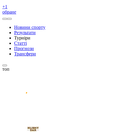
+
1
обране
Новини спорту
Результати
Турніри
Статті
Прогнози
Трансфери
топ