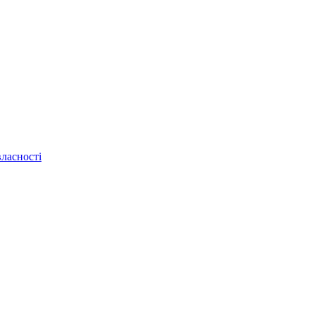
ласності