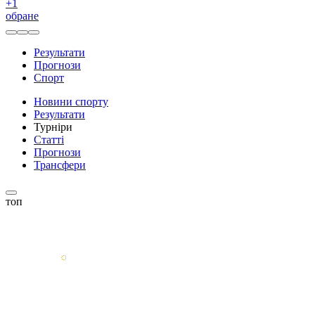
+
1
обране
Результати
Прогнози
Спорт
Новини спорту
Результати
Турніри
Статті
Прогнози
Трансфери
топ