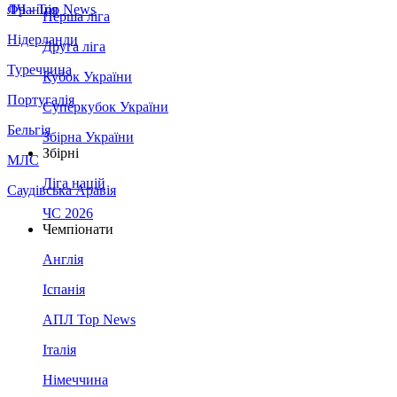
Франція
ЛЧ - Top News
Перша ліга
Нідерланди
Друга ліга
Туреччина
Кубок України
Португалія
Суперкубок України
Бельгія
Збірна України
Збірні
МЛС
Ліга націй
Саудівська Аравія
ЧС 2026
Чемпіонати
Англія
Іспанія
АПЛ Top News
Італія
Німеччина