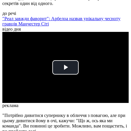
секретів один від одного.
до речі
"Реал завжди фаворит": Арбелоа назвав унікальну чесноту
гравців Манчестер Сіті
відео дня
Play
Video
реклама
"Потрібно дивитися супернику в обличчя з повагою, але при
цьому дивитися йому в очі, кажучи: "Що ж, ось яка ми
команда". Ви повинні це зробити. Можливо, вам пощастить, і