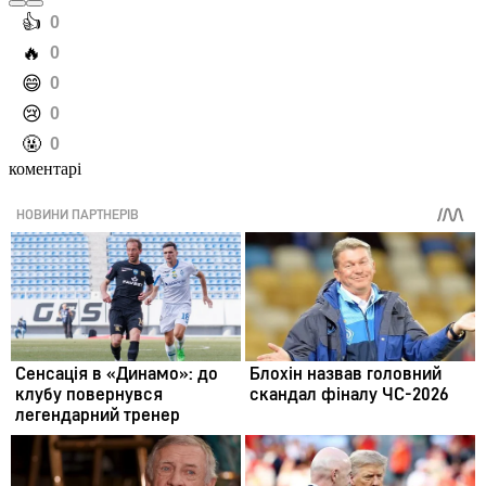
️👍
0
️🔥
0
️😄
0
️😢
0
️🤬
0
коментарі