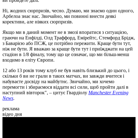
ви пройдете далі.
Ні, жодних сюрпризів, чесно. Думаю, ми знаємо один одного,
Арбелоа знає нас. Звичайно, ми повинні внести деякі
корективи, але ніяких сюрпризів.
Якщо ми в даний момент не в змозі впоратися з ситуацією,
граючи на Енфілді, Олд Траффорд, Емірейтс, Стемфорд Брідж,
з Баварією або ПСЖ, це потрібно пережити. Краще бути тут,
ніж не бути. Я вважаю за краще бути тут і приїжджати на цей
стадіон в 1/8 фіналу, тому що це означає, що ми більш-менш
входимо в еліту Європи.
12 або 13 років тому клуб не був навіть близький до цього, і
скільки б ви не грали в таких матчах, ви завжди вчитеся і
набуваєте досвіду на майбутнє. Звичайно, ми хочемо
перемогти і збираємося віддати всі сили, щоб пройти далі в
наступний вівторок", – цитує Гвардіолу
Manchester Evening
News
.
реклама
відео дня