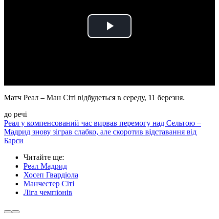
Play
Video
Матч Реал – Ман Сіті відбудеться в середу, 11 березня.
до речі
Реал у компенсований час вирвав перемогу над Сельтою –
Мадрид знову зіграв слабко, але скоротив відставання від
Барси
Читайте ще
:
Реал Мадрид
Хосеп Гвардіола
Манчестер Сіті
Ліга чемпіонів