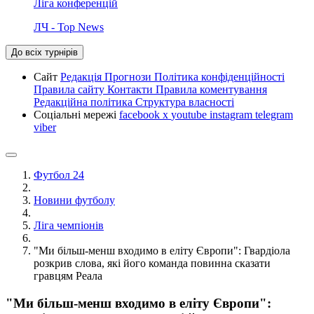
Ліга конференцій
ЛЧ - Top News
До всіх турнірів
Сайт
Редакція
Прогнози
Політика конфіденційності
Правила сайту
Контакти
Правила коментування
Редакційна політика
Структура власності
Соціальні мережі
facebook
x
youtube
instagram
telegram
viber
Футбол 24
Новини футболу
Ліга чемпіонів
"Ми більш-менш входимо в еліту Європи": Гвардіола
розкрив слова, які його команда повинна сказати
гравцям Реала
"Ми більш-менш входимо в еліту Європи":