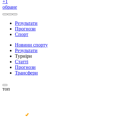
+
1
обране
Результати
Прогнози
Спорт
Новини спорту
Результати
Турніри
Статті
Прогнози
Трансфери
топ