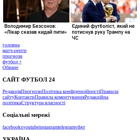
головна
матч-центр
прогнози
футбол +
Обране
САЙТ ФУТБОЛ 24
Редакція
Прогнози
Політика конфіденційності
Правила
сайту
Контакти
Правила коментування
Редакційна
політика
Структура власності
Соціальні мережі
facebook
x
youtube
instagram
telegram
viber
УКРАЇНА