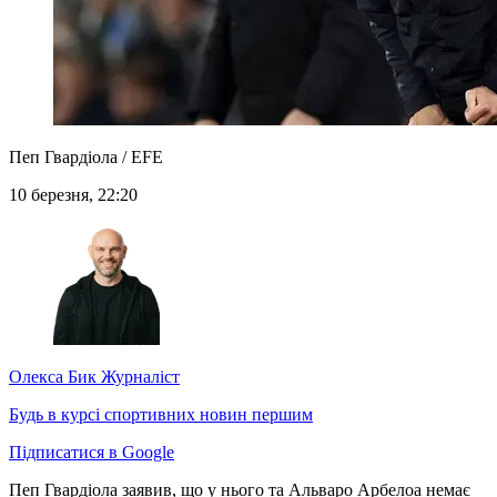
Пеп Гвардіола / EFE
10 березня, 22:20
Олекса Бик
Журналіст
Будь в курсі спортивних новин першим
Підписатися в Google
Пеп Гвардіола заявив, що у нього та Альваро Арбелоа немає