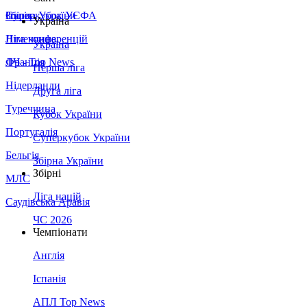
Збірна України
Італія
Суперкубок УЄФА
Україна
Німеччина
Ліга конференцій
Україна
Франція
ЛЧ - Top News
Перша ліга
Нідерланди
Друга ліга
Туреччина
Кубок України
Португалія
Суперкубок України
Бельгія
Збірна України
Збірні
МЛС
Ліга націй
Саудівська Аравія
ЧС 2026
Чемпіонати
Англія
Іспанія
АПЛ Top News