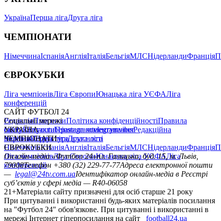
Україна
Перша ліга
Друга ліга
ЧЕМПІОНАТИ
Німеччина
Іспанія
Англія
Італія
Бельгія
МЛС
Нідерланди
Франція
П
ЄВРОКУБКИ
Ліга чемпіонів
Ліга Європи
Юнацька ліга УЄФА
Ліга
конференцій
САЙТ ФУТБОЛ 24
Редакція
Соціальні мережі
Прогнози
Політика конфіденційності
Правила
сайту
facebook
УКРАЇНА
Контакти
x
youtube
Правила коментування
instagram
telegram
viber
Редакційна
політика
Україна
ЧЕМПІОНАТИ
Перша ліга
Структура власності
Друга ліга
Німеччина
ЄВРОКУБКИ
Іспанія
Англія
Італія
Бельгія
МЛС
Нідерланди
Франція
П
Ліга чемпіонів
Онлайн-медіа «Футбол 24»
Ліга Європи
Юнацька ліга УЄФА
пл. Галицька, буд. 15, м. Львів,
Ліга
конференцій
79008
Телефон +380 (32) 229-77-77
Адреса електронної пошти
—
legal@24tv.com.ua
Ідентифікатор онлайн-медіа в Реєстрі
суб’єктів у сфері медіа — R40-06058
21+
Матеріали сайту призначені для осіб старше 21 року
При цитуванні і використанні будь-яких матеріалів посилання
на "Футбол 24" обов'язкове. При цитуванні і використанні в
мережі Інтернет гіперпосилання на сайт
football24.ua