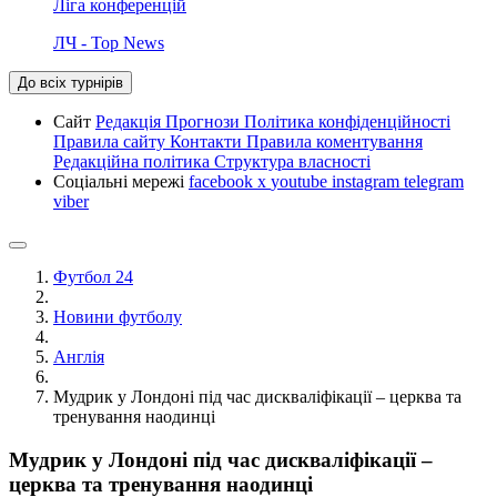
Ліга конференцій
ЛЧ - Top News
До всіх турнірів
Сайт
Редакція
Прогнози
Політика конфіденційності
Правила сайту
Контакти
Правила коментування
Редакційна політика
Структура власності
Соціальні мережі
facebook
x
youtube
instagram
telegram
viber
Футбол 24
Новини футболу
Англія
Мудрик у Лондоні під час дискваліфікації – церква та
тренування наодинці
Мудрик у Лондоні під час дискваліфікації –
церква та тренування наодинці