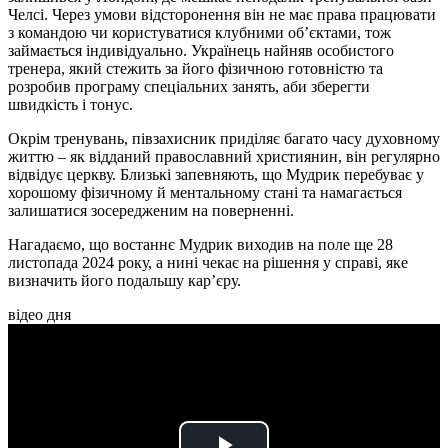
Челсі. Через умови відсторонення він не має права працювати
з командою чи користуватися клубними об’єктами, тож
займається індивідуально. Українець найняв особистого
тренера, який стежить за його фізичною готовністю та
розробив програму спеціальних занять, аби зберегти
швидкість і тонус.
Окрім тренувань, півзахисник приділяє багато часу духовному
життю – як відданий православний християнин, він регулярно
відвідує церкву. Близькі запевняють, що Мудрик перебуває у
хорошому фізичному й ментальному стані та намагається
залишатися зосередженим на поверненні.
Нагадаємо, що востаннє Мудрик виходив на поле ще 28
листопада 2024 року, а нині чекає на рішення у справі, яке
визначить його подальшу кар’єру.
відео дня