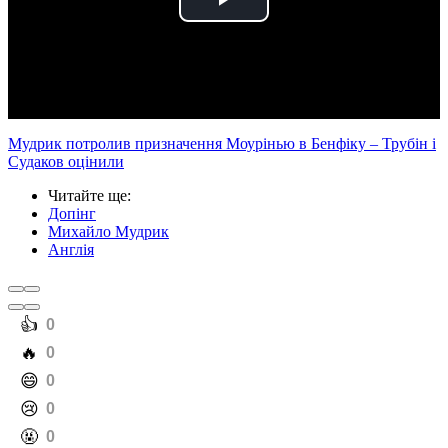
Play
Video
Мудрик потролив призначення Моурінью в Бенфіку – Трубін і
Судаков оцінили
Читайте ще
:
Допінг
Михайло Мудрик
Англія
️👍
0
️🔥
0
️😄
0
️😢
0
️🤬
0