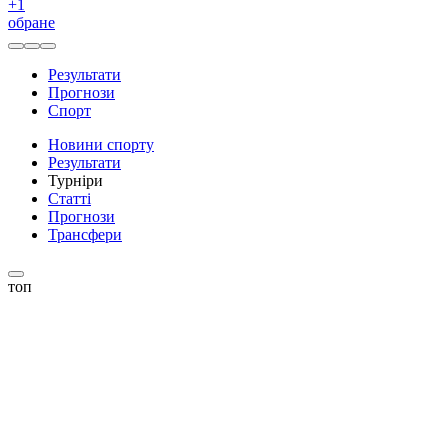
+
1
обране
Результати
Прогнози
Спорт
Новини спорту
Результати
Турніри
Статті
Прогнози
Трансфери
топ