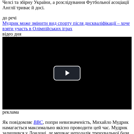
Челсі та збірну України, а розслідування Футбольної асоціації
Англії триває й досі.
до речі
Мудрик може змінити вид спорту після дискваліфікації – хоче
взяти участь в Олімпійських іграх
відео дня
Play
Video
реклама
Як повідомляє
BBC
, попри невизначеність, Михайло Мудрик
намагається максимально якісно проводити цей час. Мудрик
залишився у Лондоні, де мешкає неподалік тренувальної бази