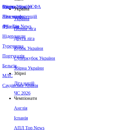
Збірна України
Італія
Суперкубок УЄФА
Україна
Німеччина
Ліга конференцій
Україна
Франція
ЛЧ - Top News
Перша ліга
Нідерланди
Друга ліга
Туреччина
Кубок України
Португалія
Суперкубок України
Бельгія
Збірна України
Збірні
МЛС
Ліга націй
Саудівська Аравія
ЧС 2026
Чемпіонати
Англія
Іспанія
АПЛ Top News