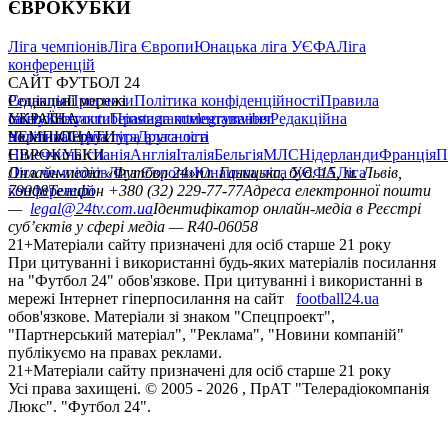
ЄВРОКУБКИ
Ліга чемпіонів
Ліга Європи
Юнацька ліга УЄФА
Ліга
конференцій
САЙТ ФУТБОЛ 24
Редакція
Соціальні мережі
Прогнози
Політика конфіденційності
Правила
сайту
facebook
УКРАЇНА
Контакти
x
youtube
Правила коментування
instagram
telegram
viber
Редакційна
політика
Україна
ЧЕМПІОНАТИ
Перша ліга
Структура власності
Друга ліга
Німеччина
ЄВРОКУБКИ
Іспанія
Англія
Італія
Бельгія
МЛС
Нідерланди
Франція
П
Ліга чемпіонів
Онлайн-медіа «Футбол 24»
Ліга Європи
Юнацька ліга УЄФА
пл. Галицька, буд. 15, м. Львів,
Ліга
конференцій
79008
Телефон +380 (32) 229-77-77
Адреса електронної пошти
—
legal@24tv.com.ua
Ідентифікатор онлайн-медіа в Реєстрі
суб’єктів у сфері медіа — R40-06058
21+
Матеріали сайту призначені для осіб старше 21 року
При цитуванні і використанні будь-яких матеріалів посилання
на "Футбол 24" обов'язкове. При цитуванні і використанні в
мережі Інтернет гіперпосилання на сайт
football24.ua
обов'язкове. Матеріали зі знаком "Спецпроект",
"Партнерський матеріал", "Реклама", "Новини компаній"
публікуємо на правах реклами.
21+
Матеріали сайту призначені для осіб старше 21 року
Усi права захищенi. © 2005 -
2026
, ПрАТ "Телерадіокомпанія
Люкс". "Футбол 24".