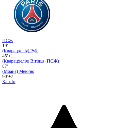
ПСЖ
19’
(Кварацхелія)
Руїс
45’+1
(Кварацхелія)
Вітінья (ПСЖ)
87’
(Мбайє)
Меюлю
90’+7
Кан-Ін