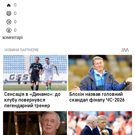
️🔥
0
️😄
0
️😢
0
️🤬
0
коментарі