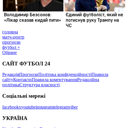
головна
матч-центр
прогнози
футбол +
Обране
САЙТ ФУТБОЛ 24
Редакція
Прогнози
Політика конфіденційності
Правила
сайту
Контакти
Правила коментування
Редакційна
політика
Структура власності
Соціальні мережі
facebook
x
youtube
instagram
telegram
viber
УКРАЇНА