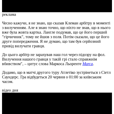
реклама
Чесно кажучи, я не знаю, що сказав Клеман арбітру в моменті
з вилученням. Але я знаю точно, що ніхто не знав, що в нього
вже була жовта картка. Лангле подумав, що це його перший
"гірчичник", тому не йшов з поля. Потім сказали, що це його
друге попередження. Я не думаю, що там був серйозний
привід вилучати гравця.
До цього арбітр не зарахував наш гол через підозру на фол.
Вилучення нашого гравця у такій грі стало справжнім
вбивством", – цитує слова Маркоса Льоренте
Marca
.
Додамо, що в матчі другого туру Атлетіко зустрінеться з Сіетл
Саундерс. Гра відбудеться 20 червня о 01:00 за київським
часом.
відео дня