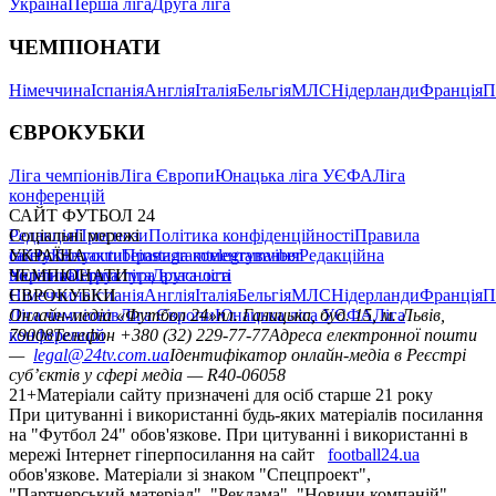
Україна
Перша ліга
Друга ліга
ЧЕМПІОНАТИ
Німеччина
Іспанія
Англія
Італія
Бельгія
МЛС
Нідерланди
Франція
П
ЄВРОКУБКИ
Ліга чемпіонів
Ліга Європи
Юнацька ліга УЄФА
Ліга
конференцій
САЙТ ФУТБОЛ 24
Редакція
Соціальні мережі
Прогнози
Політика конфіденційності
Правила
сайту
facebook
УКРАЇНА
Контакти
x
youtube
Правила коментування
instagram
telegram
viber
Редакційна
політика
Україна
ЧЕМПІОНАТИ
Перша ліга
Структура власності
Друга ліга
Німеччина
ЄВРОКУБКИ
Іспанія
Англія
Італія
Бельгія
МЛС
Нідерланди
Франція
П
Ліга чемпіонів
Онлайн-медіа «Футбол 24»
Ліга Європи
Юнацька ліга УЄФА
пл. Галицька, буд. 15, м. Львів,
Ліга
конференцій
79008
Телефон +380 (32) 229-77-77
Адреса електронної пошти
—
legal@24tv.com.ua
Ідентифікатор онлайн-медіа в Реєстрі
суб’єктів у сфері медіа — R40-06058
21+
Матеріали сайту призначені для осіб старше 21 року
При цитуванні і використанні будь-яких матеріалів посилання
на "Футбол 24" обов'язкове. При цитуванні і використанні в
мережі Інтернет гіперпосилання на сайт
football24.ua
обов'язкове. Матеріали зі знаком "Спецпроект",
"Партнерський матеріал", "Реклама", "Новини компаній"