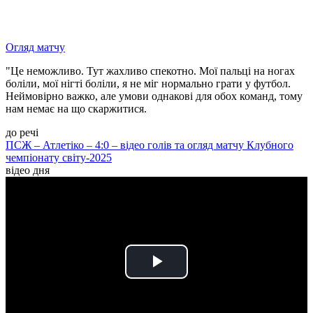
Огляд матчу
"Це неможливо. Тут жахливо спекотно. Мої пальці на ногах
боліли, мої нігті боліли, я не міг нормально грати у футбол.
Неймовірно важко, але умови однакові для обох команд, тому
нам немає на що скаржитися.
до речі
ПСЖ – Атлетіко – 4:0 – відео голів та огляд матчу Клубного
чемпіонату світу-2025
відео дня
Play
Video