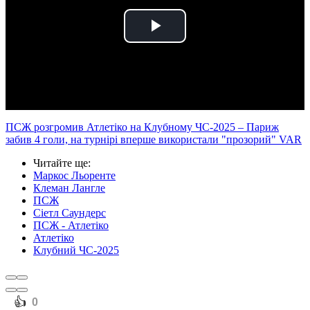
Play
Video
ПСЖ розгромив Атлетіко на Клубному ЧС-2025 – Париж
забив 4 голи, на турнірі вперше використали "прозорий" VAR
Читайте ще
:
Маркос Льоренте
Клеман Лангле
ПСЖ
Сіетл Саундерс
ПСЖ - Атлетіко
Атлетіко
Клубний ЧС-2025
️👍
0