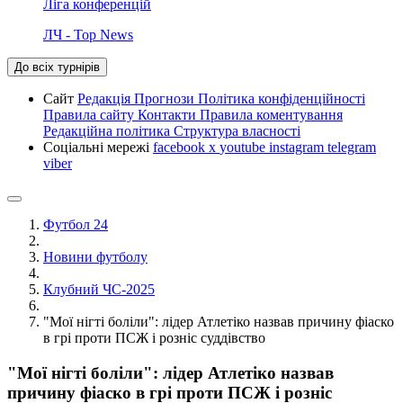
Ліга конференцій
ЛЧ - Top News
До всіх турнірів
Сайт
Редакція
Прогнози
Політика конфіденційності
Правила сайту
Контакти
Правила коментування
Редакційна політика
Структура власності
Соціальні мережі
facebook
x
youtube
instagram
telegram
viber
Футбол 24
Новини футболу
Клубний ЧС-2025
"Мої нігті боліли": лідер Атлетіко назвав причину фіаско
в грі проти ПСЖ і розніс суддівство
"Мої нігті боліли": лідер Атлетіко назвав
причину фіаско в грі проти ПСЖ і розніс