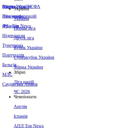
Збірна України
Італія
Суперкубок УЄФА
Україна
Німеччина
Ліга конференцій
Україна
Франція
ЛЧ - Top News
Перша ліга
Нідерланди
Друга ліга
Туреччина
Кубок України
Португалія
Суперкубок України
Бельгія
Збірна України
Збірні
МЛС
Ліга націй
Саудівська Аравія
ЧС 2026
Чемпіонати
Англія
Іспанія
АПЛ Top News