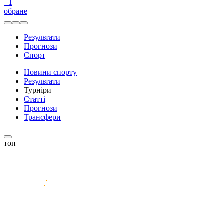
+
1
обране
Результати
Прогнози
Спорт
Новини спорту
Результати
Турніри
Статті
Прогнози
Трансфери
топ