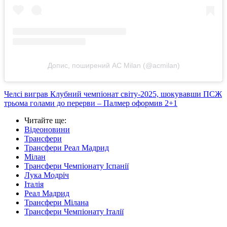
Допис, поширений AC Milan (@acmilan)
Челсі виграв Клубний чемпіонат світу-2025, шокувавши ПСЖ
трьома голами до перерви – Палмер оформив 2+1
Читайте ще
:
Відеоновини
Трансфери
Трансфери Реал Мадрид
Мілан
Трансфери Чемпіонату Іспанії
Лука Модріч
Італія
Реал Мадрид
Трансфери Мілана
Трансфери Чемпіонату Італії