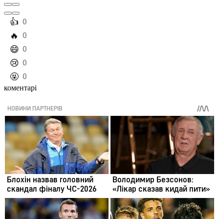
️👍
0
️🔥
0
️😄
0
️😢
0
️🤬
0
коментарі