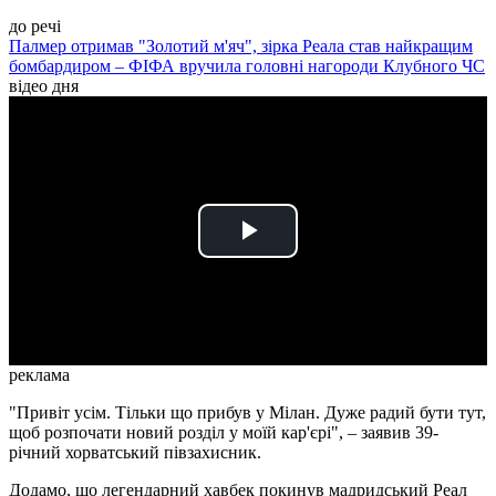
до речі
Палмер отримав "Золотий м'яч", зірка Реала став найкращим
бомбардиром – ФІФА вручила головні нагороди Клубного ЧС
відео дня
Play
Video
реклама
"Привіт усім. Тільки що прибув у Мілан. Дуже радий бути тут,
щоб розпочати новий розділ у моїй кар'єрі", – заявив 39-
річний хорватський півзахисник.
Додамо, що легендарний хавбек покинув мадридський Реал