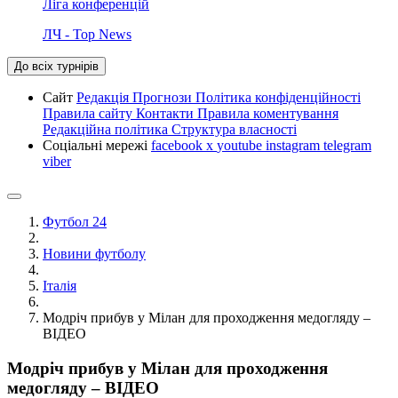
Ліга конференцій
ЛЧ - Top News
До всіх турнірів
Сайт
Редакція
Прогнози
Політика конфіденційності
Правила сайту
Контакти
Правила коментування
Редакційна політика
Структура власності
Соціальні мережі
facebook
x
youtube
instagram
telegram
viber
Футбол 24
Новини футболу
Італія
Модріч прибув у Мілан для проходження медогляду –
ВІДЕО
Модріч прибув у Мілан для проходження
медогляду – ВІДЕО