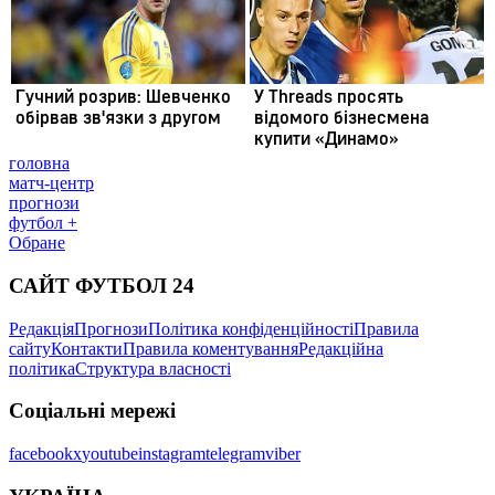
головна
матч-центр
прогнози
футбол +
Обране
САЙТ ФУТБОЛ 24
Редакція
Прогнози
Політика конфіденційності
Правила
сайту
Контакти
Правила коментування
Редакційна
політика
Структура власності
Соціальні мережі
facebook
x
youtube
instagram
telegram
viber