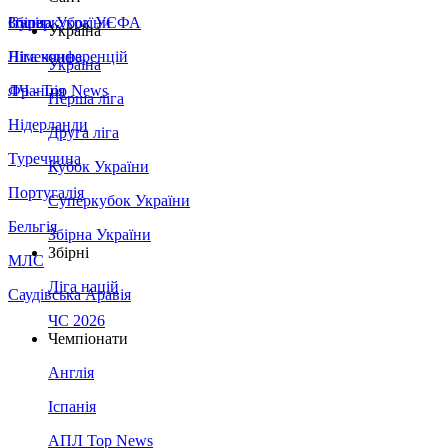
Збірна України
Італія
Суперкубок УЄФА
Україна
Німеччина
Ліга конференцій
Україна
Франція
ЛЧ - Top News
Перша ліга
Нідерланди
Друга ліга
Туреччина
Кубок України
Португалія
Суперкубок України
Бельгія
Збірна України
Збірні
МЛС
Ліга націй
Саудівська Аравія
ЧС 2026
Чемпіонати
Англія
Іспанія
АПЛ Top News