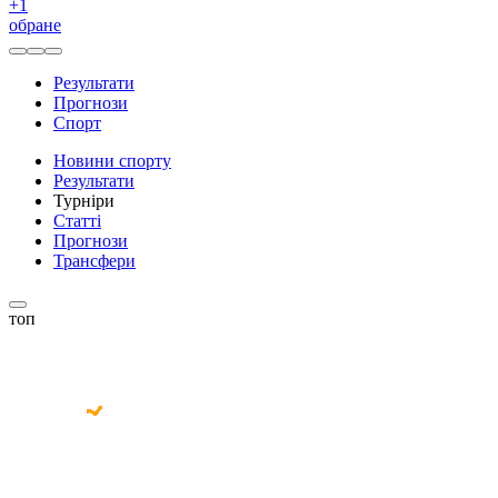
+
1
обране
Результати
Прогнози
Спорт
Новини спорту
Результати
Турніри
Статті
Прогнози
Трансфери
топ