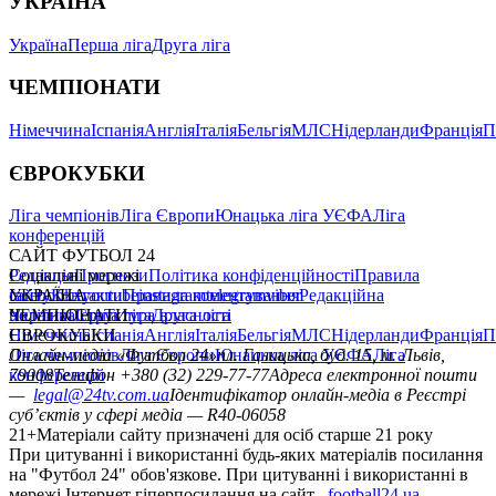
УКРАЇНА
Україна
Перша ліга
Друга ліга
ЧЕМПІОНАТИ
Німеччина
Іспанія
Англія
Італія
Бельгія
МЛС
Нідерланди
Франція
П
ЄВРОКУБКИ
Ліга чемпіонів
Ліга Європи
Юнацька ліга УЄФА
Ліга
конференцій
САЙТ ФУТБОЛ 24
Редакція
Соціальні мережі
Прогнози
Політика конфіденційності
Правила
сайту
facebook
УКРАЇНА
Контакти
x
youtube
Правила коментування
instagram
telegram
viber
Редакційна
політика
Україна
ЧЕМПІОНАТИ
Перша ліга
Структура власності
Друга ліга
Німеччина
ЄВРОКУБКИ
Іспанія
Англія
Італія
Бельгія
МЛС
Нідерланди
Франція
П
Ліга чемпіонів
Онлайн-медіа «Футбол 24»
Ліга Європи
Юнацька ліга УЄФА
пл. Галицька, буд. 15, м. Львів,
Ліга
конференцій
79008
Телефон +380 (32) 229-77-77
Адреса електронної пошти
—
legal@24tv.com.ua
Ідентифікатор онлайн-медіа в Реєстрі
суб’єктів у сфері медіа — R40-06058
21+
Матеріали сайту призначені для осіб старше 21 року
При цитуванні і використанні будь-яких матеріалів посилання
на "Футбол 24" обов'язкове. При цитуванні і використанні в
мережі Інтернет гіперпосилання на сайт
football24.ua