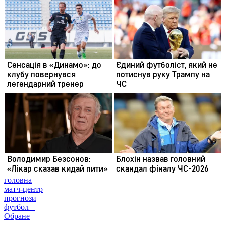
головна
матч-центр
прогнози
футбол +
Обране