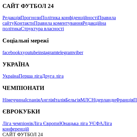
САЙТ ФУТБОЛ 24
Редакція
Прогнози
Політика конфіденційності
Правила
сайту
Контакти
Правила коментування
Редакційна
політика
Структура власності
Соціальні мережі
facebook
x
youtube
instagram
telegram
viber
УКРАЇНА
Україна
Перша ліга
Друга ліга
ЧЕМПІОНАТИ
Німеччина
Іспанія
Англія
Італія
Бельгія
МЛС
Нідерланди
Франція
П
ЄВРОКУБКИ
Ліга чемпіонів
Ліга Європи
Юнацька ліга УЄФА
Ліга
конференцій
САЙТ ФУТБОЛ 24