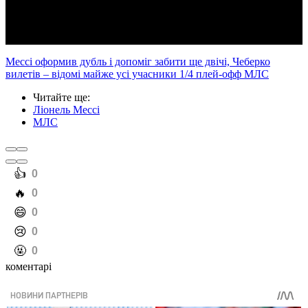
Video
Мессі оформив дубль і допоміг забити ще двічі, Чеберко
вилетів – відомі майже усі учасники 1/4 плей-офф МЛС
Читайте ще
:
Ліонель Мессі
МЛС
️👍
0
️🔥
0
️😄
0
️😢
0
️🤬
0
коментарі