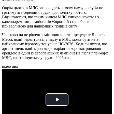
Окрім цього, в МЛС запровадять зимову паузу – клуби не
гратимуть з середини грудня до початку лютого.
Відзначається, що таким чином МЛС синхронізується з
календарем топ-чемпіонатів Європи й стане більш
привабливою для найкращих гравців світу.
Частково на це рішення міг повпливати прецедент Ліонеля
Мессі, який через тривалу паузу в МЛС може бути не в
найкращому ігровому тонусі на ЧС-2026. Ходили чутки, що
аргентинець навіть розглядає варіант з короткотривалою
орендою в один із європейських чемпіонатів після плей-офф
МЛС, що закінчиться у грудні 2025-го.
відео дня
Play