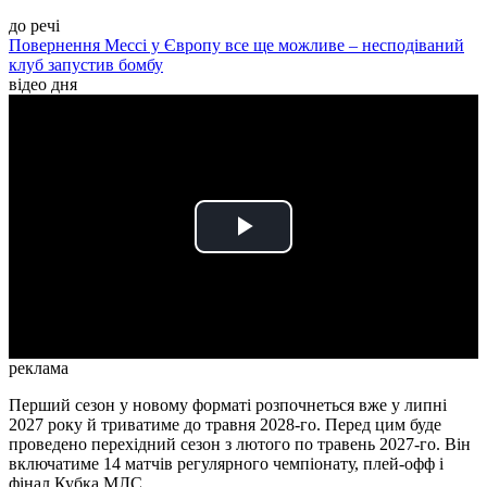
до речі
Повернення Мессі у Європу все ще можливе – несподіваний
клуб запустив бомбу
відео дня
Play
Video
реклама
Перший сезон у новому форматі розпочнеться вже у липні
2027 року й триватиме до травня 2028-го. Перед цим буде
проведено перехідний сезон з лютого по травень 2027-го. Він
включатиме 14 матчів регулярного чемпіонату, плей-офф і
фінал Кубка МЛС.