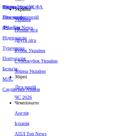
Збірна України
Італія
Суперкубок УЄФА
Україна
Німеччина
Ліга конференцій
Україна
Франція
ЛЧ - Top News
Перша ліга
Нідерланди
Друга ліга
Туреччина
Кубок України
Португалія
Суперкубок України
Бельгія
Збірна України
Збірні
МЛС
Ліга націй
Саудівська Аравія
ЧС 2026
Чемпіонати
Англія
Іспанія
АПЛ Top News