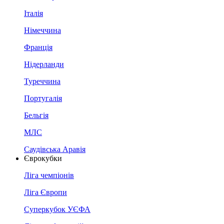
Італія
Німеччина
Франція
Нідерланди
Туреччина
Португалія
Бельгія
МЛС
Саудівська Аравія
Єврокубки
Ліга чемпіонів
Ліга Європи
Суперкубок УЄФА