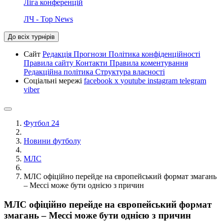
Ліга конференцій
ЛЧ - Top News
До всіх турнірів
Сайт
Редакція
Прогнози
Політика конфіденційності
Правила сайту
Контакти
Правила коментування
Редакційна політика
Структура власності
Соціальні мережі
facebook
x
youtube
instagram
telegram
viber
Футбол 24
Новини футболу
МЛС
МЛС офіційно перейде на європейський формат змагань
– Мессі може бути однією з причин
МЛС офіційно перейде на європейський формат
змагань – Мессі може бути однією з причин