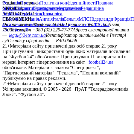
Редакція
Соціальні мережі
Прогнози
Політика конфіденційності
Правила
сайту
facebook
УКРАЇНА
Контакти
x
youtube
Правила коментування
instagram
telegram
viber
Редакційна
політика
Україна
ЧЕМПІОНАТИ
Перша ліга
Структура власності
Друга ліга
Німеччина
ЄВРОКУБКИ
Іспанія
Англія
Італія
Бельгія
МЛС
Нідерланди
Франція
П
Ліга чемпіонів
Онлайн-медіа «Футбол 24»
Ліга Європи
Юнацька ліга УЄФА
пл. Галицька, буд. 15, м. Львів,
Ліга
конференцій
79008
Телефон +380 (32) 229-77-77
Адреса електронної пошти
—
legal@24tv.com.ua
Ідентифікатор онлайн-медіа в Реєстрі
суб’єктів у сфері медіа — R40-06058
21+
Матеріали сайту призначені для осіб старше 21 року
При цитуванні і використанні будь-яких матеріалів посилання
на "Футбол 24" обов'язкове. При цитуванні і використанні в
мережі Інтернет гіперпосилання на сайт
football24.ua
обов'язкове. Матеріали зі знаком "Спецпроект",
"Партнерський матеріал", "Реклама", "Новини компаній"
публікуємо на правах реклами.
21+
Матеріали сайту призначені для осіб старше 21 року
Усi права захищенi. © 2005 -
2026
, ПрАТ "Телерадіокомпанія
Люкс". "Футбол 24".