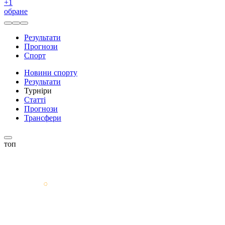
+
1
обране
Результати
Прогнози
Спорт
Новини спорту
Результати
Турніри
Статті
Прогнози
Трансфери
топ