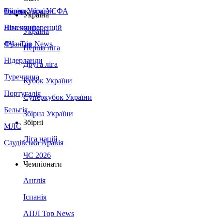
Збірна України
Італія
Суперкубок УЄФА
Україна
Німеччина
Ліга конференцій
Україна
Франція
ЛЧ - Top News
Перша ліга
Нідерланди
Друга ліга
Туреччина
Кубок України
Португалія
Суперкубок України
Бельгія
Збірна України
Збірні
МЛС
Ліга націй
Саудівська Аравія
ЧС 2026
Чемпіонати
Англія
Іспанія
АПЛ Top News