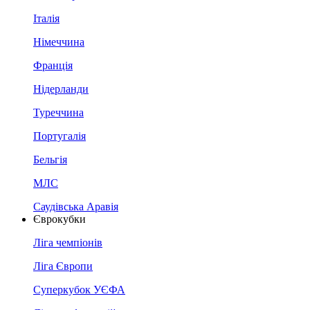
Італія
Німеччина
Франція
Нідерланди
Туреччина
Португалія
Бельгія
МЛС
Саудівська Аравія
Єврокубки
Ліга чемпіонів
Ліга Європи
Суперкубок УЄФА