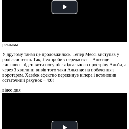
Play
Video
реклама
У другому таймі це продовжилось. Тепер Мессі виступав у
ролі асистента. Так, Лео зробив передасист – Альєнде
лишалось підставити ногу після ідеального прострілу Альби, а
через 3 хвилини вивів того таки Альєнде на побачення з
воротарем. Хавбек ефектно перекинув кіпера і встановив
остаточний рахунок – 4:0!
відео дня