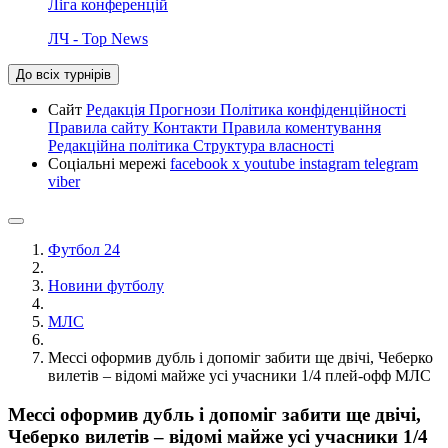
Ліга конференцій
ЛЧ - Top News
До всіх турнірів
Сайт
Редакція
Прогнози
Політика конфіденційності
Правила сайту
Контакти
Правила коментування
Редакційна політика
Структура власності
Соціальні мережі
facebook
x
youtube
instagram
telegram
viber
Футбол 24
Новини футболу
МЛС
Мессі оформив дубль і допоміг забити ще двічі, Чеберко
вилетів – відомі майже усі учасники 1/4 плей-офф МЛС
Мессі оформив дубль і допоміг забити ще двічі,
Чеберко вилетів – відомі майже усі учасники 1/4