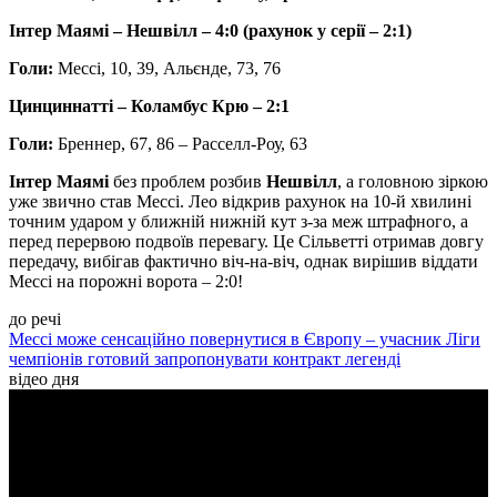
Інтер Маямі – Нешвілл – 4:0 (рахунок у серії – 2:1)
Голи:
Мессі, 10, 39, Альєнде, 73, 76
Цинциннатті – Коламбус Крю – 2:1
Голи:
Бреннер, 67, 86 – Расселл-Роу, 63
Інтер Маямі
без проблем розбив
Нешвілл
, а головною зіркою
уже звично став Мессі. Лео відкрив рахунок на 10-й хвилині
точним ударом у ближній нижній кут з-за меж штрафного, а
перед перервою подвоїв перевагу. Це Сільветті отримав довгу
передачу, вибігав фактично віч-на-віч, однак вирішив віддати
Мессі на порожні ворота – 2:0!
до речі
Мессі може сенсаційно повернутися в Європу – учасник Ліги
чемпіонів готовий запропонувати контракт легенді
відео дня