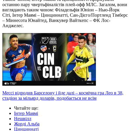
останню пару чвертьфіналістів плей-офф МЛС. Загалом, вони
виглядають таким чином: Філадельфія Юніон – Нью-Йорк
Сіті, Інтер Маямі – Цинциннатті, Сан-Дієго/Портленд Тімберс
– Міннесота Юнайтед, Ванкувер Вайткепс – ФК Лос-
Анджелес.
Мессі відродив Барселону і йде далі – космічна гра Лео в 38,
стадіон за мільярд доларів, подобається не всім
Читайте ще
:
Інтер Маямі
Нешвілл
Жорді Альба
Цинциннаті