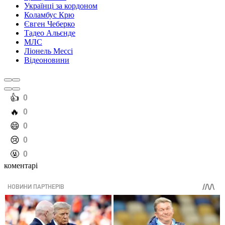
Українці за кордоном
Коламбус Крю
Євген Чеберко
Тадео Альєнде
МЛС
Ліонель Мессі
Відеоновини
️👍
0
️🔥
0
️😄
0
️😢
0
️🤬
0
коментарі