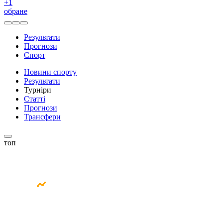
+
1
обране
Результати
Прогнози
Спорт
Новини спорту
Результати
Турніри
Статті
Прогнози
Трансфери
топ