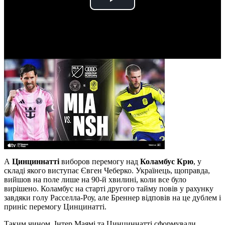
Play
Video
А
Цинциннатті
виборов перемогу над
Коламбус Крю
, у
складі якого виступає Євген Чеберко. Українець, щоправда,
вийшов на поле лише на 90-й хвилині, коли все було
вирішено. Коламбус на старті другого тайму повів у рахунку
завдяки голу Расселла-Роу, але Бреннер відповів на це дублем і
приніс перемогу Цинцинатті.
Таким чином, Інтер Маямі та Цинциннатті сформували