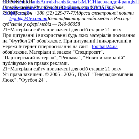
Німеччина
ЄВРОКУБКИ
Іспанія
Англія
Італія
Бельгія
МЛС
Нідерланди
Франція
П
Ліга чемпіонів
Онлайн-медіа «Футбол 24»
Ліга Європи
Юнацька ліга УЄФА
пл. Галицька, буд. 15, м. Львів,
Ліга
конференцій
79008
Телефон +380 (32) 229-77-77
Адреса електронної пошти
—
legal@24tv.com.ua
Ідентифікатор онлайн-медіа в Реєстрі
суб’єктів у сфері медіа — R40-06058
21+
Матеріали сайту призначені для осіб старше 21 року
При цитуванні і використанні будь-яких матеріалів посилання
на "Футбол 24" обов'язкове. При цитуванні і використанні в
мережі Інтернет гіперпосилання на сайт
football24.ua
обов'язкове. Матеріали зі знаком "Спецпроект",
"Партнерський матеріал", "Реклама", "Новини компаній"
публікуємо на правах реклами.
21+
Матеріали сайту призначені для осіб старше 21 року
Усi права захищенi. © 2005 -
2026
, ПрАТ "Телерадіокомпанія
Люкс". "Футбол 24".