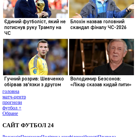
головна
матч-центр
прогнози
футбол +
Обране
САЙТ ФУТБОЛ 24
Редакція
Прогнози
Політика конфіденційності
Правила