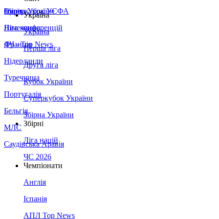
Збірна України
Італія
Суперкубок УЄФА
Україна
Німеччина
Ліга конференцій
Україна
Франція
ЛЧ - Top News
Перша ліга
Нідерланди
Друга ліга
Туреччина
Кубок України
Португалія
Суперкубок України
Бельгія
Збірна України
Збірні
МЛС
Ліга націй
Саудівська Аравія
ЧС 2026
Чемпіонати
Англія
Іспанія
АПЛ Top News