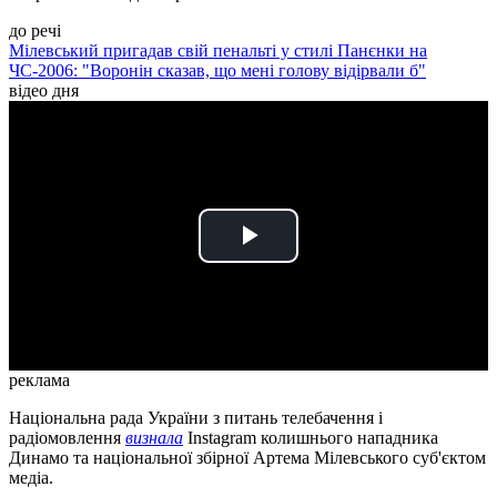
до речі
Мілевський пригадав свій пенальті у стилі Панєнки на
ЧС-2006: "Воронін сказав, що мені голову відірвали б"
відео дня
Play
Video
реклама
Національна рада України з питань телебачення і
радіомовлення
визнала
Instagram колишнього нападника
Динамо та національної збірної Артема Мілевського суб'єктом
медіа.