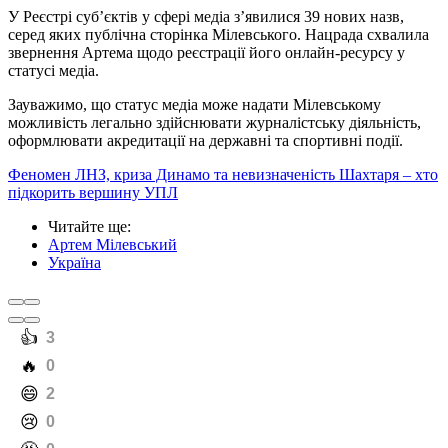
У Реєстрі суб’єктів у сфері медіа з’явилися 39 нових назв,
серед яких публічна сторінка Мілевського. Нацрада схвалила
звернення Артема щодо реєстрації його онлайн-ресурсу у
статусі медіа.
Зауважимо, що статус медіа може надати Мілевському
можливість легально здійснювати журналістську діяльність,
оформлювати акредитації на державні та спортивні події.
Феномен ЛНЗ, криза Динамо та невизначеність Шахтаря – хто
підкорить вершину УПЛ
Читайте ще
:
Артем Мілевський
Україна
️👍
3
️🔥
0
️😄
2
️😢
0