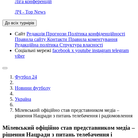
Ліга конференцій
ЛЧ - Top News
До всіх турнірів
Сайт
Редакція
Прогнози
Політика конфіденційності
Правила сайту
Контакти
Правила коментування
Редакційна політика
Структура власності
Соціальні мережі
facebook
x
youtube
instagram
telegram
viber
Футбол 24
Новини футболу
Україна
Мілевський офіційно став представником медіа –
рішення Нацради з питань телебачення і радіомовлення
Мілевський офіційно став представником медіа –
рішення Нацради з питань телебачення і