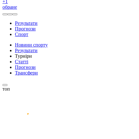
+
1
обране
Результати
Прогнози
Спорт
Новини спорту
Результати
Турніри
Статті
Прогнози
Трансфери
топ