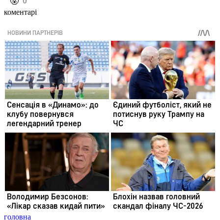
️🤬
0
коментарі
головна