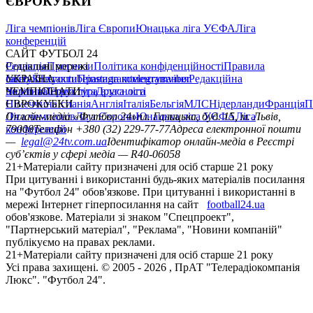
ЄВРОКУБКИ
Ліга чемпіонів
Ліга Європи
Юнацька ліга УЄФА
Ліга
конференцій
САЙТ ФУТБОЛ 24
Редакція
Соціальні мережі
Прогнози
Політика конфіденційності
Правила
сайту
facebook
УКРАЇНА
Контакти
x
youtube
Правила коментування
instagram
telegram
viber
Редакційна
політика
Україна
ЧЕМПІОНАТИ
Перша ліга
Структура власності
Друга ліга
Німеччина
ЄВРОКУБКИ
Іспанія
Англія
Італія
Бельгія
МЛС
Нідерланди
Франція
П
Ліга чемпіонів
Онлайн-медіа «Футбол 24»
Ліга Європи
Юнацька ліга УЄФА
пл. Галицька, буд. 15, м. Львів,
Ліга
конференцій
79008
Телефон +380 (32) 229-77-77
Адреса електронної пошти
—
legal@24tv.com.ua
Ідентифікатор онлайн-медіа в Реєстрі
суб’єктів у сфері медіа — R40-06058
21+
Матеріали сайту призначені для осіб старше 21 року
При цитуванні і використанні будь-яких матеріалів посилання
на "Футбол 24" обов'язкове. При цитуванні і використанні в
мережі Інтернет гіперпосилання на сайт
football24.ua
обов'язкове. Матеріали зі знаком "Спецпроект",
"Партнерський матеріал", "Реклама", "Новини компаній"
публікуємо на правах реклами.
21+
Матеріали сайту призначені для осіб старше 21 року
Усi права захищенi. © 2005 -
2026
, ПрАТ "Телерадіокомпанія
Люкс". "Футбол 24".