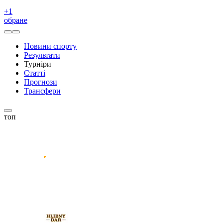
+
1
обране
Новини спорту
Результати
Турніри
Статті
Прогнози
Трансфери
топ