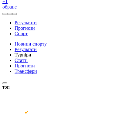
+
1
обране
Результати
Прогнози
Спорт
Новини спорту
Результати
Турніри
Статті
Прогнози
Трансфери
топ