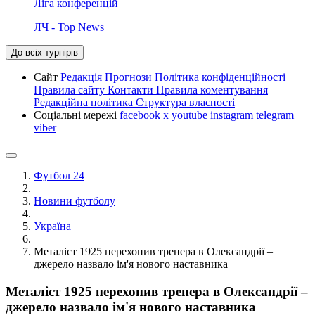
Ліга конференцій
ЛЧ - Top News
До всіх турнірів
Сайт
Редакція
Прогнози
Політика конфіденційності
Правила сайту
Контакти
Правила коментування
Редакційна політика
Структура власності
Соціальні мережі
facebook
x
youtube
instagram
telegram
viber
Футбол 24
Новини футболу
Україна
Металіст 1925 перехопив тренера в Олександрії –
джерело назвало ім'я нового наставника
Металіст 1925 перехопив тренера в Олександрії –
джерело назвало ім'я нового наставника