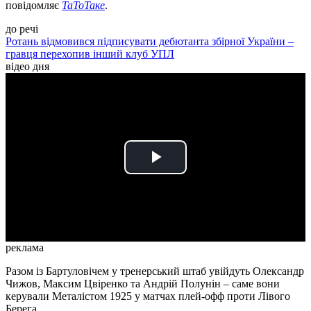
повідомляє
ТаТоТаке
.
до речі
Ротань відмовився підписувати дебютанта збірної України –
гравця перехопив інший клуб УПЛ
відео дня
Play
Video
реклама
Разом із Бартуловічем у тренерський штаб увійдуть Олександр
Чижов, Максим Цвіренко та Андрій Полунін – саме вони
керували Металістом 1925 у матчах плей-офф проти Лівого
Берега.