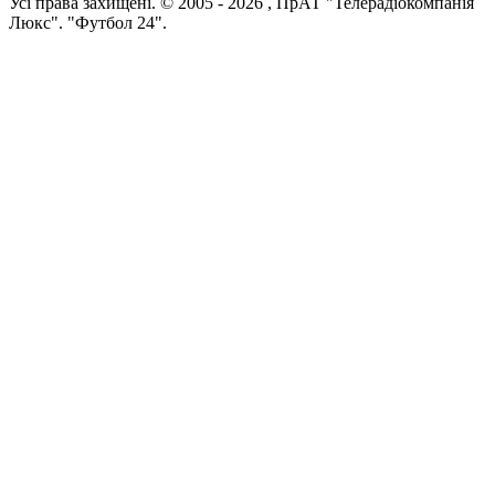
Усi права захищенi. © 2005 -
2026
, ПрАТ "Телерадіокомпанія
Люкс". "Футбол 24".