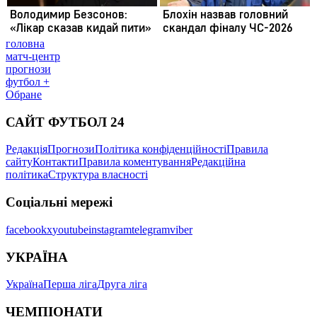
головна
матч-центр
прогнози
футбол +
Обране
САЙТ ФУТБОЛ 24
Редакція
Прогнози
Політика конфіденційності
Правила
сайту
Контакти
Правила коментування
Редакційна
політика
Структура власності
Соціальні мережі
facebook
x
youtube
instagram
telegram
viber
УКРАЇНА
Україна
Перша ліга
Друга ліга
ЧЕМПІОНАТИ