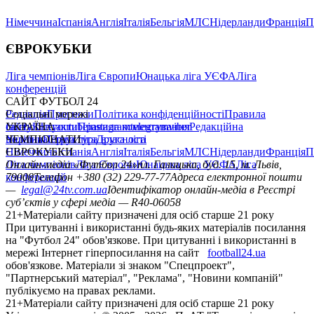
Німеччина
Іспанія
Англія
Італія
Бельгія
МЛС
Нідерланди
Франція
П
ЄВРОКУБКИ
Ліга чемпіонів
Ліга Європи
Юнацька ліга УЄФА
Ліга
конференцій
САЙТ ФУТБОЛ 24
Редакція
Соціальні мережі
Прогнози
Політика конфіденційності
Правила
сайту
facebook
УКРАЇНА
Контакти
x
youtube
Правила коментування
instagram
telegram
viber
Редакційна
політика
Україна
ЧЕМПІОНАТИ
Перша ліга
Структура власності
Друга ліга
Німеччина
ЄВРОКУБКИ
Іспанія
Англія
Італія
Бельгія
МЛС
Нідерланди
Франція
П
Ліга чемпіонів
Онлайн-медіа «Футбол 24»
Ліга Європи
Юнацька ліга УЄФА
пл. Галицька, буд. 15, м. Львів,
Ліга
конференцій
79008
Телефон +380 (32) 229-77-77
Адреса електронної пошти
—
legal@24tv.com.ua
Ідентифікатор онлайн-медіа в Реєстрі
суб’єктів у сфері медіа — R40-06058
21+
Матеріали сайту призначені для осіб старше 21 року
При цитуванні і використанні будь-яких матеріалів посилання
на "Футбол 24" обов'язкове. При цитуванні і використанні в
мережі Інтернет гіперпосилання на сайт
football24.ua
обов'язкове. Матеріали зі знаком "Спецпроект",
"Партнерський матеріал", "Реклама", "Новини компаній"
публікуємо на правах реклами.
21+
Матеріали сайту призначені для осіб старше 21 року