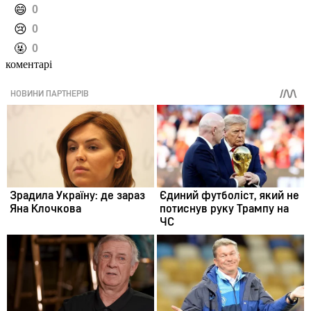
️😄
0
️😢
0
️🤬
0
коментарі