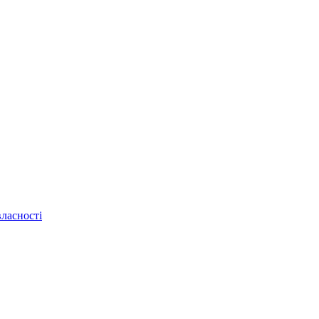
ласності