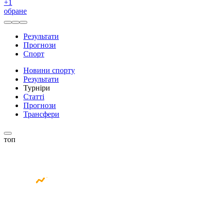
+
1
обране
Результати
Прогнози
Спорт
Новини спорту
Результати
Турніри
Статті
Прогнози
Трансфери
топ