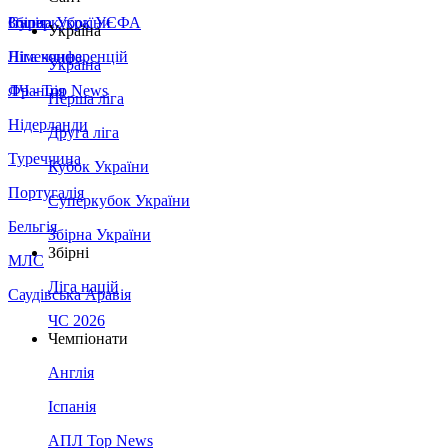
Збірна України
Італія
Суперкубок УЄФА
Україна
Німеччина
Ліга конференцій
Україна
Франція
ЛЧ - Top News
Перша ліга
Нідерланди
Друга ліга
Туреччина
Кубок України
Португалія
Суперкубок України
Бельгія
Збірна України
Збірні
МЛС
Ліга націй
Саудівська Аравія
ЧС 2026
Чемпіонати
Англія
Іспанія
АПЛ Top News