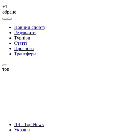
+
1
обране
Новини спорту
Результати
Турніри
Статті
Прогнози
Трансфери
топ
ЛЧ - Top News
Україна