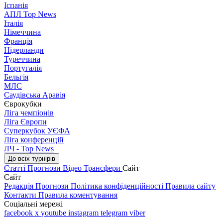
Іспанія
АПЛ Top News
Італія
Німеччина
Франція
Нідерланди
Туреччина
Португалія
Бельгія
МЛС
Саудівська Аравія
Єврокубки
Ліга чемпіонів
Ліга Європи
Суперкубок УЄФА
Ліга конференцій
ЛЧ - Top News
До всіх турнірів
Статті
Прогнози
Відео
Трансфери
Сайт
Сайт
Редакція
Прогнози
Політика конфіденційності
Правила сайту
Контакти
Правила коментування
Соціальні мережі
facebook
x
youtube
instagram
telegram
viber