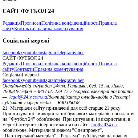
САЙТ ФУТБОЛ 24
Редакція
Прогнози
Політика конфіденційності
Правила
сайту
Контакти
Правила коментування
Соціальні мережі
facebook
x
youtube
instagram
telegram
viber
САЙТ ФУТБОЛ 24
Редакція
Прогнози
Політика конфіденційності
Правила
сайту
Контакти
Правила коментування
Соціальні мережі
facebook
x
youtube
instagram
telegram
viber
Онлайн-медіа «Футбол 24»
пл. Галицька, буд. 15, м. Львів,
79008
Телефон +380 (32) 229-77-77
Адреса електронної пошти
—
legal@24tv.com.ua
Ідентифікатор онлайн-медіа в Реєстрі
суб’єктів у сфері медіа — R40-06058
21+
Матеріали сайту призначені для осіб старше 21 року
При цитуванні і використанні будь-яких матеріалів посилання
на "Футбол 24" обов'язкове. При цитуванні і використанні в
мережі Інтернет гіперпосилання на сайт
football24.ua
обов'язкове. Матеріали зі знаком "Спецпроект",
"Партнерський матеріал", "Реклама" публікуємо на правах