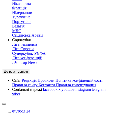
Німеччина
Франція
Нідерланди
Туреччина
Португалія
Бельгія
МЛС
Саудівська Аравія
Єврокубки
Ліга чемпіонів
Ліга Європи
Суперкубок УЄФА
Ліга конференцій
ЛЧ - Top News
До всіх турнірів
Сайт
Редакція
Прогнози
Політика конфіденційності
Правила сайту
Контакти
Правила коментування
Соціальні мережі
facebook
x
youtube
instagram
telegram
viber
Футбол 24