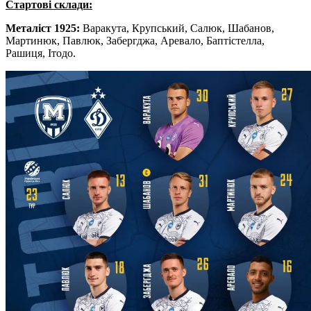
Стартові склади:
Металіст 1925:
Варакута, Крупський, Салюк, Шабанов,
Мартинюк, Павлюк, Забергджа, Аревало, Баптістелла,
Рашиця, Ітодо.