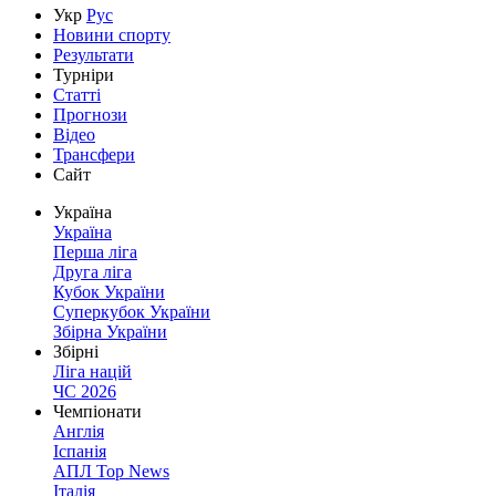
Укр
Рус
Новини спорту
Результати
Турніри
Статті
Прогнози
Відео
Трансфери
Сайт
Україна
Україна
Перша ліга
Друга ліга
Кубок України
Суперкубок України
Збірна України
Збірні
Ліга націй
ЧС 2026
Чемпіонати
Англія
Іспанія
АПЛ Top News
Італія