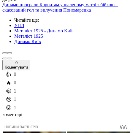
Динамо програло Карпатам у шаленому матчі з бійкою –
скасований гол та вилучення Пономаренка
Читайте ще
:
УПЛ
Металіст 1925 - Динамо Київ
Металіст 1925
Динамо Київ
0
Коментувати
️👍
0
️🔥
0
️😄
1
️😢
1
️🤬
1
коментарі