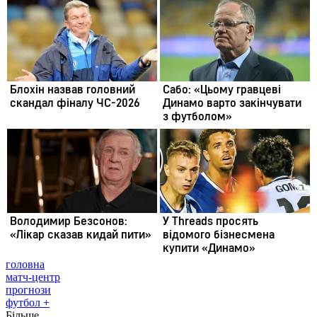
головна
матч-центр
прогнози
футбол +
Більше