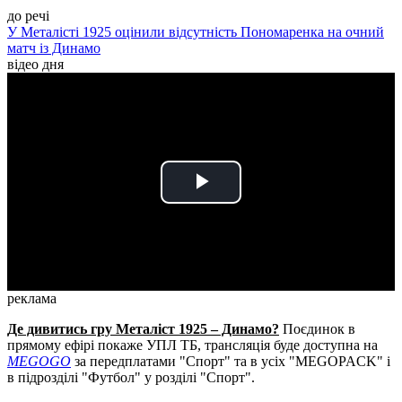
до речі
У Металісті 1925 оцінили відсутність Пономаренка на очний
матч із Динамо
відео дня
Play
Video
реклама
Де дивитись гру Металіст 1925 – Динамо?
Поєдинок в
прямому ефірі покаже УПЛ ТБ, трансляція буде доступна на
MEGOGO
за передплатами "Спорт" та в усіх "MEGOPACK" і
в підрозділі "Футбол" у розділі "Спорт".