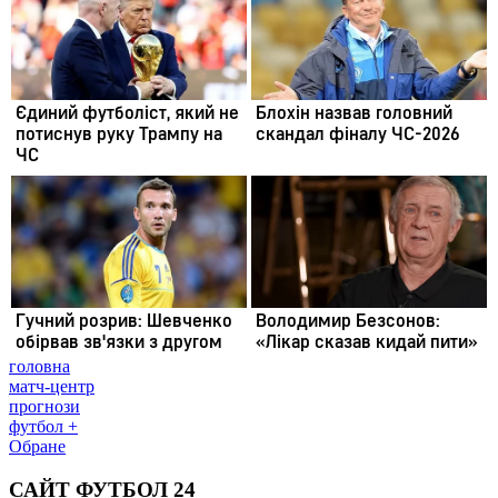
головна
матч-центр
прогнози
футбол +
Обране
САЙТ ФУТБОЛ 24