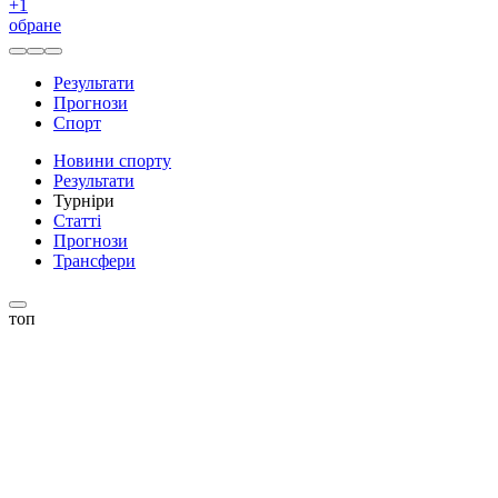
+
1
обране
Результати
Прогнози
Спорт
Новини спорту
Результати
Турніри
Статті
Прогнози
Трансфери
топ