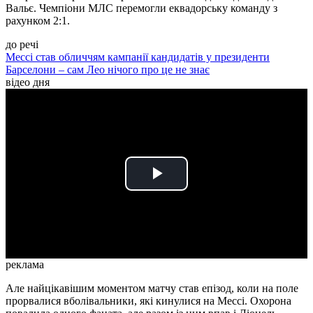
Вальє. Чемпіони МЛС перемогли еквадорську команду з
рахунком 2:1.
до речі
Мессі став обличчям кампанії кандидатів у президенти
Барселони – сам Лео нічого про це не знає
відео дня
Play
Video
реклама
Але найцікавішим моментом матчу став епізод, коли на поле
прорвалися вболівальники, які кинулися на Мессі. Охорона