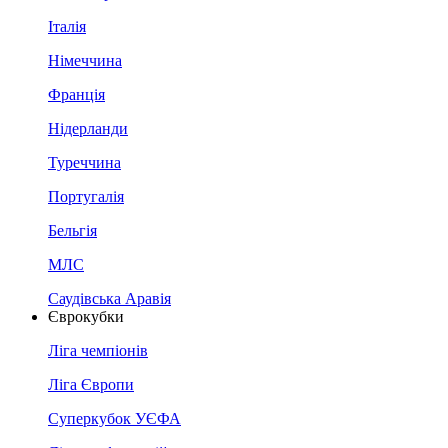
Італія
Німеччина
Франція
Нідерланди
Туреччина
Португалія
Бельгія
МЛС
Саудівська Аравія
Єврокубки
Ліга чемпіонів
Ліга Європи
Суперкубок УЄФА