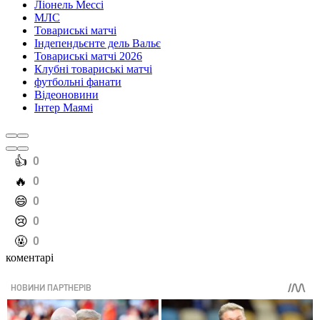
Ліонель Мессі
МЛС
Товариські матчі
Індепендьєнте дель Вальє
Товариські матчі 2026
Клубні товариські матчі
футбольні фанати
Відеоновини
Інтер Маямі
️👍
0
️🔥
0
️😄
0
️😢
0
️🤬
0
коментарі