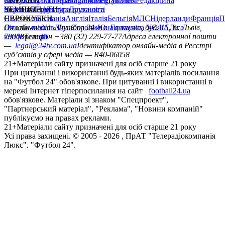
сайту
facebook
УКРАЇНА
Контакти
x
youtube
Правила коментування
instagram
telegram
viber
Редакційна
політика
Україна
ЧЕМПІОНАТИ
Перша ліга
Структура власності
Друга ліга
Німеччина
ЄВРОКУБКИ
Іспанія
Англія
Італія
Бельгія
МЛС
Нідерланди
Франція
П
Ліга чемпіонів
Онлайн-медіа «Футбол 24»
Ліга Європи
Юнацька ліга УЄФА
пл. Галицька, буд. 15, м. Львів,
Ліга
конференцій
79008
Телефон +380 (32) 229-77-77
Адреса електронної пошти
—
legal@24tv.com.ua
Ідентифікатор онлайн-медіа в Реєстрі
суб’єктів у сфері медіа — R40-06058
21+
Матеріали сайту призначені для осіб старше 21 року
При цитуванні і використанні будь-яких матеріалів посилання
на "Футбол 24" обов'язкове. При цитуванні і використанні в
мережі Інтернет гіперпосилання на сайт
football24.ua
обов'язкове. Матеріали зі знаком "Спецпроект",
"Партнерський матеріал", "Реклама", "Новини компаній"
публікуємо на правах реклами.
21+
Матеріали сайту призначені для осіб старше 21 року
Усi права захищенi. © 2005 -
2026
, ПрАТ "Телерадіокомпанія
Люкс". "Футбол 24".