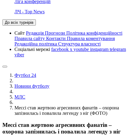
Ліга конференцій
ЛЧ - Top News
До всіх турнірів
Сайт
Редакція
Прогнози
Політика конфіденційності
Правила сайту
Контакти
Правила коментування
Редакційна політика
Структура власності
Соціальні мережі
facebook
x
youtube
instagram
telegram
viber
Футбол 24
Новини футболу
МЛС
Мессі став жертвою агресивних фанатів – охорона
запізнилась і повалила легенду з ніг (ФОТО)
Мессі став жертвою агресивних фанатів –
охорона запізнилась і повалила легенду з ніг