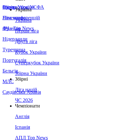
Збірна України
Італія
Суперкубок УЄФА
Україна
Німеччина
Ліга конференцій
Україна
Франція
ЛЧ - Top News
Перша ліга
Нідерланди
Друга ліга
Туреччина
Кубок України
Португалія
Суперкубок України
Бельгія
Збірна України
Збірні
МЛС
Ліга націй
Саудівська Аравія
ЧС 2026
Чемпіонати
Англія
Іспанія
АПЛ Top News