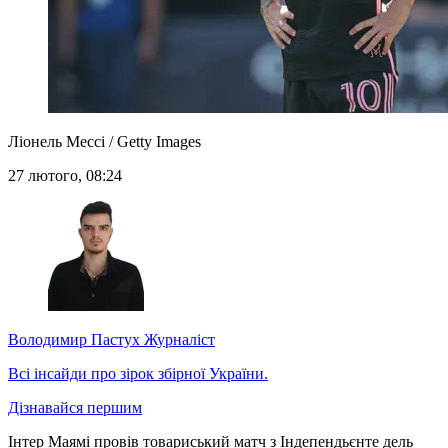
Ліонель Мессі / Getty Images
27 лютого, 08:24
Володимир Пастух
Журналіст
Всі інсайди про зірок збірної України.
Дізнавайся першим
Інтер Маямі провів товариський матч з Індепендьєнте дель