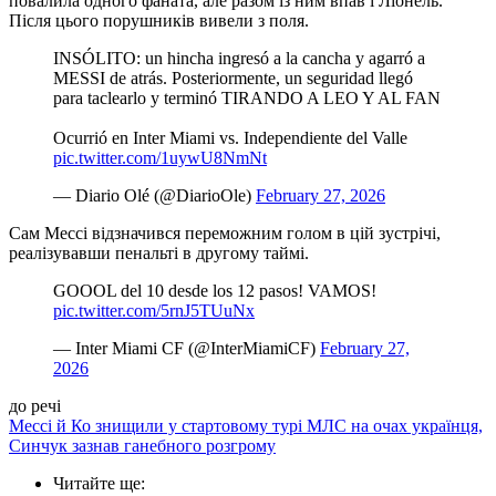
повалила одного фаната, але разом із ним впав і Ліонель.
Після цього порушників вивели з поля.
INSÓLITO: un hincha ingresó a la cancha y agarró a
MESSI de atrás. Posteriormente, un seguridad llegó
para taclearlo y terminó TIRANDO A LEO Y AL FAN
Ocurrió en Inter Miami vs. Independiente del Valle
pic.twitter.com/1uywU8NmNt
— Diario Olé (@DiarioOle)
February 27, 2026
Сам Мессі відзначився переможним голом в цій зустрічі,
реалізувавши пенальті в другому таймі.
GOOOL del 10 desde los 12 pasos! VAMOS! ️
pic.twitter.com/5rnJ5TUuNx
— Inter Miami CF (@InterMiamiCF)
February 27,
2026
до речі
Мессі й Ко знищили у стартовому турі МЛС на очах українця,
Синчук зазнав ганебного розгрому
Читайте ще
: