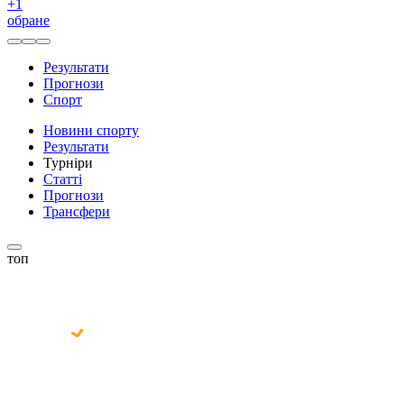
+
1
обране
Результати
Прогнози
Спорт
Новини спорту
Результати
Турніри
Статті
Прогнози
Трансфери
топ