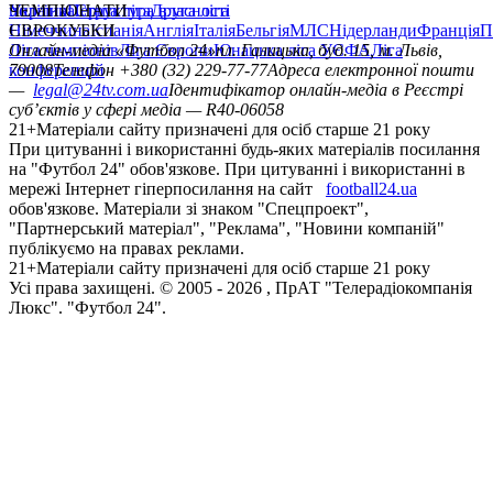
політика
Україна
ЧЕМПІОНАТИ
Перша ліга
Структура власності
Друга ліга
Німеччина
ЄВРОКУБКИ
Іспанія
Англія
Італія
Бельгія
МЛС
Нідерланди
Франція
П
Ліга чемпіонів
Онлайн-медіа «Футбол 24»
Ліга Європи
Юнацька ліга УЄФА
пл. Галицька, буд. 15, м. Львів,
Ліга
конференцій
79008
Телефон +380 (32) 229-77-77
Адреса електронної пошти
—
legal@24tv.com.ua
Ідентифікатор онлайн-медіа в Реєстрі
суб’єктів у сфері медіа — R40-06058
21+
Матеріали сайту призначені для осіб старше 21 року
При цитуванні і використанні будь-яких матеріалів посилання
на "Футбол 24" обов'язкове. При цитуванні і використанні в
мережі Інтернет гіперпосилання на сайт
football24.ua
обов'язкове. Матеріали зі знаком "Спецпроект",
"Партнерський матеріал", "Реклама", "Новини компаній"
публікуємо на правах реклами.
21+
Матеріали сайту призначені для осіб старше 21 року
Усi права захищенi. © 2005 -
2026
, ПрАТ "Телерадіокомпанія
Люкс". "Футбол 24".