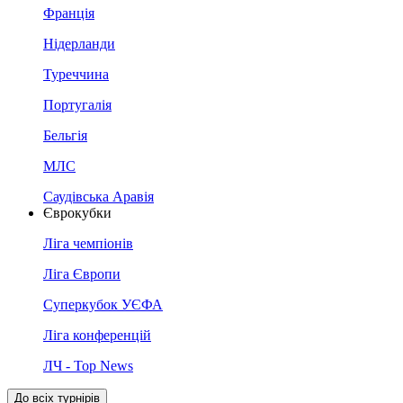
Франція
Нідерланди
Туреччина
Португалія
Бельгія
МЛС
Саудівська Аравія
Єврокубки
Ліга чемпіонів
Ліга Європи
Суперкубок УЄФА
Ліга конференцій
ЛЧ - Top News
До всіх турнірів