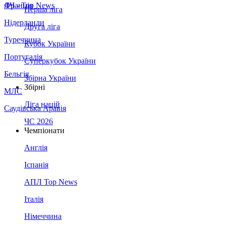
Франція
ЛЧ - Top News
Перша ліга
Нідерланди
Друга ліга
Туреччина
Кубок України
Португалія
Суперкубок України
Бельгія
Збірна України
Збірні
МЛС
Ліга націй
Саудівська Аравія
ЧС 2026
Чемпіонати
Англія
Іспанія
АПЛ Top News
Італія
Німеччина