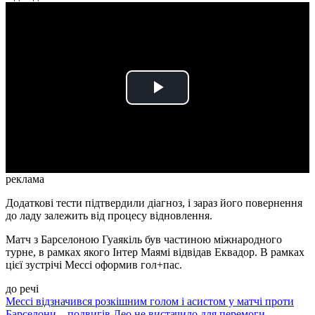
Play
Video
реклама
Додаткові тести підтвердили діагноз, і зараз його повернення
до ладу залежить від процесу відновлення.
Матч з Барселоною Гуаякіль був частиною міжнародного
турне, в рамках якого Інтер Маямі відвідав Еквадор. В рамках
цієї зустрічі Мессі оформив гол+пас.
до речі
Мессі відзначився розкішним голом і асистом у матчі проти
Барселони – подвигів Лео не вистачило для перемоги