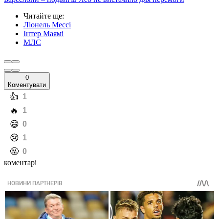
Читайте ще
:
Ліонель Мессі
Інтер Маямі
МЛС
0
Коментувати
️👍
1
️🔥
1
️😄
0
️😢
1
️🤬
0
коментарі