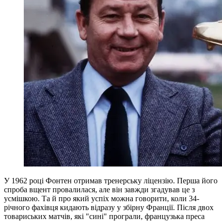
У 1962 році Фонтен отримав тренерську ліцензію. Перша його
спроба вщент провалилася, але він завжди згадував це з
усмішкою. Та й про який успіх можна говорити, коли 34-
річного фахівця кидають відразу у збірну Франції. Після двох
товариських матчів, які "сині" програли, французька преса