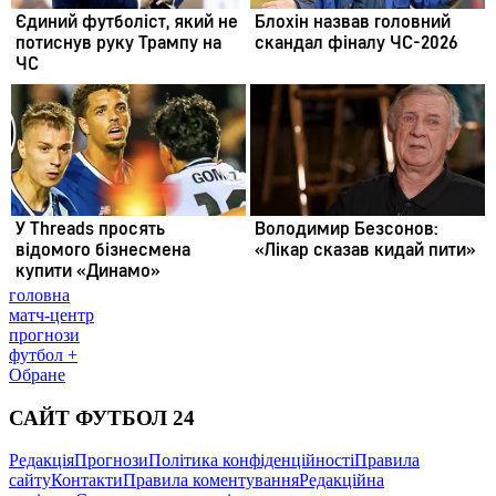
головна
матч-центр
прогнози
футбол +
Обране
САЙТ ФУТБОЛ 24
Редакція
Прогнози
Політика конфіденційності
Правила
сайту
Контакти
Правила коментування
Редакційна