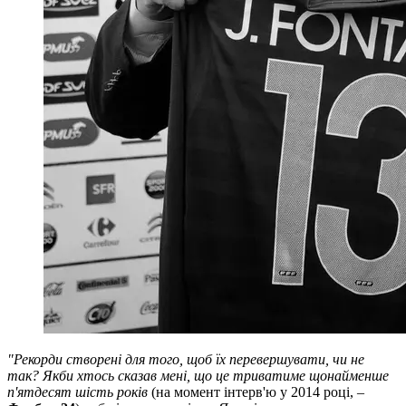
"Рекорди створені для того, щоб їх перевершувати, чи не
так? Якби хтось сказав мені, що це триватиме щонайменше
п'ятдесят шість років
(на момент інтерв'ю у 2014 році, –