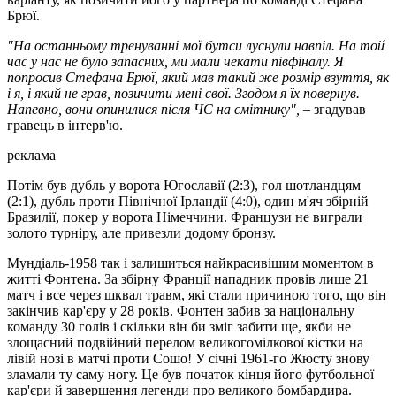
Брюї.
"На останньому тренуванні мої бутси луснули навпіл. На той
час у нас не було запасних, ми мали чекати півфіналу. Я
попросив Стефана Брюї, який мав такий же розмір взуття, як
і я, і який не грав, позичити мені свої. Згодом я їх повернув.
Напевно, вони опинилися після ЧС на смітнику",
– згадував
гравець в інтерв'ю.
реклама
Потім був дубль у ворота Югославії (2:3), гол шотландцям
(2:1), дубль проти Північної Ірландії (4:0), один м'яч збірній
Бразилії, покер у ворота Німеччини. Французи не виграли
золото турніру, але привезли додому бронзу.
Мундіаль-1958 так і залишиться найкрасивішим моментом в
житті Фонтена. За збірну Франції нападник провів лише 21
матч і все через шквал травм, які стали причиною того, що він
закінчив кар'єру у 28 років. Фонтен забив за національну
команду 30 голів і скільки він би зміг забити ще, якби не
злощасний подвійний перелом великогомілкової кістки на
лівій нозі в матчі проти Сошо! У січні 1961-го Жюсту знову
зламали ту саму ногу. Це був початок кінця його футбольної
кар'єри й завершення легенди про великого бомбардира.