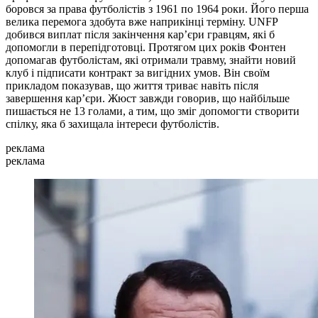
боровся за права футболістів з 1961 по 1964 роки. Його перша
велика перемога здобута вже наприкінці терміну. UNFP
добився виплат після закінчення кар’єри гравцям, які б
допомогли в перепідготовці. Протягом цих років Фонтен
допомагав футболістам, які отримали травму, знайти новий
клуб і підписати контракт за вигідних умов. Він своїм
прикладом показував, що життя триває навіть після
завершення кар’єри. Жюст завжди говорив, що найбільше
пишається не 13 голами, а тим, що зміг допомогти створити
спілку, яка б захищала інтереси футболістів.
реклама
реклама