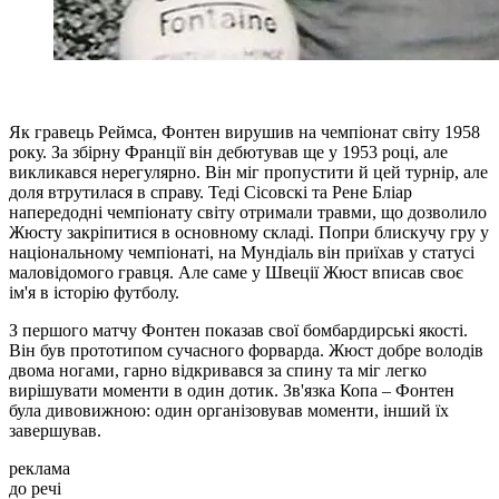
Як гравець Реймса, Фонтен вирушив на чемпіонат світу 1958
року. За збірну Франції він дебютував ще у 1953 році, але
викликався нерегулярно. Він міг пропустити й цей турнір, але
доля втрутилася в справу. Теді Сісовскі та Рене Бліар
напередодні чемпіонату світу отримали травми, що дозволило
Жюсту закріпитися в основному складі. Попри блискучу гру у
національному чемпіонаті, на Мундіаль він приїхав у статусі
маловідомого гравця. Але саме у Швеції Жюст вписав своє
ім'я в історію футболу.
З першого матчу Фонтен показав свої бомбардирські якості.
Він був прототипом сучасного форварда. Жюст добре володів
двома ногами, гарно відкривався за спину та міг легко
вирішувати моменти в один дотик. Зв'язка Копа – Фонтен
була дивовижною: один організовував моменти, інший їх
завершував.
реклама
до речі