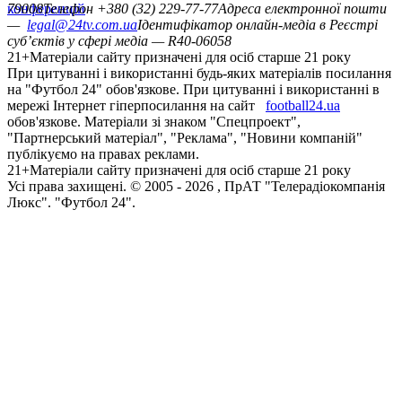
конференцій
79008
Телефон +380 (32) 229-77-77
Адреса електронної пошти
—
legal@24tv.com.ua
Ідентифікатор онлайн-медіа в Реєстрі
суб’єктів у сфері медіа — R40-06058
21+
Матеріали сайту призначені для осіб старше 21 року
При цитуванні і використанні будь-яких матеріалів посилання
на "Футбол 24" обов'язкове. При цитуванні і використанні в
мережі Інтернет гіперпосилання на сайт
football24.ua
обов'язкове. Матеріали зі знаком "Спецпроект",
"Партнерський матеріал", "Реклама", "Новини компаній"
публікуємо на правах реклами.
21+
Матеріали сайту призначені для осіб старше 21 року
Усi права захищенi. © 2005 -
2026
, ПрАТ "Телерадіокомпанія
Люкс". "Футбол 24".