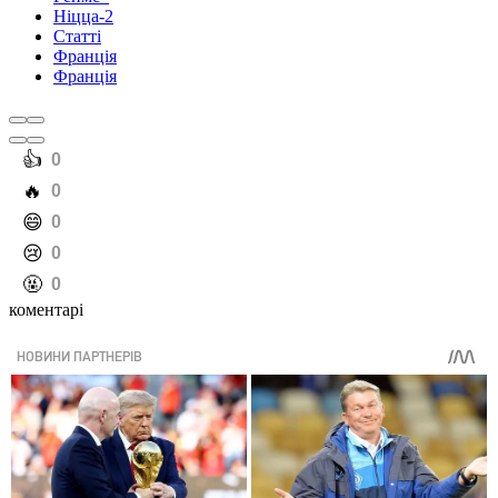
Ніцца-2
Статті
Франція
Франція
️👍
0
️🔥
0
️😄
0
️😢
0
️🤬
0
коментарі