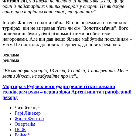
Футбол 24
),
я б ніколи не повірив. Я навіть вважаю, що це
один із найстаріших чинних рекордів у спорті. Це як добре
вино: що старішим воно стає, то ціннішим"
.
Історія Фонтена надзвичайна. Він не перемагав на великих
турнірах, він не вигравав п'ять чи сім "Золотих м'ячів", його
полички не були усіяні різноманітними особистими
нагородами. Але він дав дещо більше майбутнім поколінням –
мету. Це поштовх до нових звершень, до нових рекордів.
реклама
реклама
"Вісімнадцять ударів, 13 голів, 1 стійка, 1 поперечина. Мене
звати Жюст, не забувайте про це"
...
Мортира з Руфіно: його удари рвали сітки і ламали
голкіперам руки – перша зірка Аргентини та трансферний
рекорд
Читайте ще
:
Гарі Лінекер
Жюст Фонтен
Овертайм
ПСЖ
Реймс*