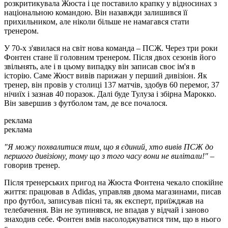
розкритикувала Жюста і це поставило крапку у відносинах з
національною командою. Він назавжди залишився її
прихильником, але ніколи більше не намагався стати
тренером.
У 70-х з'явилася на світ нова команда – ПСЖ. Через три роки
Фонтен стане її головним тренером. Після двох сезонів його
звільнять, але і в цьому випадку він записав своє ім'я в
історію. Саме Жюст вивів парижан у перший дивізіон. Як
тренер, він провів у столиці 137 матчів, здобув 60 перемог, 37
нічиїх і зазнав 40 поразок. Далі буде Тулуза і збірна Марокко.
Він завершив з футболом там, де все почалося.
реклама
реклама
"Я можу похвалитися тим, що я єдиний, хто вивів ПСЖ до
першого дивізіону, тому що з того часу вони не вилітали!"
–
говорив тренер.
Після тренерських пригод на Жюста Фонтена чекало спокійне
життя: працював в Аdidas, управляв двома магазинами, писав
про футбол, записував пісні та, як експерт, приїжджав на
телебачення. Він не зупинявся, не впадав у відчай і заново
знаходив себе. Фонтен вмів насолоджуватися тим, що в нього