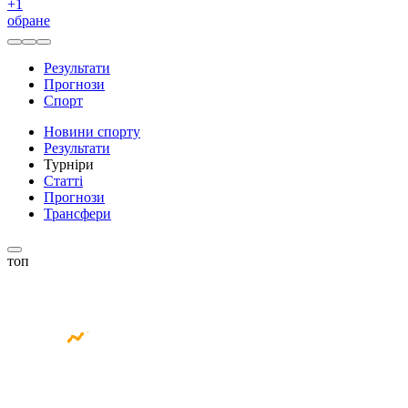
+
1
обране
Результати
Прогнози
Спорт
Новини спорту
Результати
Турніри
Статті
Прогнози
Трансфери
топ