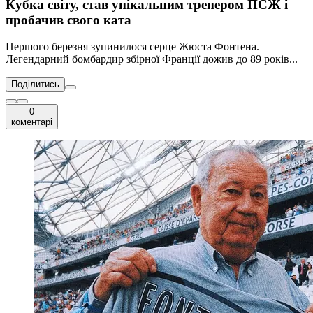
Кубка світу, став унікальним тренером ПСЖ і
пробачив свого ката
Першого березня зупинилося серце Жюста Фонтена.
Легендарний бомбардир збірної Франції дожив до 89 років...
Поділитись
0
коментарі