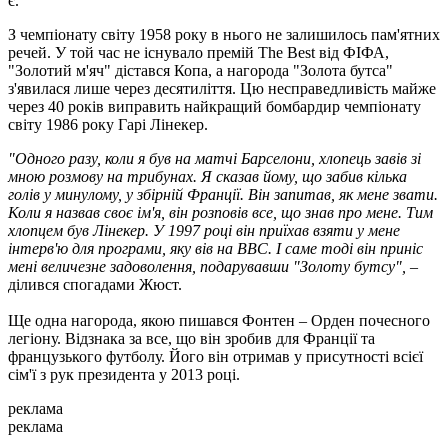
є.
З чемпіонату світу 1958 року в нього не залишилось пам'ятних
речей. У той час не існувало премій The Best від ФІФА,
"Золотий м'яч" дістався Копа, а нагорода "Золота бутса"
з'явилася лише через десятиліття. Цю несправедливість майже
через 40 років виправить найкращий бомбардир чемпіонату
світу 1986 року Гарі Лінекер.
"Одного разу, коли я був на матчі Барселони, хлопець завів зі
мною розмову на трибунах. Я сказав йому, що забив кілька
голів у минулому, у збірній Франції. Він запитав, як мене звати.
Коли я назвав своє ім'я, він розповів все, що знав про мене. Тим
хлопцем був Лінекер. У 1997 році він приїхав взяти у мене
інтерв'ю для програми, яку вів на BBC. І саме тоді він приніс
мені величезне задоволення, подарувавши "Золоту бутсу",
–
ділився спогадами Жюст.
Ще одна нагорода, якою пишався Фонтен – Орден почесного
легіону. Відзнака за все, що він зробив для Франції та
французького футболу. Його він отримав у присутності всієї
сім'ї з рук президента у 2013 році.
реклама
реклама