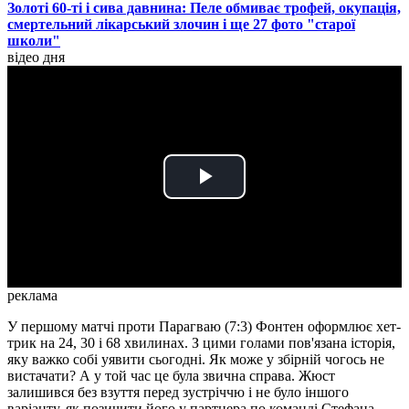
Золоті 60-ті і сива давнина: Пеле обмиває трофей, окупація,
смертельний лікарський злочин і ще 27 фото "старої
школи"
відео дня
Play
Video
реклама
У першому матчі проти Парагваю (7:3) Фонтен оформлює хет-
трик на 24, 30 і 68 хвилинах. З цими голами пов'язана історія,
яку важко собі уявити сьогодні. Як може у збірній чогось не
вистачати? А у той час це була звична справа. Жюст
залишився без взуття перед зустріччю і не було іншого
варіанту, як позичити його у партнера по команді Стефана