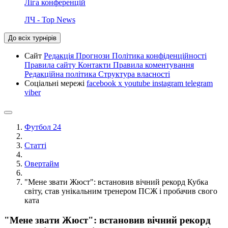
Ліга конференцій
ЛЧ - Top News
До всіх турнірів
Сайт
Редакція
Прогнози
Політика конфіденційності
Правила сайту
Контакти
Правила коментування
Редакційна політика
Структура власності
Соціальні мережі
facebook
x
youtube
instagram
telegram
viber
Футбол 24
Статті
Овертайм
"Мене звати Жюст": встановив вічний рекорд Кубка
світу, став унікальним тренером ПСЖ і пробачив свого
ката
"Мене звати Жюст": встановив вічний рекорд