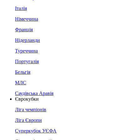
Італія
Німеччина
Франція
Нідерланди
Туреччина
Португалія
Бельгія
МЛС
Саудівська Аравія
Єврокубки
Ліга чемпіонів
Ліга Європи
Суперкубок УЄФА