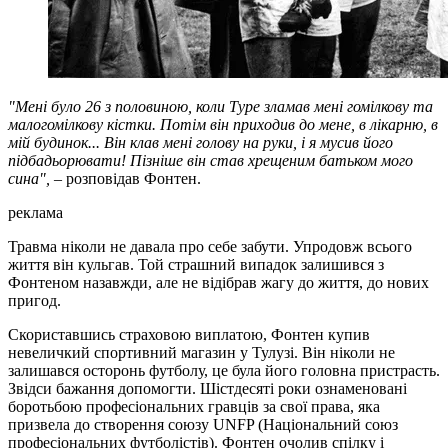
"Мені було 26 з половиною, коли Туре зламав мені гомілкову та
малогомілкову кістки. Потім він приходив до мене, в лікарню, в
мій будинок... Він клав мені голову на руки, і я мусив його
підбадьорювати! Пізніше він став хрещеним батьком мого
сина",
– розповідав Фонтен.
реклама
Травма ніколи не давала про себе забути. Упродовж всього
життя він кульгав. Той страшний випадок залишився з
Фонтеном назавжди, але не відібрав жагу до життя, до нових
пригод.
Скориставшись страховою виплатою, Фонтен купив
невеличкий спортивний магазин у Тулузі. Він ніколи не
залишався осторонь футболу, це була його головна пристрасть.
Звідси бажання допомогти. Шістдесяті роки ознаменовані
боротьбою професіональних гравців за свої права, яка
призвела до створення союзу UNFP (Національний союз
професіональних футболістів). Фонтен очолив спілку і