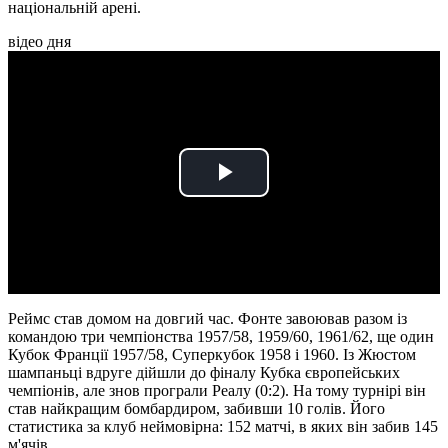
національній арені.
відео дня
Play
Video
Реймс став домом на довгий час. Фонте завоював разом із
командою три чемпіонства 1957/58, 1959/60, 1961/62, ще один
Кубок Франції 1957/58, Суперкубок 1958 і 1960. Із Жюстом
шампаньці вдруге дійшли до фіналу Кубка європейських
чемпіонів, але знов програли Реалу (0:2). На тому турнірі він
став найкращим бомбардиром, забивши 10 голів. Його
статистика за клуб неймовірна: 152 матчі, в яких він забив 145
м'ячів.