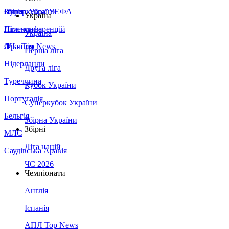
Збірна України
Італія
Суперкубок УЄФА
Україна
Німеччина
Ліга конференцій
Україна
Франція
ЛЧ - Top News
Перша ліга
Нідерланди
Друга ліга
Туреччина
Кубок України
Португалія
Суперкубок України
Бельгія
Збірна України
Збірні
МЛС
Ліга націй
Саудівська Аравія
ЧС 2026
Чемпіонати
Англія
Іспанія
АПЛ Top News