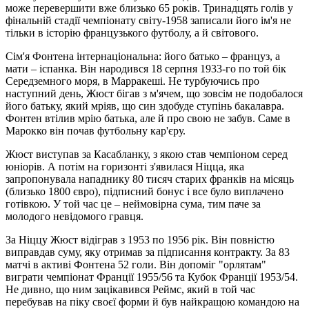
може перевершити вже близько 65 років. Тринадцять голів у
фінальній стадії чемпіонату світу-1958 записали його ім'я не
тільки в історію французького футболу, а й світового.
Сім'я Фонтена інтернаціональна: його батько – француз, а
мати – іспанка. Він народився 18 серпня 1933-го по той бік
Середземного моря, в Марракеші. Не турбуючись про
наступний день, Жюст бігав з м'ячем, що зовсім не подобалося
його батьку, який мріяв, що син здобуде ступінь бакалавра.
Фонтен втілив мрію батька, але й про свою не забув. Саме в
Марокко він почав футбольну кар'єру.
Жюст виступав за Касабланку, з якою став чемпіоном серед
юніорів. А потім на горизонті з'явилася Ніцца, яка
запропонувала нападнику 80 тисяч старих франків на місяць
(близько 1800 євро), підписний бонус і все було виплачено
готівкою. У той час це – неймовірна сума, тим паче за
молодого невідомого гравця.
За Ніццу Жюст відіграв з 1953 по 1956 рік. Він повністю
виправдав суму, яку отримав за підписання контракту. За 83
матчі в активі Фонтена 52 голи. Він допоміг "орлятам"
виграти чемпіонат Франції 1955/56 та Кубок Франції 1953/54.
Не дивно, що ним зацікавився Реймс, який в той час
перебував на піку своєї форми й був найкращою командою на