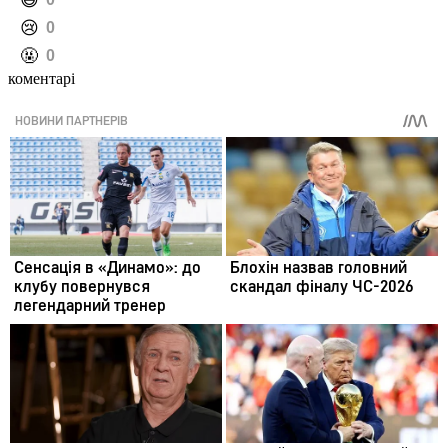
️😄
️😢
0
️🤬
0
коментарі