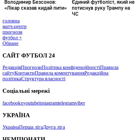
головна
матч-центр
прогнози
футбол +
Обране
САЙТ ФУТБОЛ 24
Редакція
Прогнози
Політика конфіденційності
Правила
сайту
Контакти
Правила коментування
Редакційна
політика
Структура власності
Соціальні мережі
facebook
x
youtube
instagram
telegram
viber
УКРАЇНА
Україна
Перша ліга
Друга ліга
ЧЕМПІОНАТИ