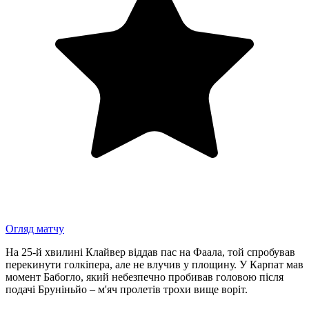
Огляд матчу
На 25-й хвилині Клайвер віддав пас на Фаала, той спробував
перекинути голкіпера, але не влучив у площину. У Карпат мав
момент Бабогло, який небезпечно пробивав головою після
подачі Бруніньйо – м'яч пролетів трохи вище воріт.