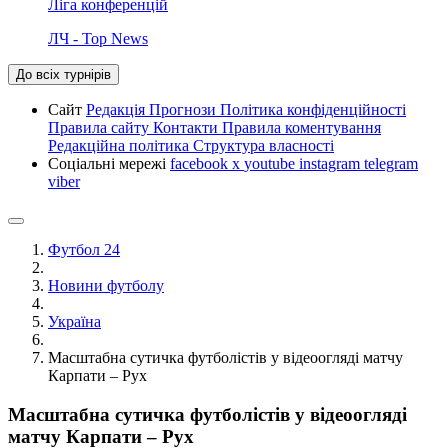
Ліга конференцій
ЛЧ - Top News
До всіх турнірів
Сайт
Редакція
Прогнози
Політика конфіденційності
Правила сайту
Контакти
Правила коментування
Редакційна політика
Структура власності
Соціальні мережі
facebook
x
youtube
instagram
telegram
viber
Футбол 24
Новини футболу
Україна
Масштабна сутичка футболістів у відеоогляді матчу
Карпати – Рух
Масштабна сутичка футболістів у відеоогляді
матчу Карпати – Рух