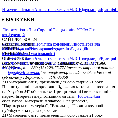
Німеччина
Іспанія
Англія
Італія
Бельгія
МЛС
Нідерланди
Франція
П
ЄВРОКУБКИ
Ліга чемпіонів
Ліга Європи
Юнацька ліга УЄФА
Ліга
конференцій
САЙТ ФУТБОЛ 24
Редакція
Соціальні мережі
Прогнози
Політика конфіденційності
Правила
сайту
facebook
УКРАЇНА
Контакти
x
youtube
Правила коментування
instagram
telegram
viber
Редакційна
політика
Україна
ЧЕМПІОНАТИ
Перша ліга
Структура власності
Друга ліга
Німеччина
ЄВРОКУБКИ
Іспанія
Англія
Італія
Бельгія
МЛС
Нідерланди
Франція
П
Ліга чемпіонів
Онлайн-медіа «Футбол 24»
Ліга Європи
Юнацька ліга УЄФА
пл. Галицька, буд. 15, м. Львів,
Ліга
конференцій
79008
Телефон +380 (32) 229-77-77
Адреса електронної пошти
—
legal@24tv.com.ua
Ідентифікатор онлайн-медіа в Реєстрі
суб’єктів у сфері медіа — R40-06058
21+
Матеріали сайту призначені для осіб старше 21 року
При цитуванні і використанні будь-яких матеріалів посилання
на "Футбол 24" обов'язкове. При цитуванні і використанні в
мережі Інтернет гіперпосилання на сайт
football24.ua
обов'язкове. Матеріали зі знаком "Спецпроект",
"Партнерський матеріал", "Реклама", "Новини компаній"
публікуємо на правах реклами.
21+
Матеріали сайту призначені для осіб старше 21 року