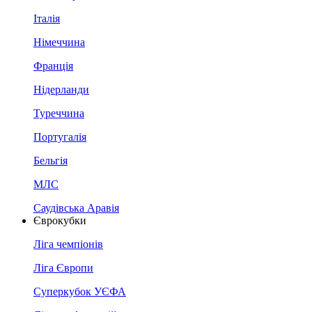
Італія
Німеччина
Франція
Нідерланди
Туреччина
Португалія
Бельгія
МЛС
Саудівська Аравія
Єврокубки
Ліга чемпіонів
Ліга Європи
Суперкубок УЄФА