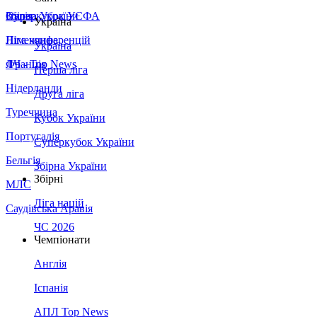
Збірна України
Італія
Суперкубок УЄФА
Україна
Німеччина
Ліга конференцій
Україна
Франція
ЛЧ - Top News
Перша ліга
Нідерланди
Друга ліга
Туреччина
Кубок України
Португалія
Суперкубок України
Бельгія
Збірна України
Збірні
МЛС
Ліга націй
Саудівська Аравія
ЧС 2026
Чемпіонати
Англія
Іспанія
АПЛ Top News