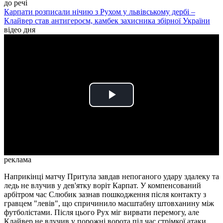
до речі
Карпати розписали нічию з Рухом у львівському дербі –
Клайвер став антигероєм, камбек захисника збірної України
відео дня
Play
Video
реклама
Наприкінці матчу Притула завдав непоганого удару здалеку та
ледь не влучив у дев'ятку воріт Карпат. У компенсований
арбітром час Слюбик зазнав пошкодження після контакту з
гравцем "левів", що спричинило масштабну штовханину між
футболістами. Після цього Рух міг вирвати перемогу, але
Клайвер не влучив у порожні ворота під час стрімкої атаки.