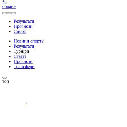
+
1
обране
Результати
Прогнози
Спорт
Новини спорту
Результати
Турніри
Статті
Прогнози
Трансфери
топ