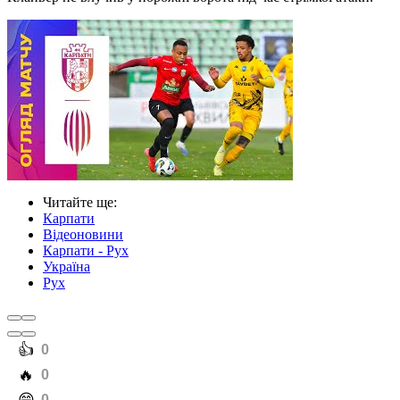
Читайте ще
:
Карпати
Відеоновини
Карпати - Рух
Україна
Рух
️👍
0
️🔥
0
0