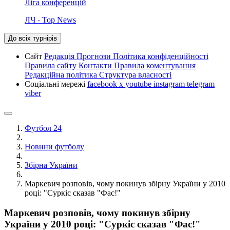
Ліга конференцій
ЛЧ - Top News
До всіх турнірів
Сайт
Редакція
Прогнози
Політика конфіденційності
Правила сайту
Контакти
Правила коментування
Редакційна політика
Структура власності
Соціальні мережі
facebook
x
youtube
instagram
telegram
viber
Футбол 24
Новини футболу
Збірна України
Маркевич розповів, чому покинув збірну України у 2010
році: "Суркіс сказав "Фас!"
Маркевич розповів, чому покинув збірну
України у 2010 році: "Суркіс сказав "Фас!"