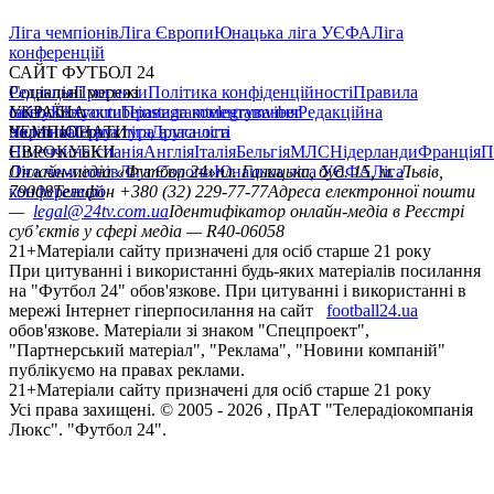
Ліга чемпіонів
Ліга Європи
Юнацька ліга УЄФА
Ліга
конференцій
САЙТ ФУТБОЛ 24
Редакція
Соціальні мережі
Прогнози
Політика конфіденційності
Правила
сайту
facebook
УКРАЇНА
Контакти
x
youtube
Правила коментування
instagram
telegram
viber
Редакційна
політика
Україна
ЧЕМПІОНАТИ
Перша ліга
Структура власності
Друга ліга
Німеччина
ЄВРОКУБКИ
Іспанія
Англія
Італія
Бельгія
МЛС
Нідерланди
Франція
П
Ліга чемпіонів
Онлайн-медіа «Футбол 24»
Ліга Європи
Юнацька ліга УЄФА
пл. Галицька, буд. 15, м. Львів,
Ліга
конференцій
79008
Телефон +380 (32) 229-77-77
Адреса електронної пошти
—
legal@24tv.com.ua
Ідентифікатор онлайн-медіа в Реєстрі
суб’єктів у сфері медіа — R40-06058
21+
Матеріали сайту призначені для осіб старше 21 року
При цитуванні і використанні будь-яких матеріалів посилання
на "Футбол 24" обов'язкове. При цитуванні і використанні в
мережі Інтернет гіперпосилання на сайт
football24.ua
обов'язкове. Матеріали зі знаком "Спецпроект",
"Партнерський матеріал", "Реклама", "Новини компаній"
публікуємо на правах реклами.
21+
Матеріали сайту призначені для осіб старше 21 року
Усi права захищенi. © 2005 -
2026
, ПрАТ "Телерадіокомпанія
Люкс". "Футбол 24".