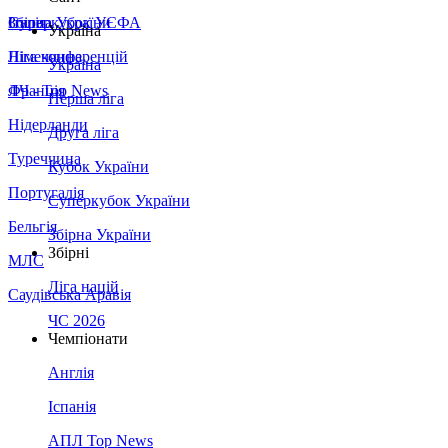
Збірна України
Італія
Суперкубок УЄФА
Україна
Німеччина
Ліга конференцій
Україна
Франція
ЛЧ - Top News
Перша ліга
Нідерланди
Друга ліга
Туреччина
Кубок України
Португалія
Суперкубок України
Бельгія
Збірна України
Збірні
МЛС
Ліга націй
Саудівська Аравія
ЧС 2026
Чемпіонати
Англія
Іспанія
АПЛ Top News