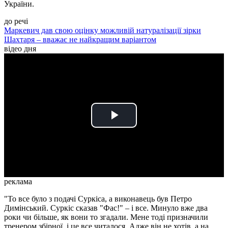
України.
до речі
Маркевич дав свою оцінку можливій натуралізації зірки
Шахтаря – вважає не найкращим варіантом
відео дня
Play
Video
реклама
"То все було з подачі Суркіса, а виконавець був Петро
Димінський. Суркіс сказав "Фас!" – і все. Минуло вже два
роки чи більше, як вони то згадали. Мене тоді призначили
тренером збірної, і це все читалося. Адже він не хотів, а на