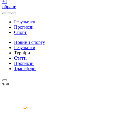
+
1
обране
Результати
Прогнози
Спорт
Новини спорту
Результати
Турніри
Статті
Прогнози
Трансфери
топ