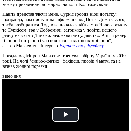
моєму призначенні до збірної наполіг Коломойський.
Навіть представляючи мене, Суркіс зробив ніби нотатку:
щоправда, нам поступила інформація від Петра Димінського,
треба розбиратися. Тоді вже почалася війна між Ярославським
та Суркісом: гра у Добромилі, затримка у повітрі нашого
рейсу на матч з Динамо, неадекватне суддівство. А я – тренер
збірної. І потрібно було обирати. Тож пішов зі збірної", –
сказав Маркевич в інтерв'ю
Українському футболу.
Нагадаємо, Мирон Маркевич тренував збірну України у 2010
році. На чолі "синьо-жовтих" фахівець провів 4 матчі та не
зазнав жодної поразки.
відео дня
Play