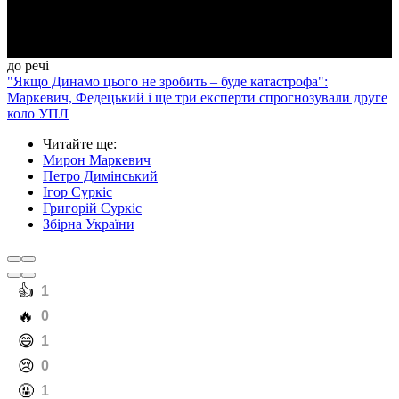
Video
до речі
"Якщо Динамо цього не зробить – буде катастрофа":
Маркевич, Федецький і ще три експерти спрогнозували друге
коло УПЛ
Читайте ще
:
Мирон Маркевич
Петро Димінський
Ігор Суркіс
Григорій Суркіс
Збірна України
️👍
1
️🔥
0
️😄
1
️😢
0
️🤬
1