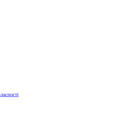
ласності