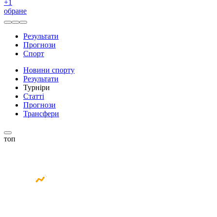
+
1
обране
Результати
Прогнози
Спорт
Новини спорту
Результати
Турніри
Статті
Прогнози
Трансфери
топ