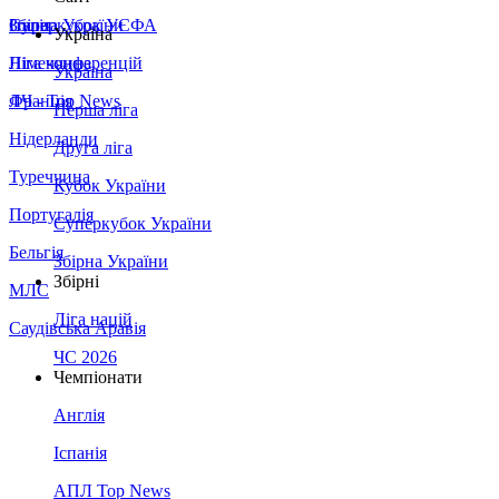
Збірна України
Італія
Суперкубок УЄФА
Україна
Німеччина
Ліга конференцій
Україна
Франція
ЛЧ - Top News
Перша ліга
Нідерланди
Друга ліга
Туреччина
Кубок України
Португалія
Суперкубок України
Бельгія
Збірна України
Збірні
МЛС
Ліга націй
Саудівська Аравія
ЧС 2026
Чемпіонати
Англія
Іспанія
АПЛ Top News