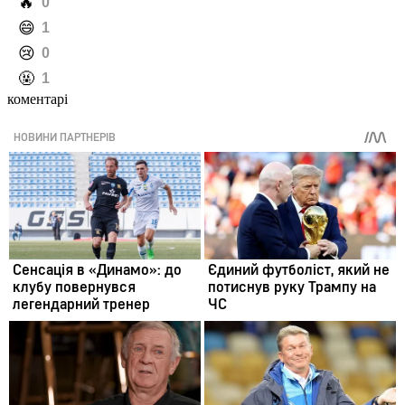
️🔥
0
️😄
1
️😢
0
️🤬
1
коментарі