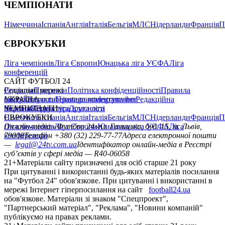
ЧЕМПІОНАТИ
Німеччина
Іспанія
Англія
Італія
Бельгія
МЛС
Нідерланди
Франція
П
ЄВРОКУБКИ
Ліга чемпіонів
Ліга Європи
Юнацька ліга УЄФА
Ліга
конференцій
САЙТ ФУТБОЛ 24
Редакція
Соціальні мережі
Прогнози
Політика конфіденційності
Правила
сайту
facebook
УКРАЇНА
Контакти
x
youtube
Правила коментування
instagram
telegram
viber
Редакційна
політика
Україна
ЧЕМПІОНАТИ
Перша ліга
Структура власності
Друга ліга
Німеччина
ЄВРОКУБКИ
Іспанія
Англія
Італія
Бельгія
МЛС
Нідерланди
Франція
П
Ліга чемпіонів
Онлайн-медіа «Футбол 24»
Ліга Європи
Юнацька ліга УЄФА
пл. Галицька, буд. 15, м. Львів,
Ліга
конференцій
79008
Телефон +380 (32) 229-77-77
Адреса електронної пошти
—
legal@24tv.com.ua
Ідентифікатор онлайн-медіа в Реєстрі
суб’єктів у сфері медіа — R40-06058
21+
Матеріали сайту призначені для осіб старше 21 року
При цитуванні і використанні будь-яких матеріалів посилання
на "Футбол 24" обов'язкове. При цитуванні і використанні в
мережі Інтернет гіперпосилання на сайт
football24.ua
обов'язкове. Матеріали зі знаком "Спецпроект",
"Партнерський матеріал", "Реклама", "Новини компаній"
публікуємо на правах реклами.