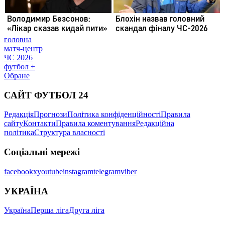
головна
матч-центр
ЧС 2026
футбол +
Обране
САЙТ ФУТБОЛ 24
Редакція
Прогнози
Політика конфіденційності
Правила
сайту
Контакти
Правила коментування
Редакційна
політика
Структура власності
Соціальні мережі
facebook
x
youtube
instagram
telegram
viber
УКРАЇНА
Україна
Перша ліга
Друга ліга