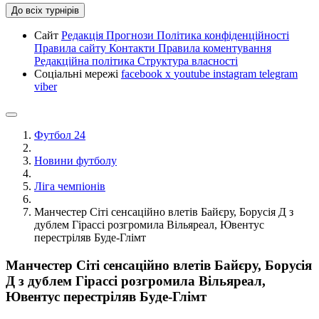
До всіх турнірів
Сайт
Редакція
Прогнози
Політика конфіденційності
Правила сайту
Контакти
Правила коментування
Редакційна політика
Структура власності
Соціальні мережі
facebook
x
youtube
instagram
telegram
viber
Футбол 24
Новини футболу
Ліга чемпіонів
Манчестер Сіті сенсаційно влетів Байєру, Борусія Д з
дублем Гірассі розгромила Вільяреал, Ювентус
перестріляв Буде-Глімт
Манчестер Сіті сенсаційно влетів Байєру, Борусія
Д з дублем Гірассі розгромила Вільяреал,
Ювентус перестріляв Буде-Глімт