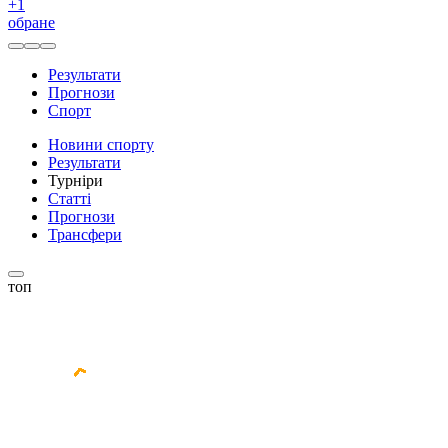
+
1
обране
Результати
Прогнози
Спорт
Новини спорту
Результати
Турніри
Статті
Прогнози
Трансфери
топ