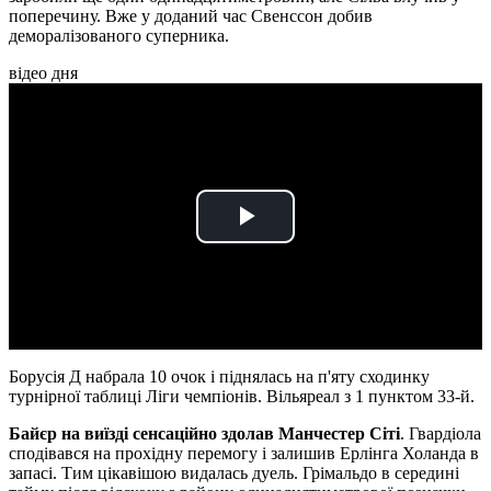
поперечину. Вже у доданий час Свенссон добив
деморалізованого суперника.
відео дня
Play
Video
Борусія Д набрала 10 очок і піднялась на п'яту сходинку
турнірної таблиці Ліги чемпіонів. Вільяреал з 1 пунктом 33-й.
Байєр на виїзді сенсаційно здолав Манчестер Сіті
. Гвардіола
сподівався на прохідну перемогу і залишив Ерлінга Холанда в
запасі. Тим цікавішою видалась дуель. Грімальдо в середині