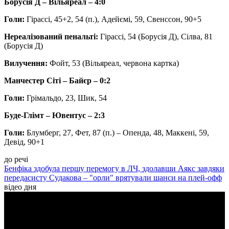
Борусія Д – Вільяреал – 4:0
Голи:
Гірассі, 45+2, 54 (п.), Адейємі, 59, Свенссон, 90+5
Нереалізований пенальті:
Гірассі, 54 (Борусія Д), Сілва, 81
(Борусія Д)
Вилучення:
Фойт, 53 (Вільяреал, червона картка)
Манчестер Сіті – Байєр – 0:2
Голи:
Грімальдо, 23, Шик, 54
Буде-Глімт – Ювентус – 2:3
Голи:
Блумберг, 27, Фет, 87 (п.) – Опенда, 48, Маккені, 59,
Девід, 90+1
до речі
Бенфіка здобула першу перемогу в ЛЧ, здолавши Аякс завдяки
передасисту Судакова – "орли" врятували шанси на плей-офф
відео дня