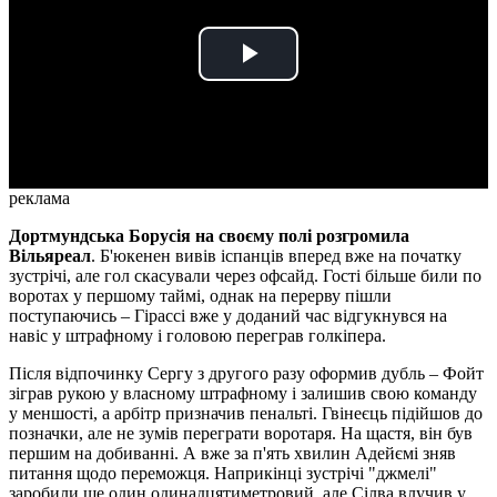
Play
Video
реклама
Дортмундська Борусія на своєму полі розгромила
Вільяреал
. Б'юкенен вивів іспанців вперед вже на початку
зустрічі, але гол скасували через офсайд. Гості більше били по
воротах у першому таймі, однак на перерву пішли
поступаючись – Гірассі вже у доданий час відгукнувся на
навіс у штрафному і головою переграв голкіпера.
Після відпочинку Сергу з другого разу оформив дубль – Фойт
зіграв рукою у власному штрафному і залишив свою команду
у меншості, а арбітр призначив пенальті. Гвінеєць підійшов до
позначки, але не зумів переграти воротаря. На щастя, він був
першим на добиванні. А вже за п'ять хвилин Адейємі зняв
питання щодо переможця. Наприкінці зустрічі "джмелі"
заробили ще один одинадцятиметровий, але Сілва влучив у