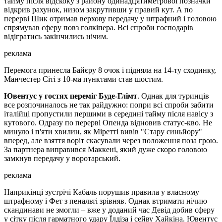
тайму після відскоку з району одинадцятиметрової позначки
відкрив рахунок, низом закрутивши у правий кут. А по
перерві Шик отримав верхову передачу у штрафний і головою
спрямував сферу повз голкіпера. Всі спроби господарів
відігратись закінчились нічим.
реклама
Перемога принесла Байєру 8 очок і підняла на 14-ту сходинку,
Манчестер Сіті з 10-ма пунктами став шостим.
Ювентус у гостях переміг Буде-Глімт
. Однак для туринців
все розпочиналось не так райдужно: попри всі спроби забити
італійці пропустили першими в середині тайму після навісу з
кутового. Одразу по перерві Опенда відновив статус-кво. Не
минуло і п'яти хвилин, як Міретті вивів "Стару синьйору"
вперед, але взяття воріт скасували через положення поза грою.
За партнера виправився Маккені, який дуже скоро головою
замкнув передачу у воротарський.
реклама
Наприкінці зустрічі Кабаль порушив правила у власному
штрафному і Фет з пенальті зрівняв. Однак втримати нічию
скандинави не змогли – вже у доданий час Девід добив сферу
у сітку після гарматного удару Їлдіза і сейву Хайкіна. Ювентус