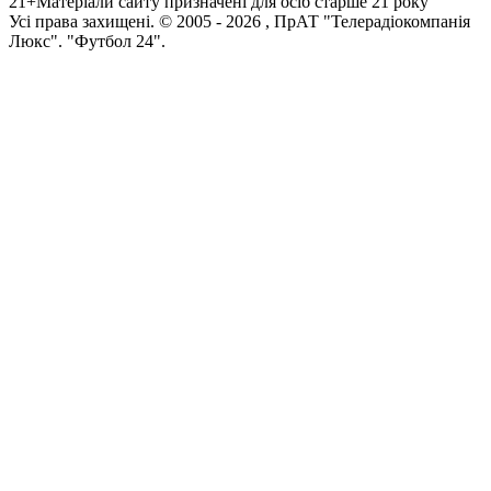
21+
Матеріали сайту призначені для осіб старше 21 року
Усi права захищенi. © 2005 -
2026
, ПрАТ "Телерадіокомпанія
Люкс". "Футбол 24".