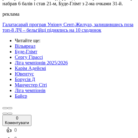
набрав 6 балів і став 21-м, Буде-Глімт з 2-ма очками 31-й.
реклама
Галатасарай програв Уніону Сент-Жилуаз, залишившись поза
топ-8 ЛЧ – бельгійці піднялись на 10 сходинок
Читайте ще
:
Вільяреал
Буде-Глімт
Сергу Гірассі
Ліга чемпіонів 2025/2026
Карім Адейємі
Ювентус
Борусія Д
Манчестер Сіті
Ліга чемпіонів
Байєр
0
Коментувати
️👍
0