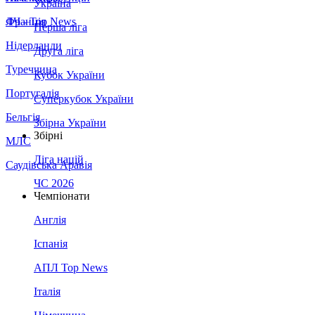
Україна
Франція
ЛЧ - Top News
Перша ліга
Нідерланди
Друга ліга
Туреччина
Кубок України
Португалія
Суперкубок України
Бельгія
Збірна України
Збірні
МЛС
Ліга націй
Саудівська Аравія
ЧС 2026
Чемпіонати
Англія
Іспанія
АПЛ Top News
Італія