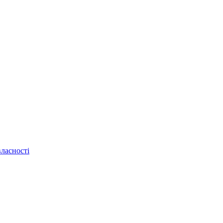
ласності