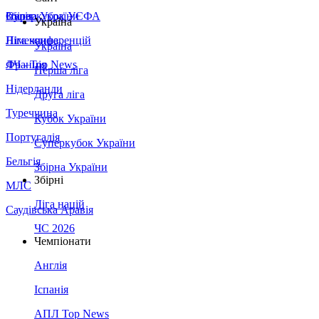
Збірна України
Італія
Суперкубок УЄФА
Україна
Німеччина
Ліга конференцій
Україна
Франція
ЛЧ - Top News
Перша ліга
Нідерланди
Друга ліга
Туреччина
Кубок України
Португалія
Суперкубок України
Бельгія
Збірна України
Збірні
МЛС
Ліга націй
Саудівська Аравія
ЧС 2026
Чемпіонати
Англія
Іспанія
АПЛ Top News