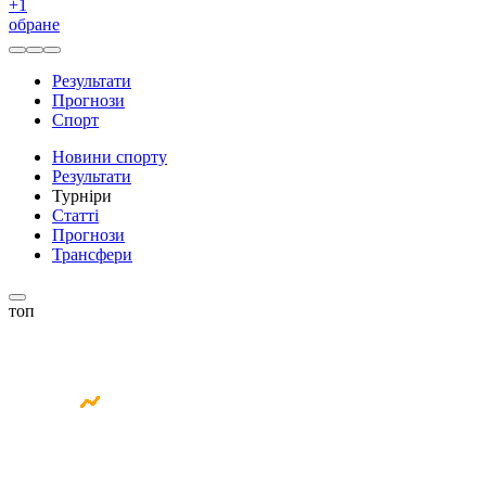
+
1
обране
Результати
Прогнози
Спорт
Новини спорту
Результати
Турніри
Статті
Прогнози
Трансфери
топ