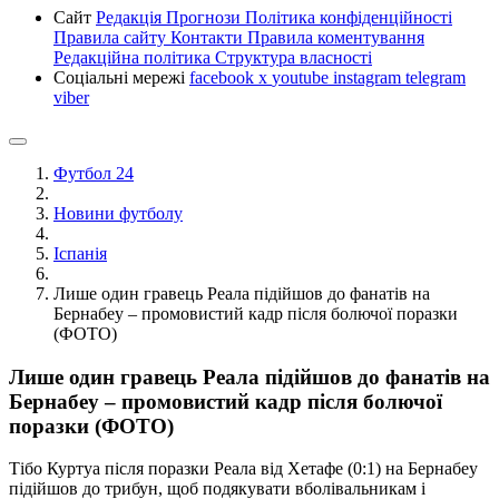
Сайт
Редакція
Прогнози
Політика конфіденційності
Правила сайту
Контакти
Правила коментування
Редакційна політика
Структура власності
Соціальні мережі
facebook
x
youtube
instagram
telegram
viber
Футбол 24
Новини футболу
Іспанія
Лише один гравець Реала підійшов до фанатів на
Бернабеу – промовистий кадр після болючої поразки
(ФОТО)
Лише один гравець Реала підійшов до фанатів на
Бернабеу – промовистий кадр після болючої
поразки (ФОТО)
Тібо Куртуа після поразки Реала від Хетафе (0:1) на Бернабеу
підійшов до трибун, щоб подякувати вболівальникам і