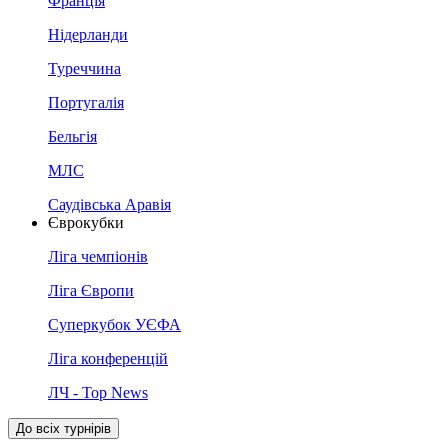
Франція
Нідерланди
Туреччина
Португалія
Бельгія
МЛС
Саудівська Аравія
Єврокубки
Ліга чемпіонів
Ліга Європи
Суперкубок УЄФА
Ліга конференцій
ЛЧ - Top News
До всіх турнірів