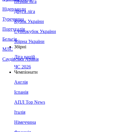
Перша ліга
Нідерланди
Друга ліга
Туреччина
Кубок України
Португалія
Суперкубок України
Бельгія
Збірна України
Збірні
МЛС
Ліга націй
Саудівська Аравія
ЧС 2026
Чемпіонати
Англія
Іспанія
АПЛ Top News
Італія
Німеччина