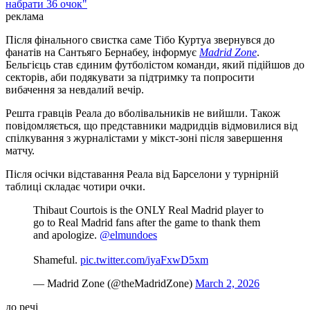
набрати 36 очок"
реклама
Після фінального свистка саме Тібо Куртуа звернувся до
фанатів на Сантьяго Бернабеу, інформує
Madrid Zone
.
Бельгієць став єдиним футболістом команди, який підійшов до
секторів, аби подякувати за підтримку та попросити
вибачення за невдалий вечір.
Решта гравців Реала до вболівальників не вийшли. Також
повідомляється, що представники мадридців відмовилися від
спілкування з журналістами у мікст-зоні після завершення
матчу.
Після осічки відставання Реала від Барселони у турнірній
таблиці складає чотири очки.
Thibaut Courtois is the ONLY Real Madrid player to
go to Real Madrid fans after the game to thank them
and apologize.
@elmundoes
Shameful.
pic.twitter.com/iyaFxwD5xm
— Madrid Zone (@theMadridZone)
March 2, 2026
до речі