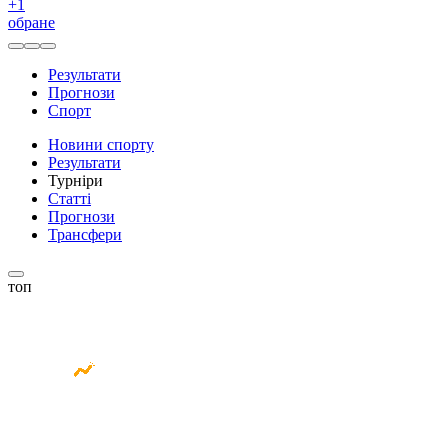
+
1
обране
Результати
Прогнози
Спорт
Новини спорту
Результати
Турніри
Статті
Прогнози
Трансфери
топ