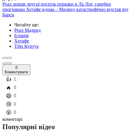
Реал зазнав другої поспіль поразки в Ла Лізі, ганебно
програвши Хетафе вдома – Мадрид катастрофічно відстав від
Барси
Читайте ще
:
Реал Мадрид
Іспанія
Хетафе
Тібо Куртуа
0
Коментувати
️👍
1
️🔥
0
️😄
0
️😢
0
️🤬
0
коментарі