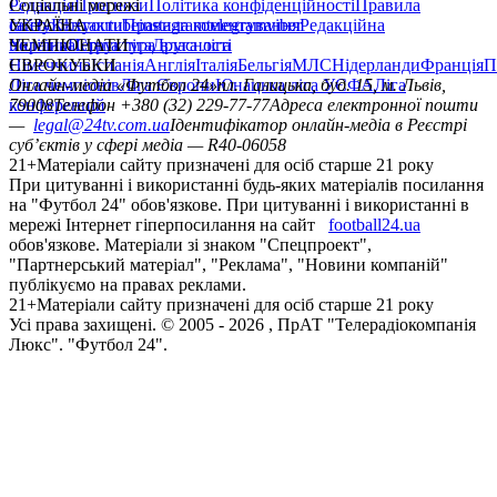
Редакція
Соціальні мережі
Прогнози
Політика конфіденційності
Правила
сайту
facebook
УКРАЇНА
Контакти
x
youtube
Правила коментування
instagram
telegram
viber
Редакційна
політика
Україна
ЧЕМПІОНАТИ
Перша ліга
Структура власності
Друга ліга
Німеччина
ЄВРОКУБКИ
Іспанія
Англія
Італія
Бельгія
МЛС
Нідерланди
Франція
П
Ліга чемпіонів
Онлайн-медіа «Футбол 24»
Ліга Європи
Юнацька ліга УЄФА
пл. Галицька, буд. 15, м. Львів,
Ліга
конференцій
79008
Телефон +380 (32) 229-77-77
Адреса електронної пошти
—
legal@24tv.com.ua
Ідентифікатор онлайн-медіа в Реєстрі
суб’єктів у сфері медіа — R40-06058
21+
Матеріали сайту призначені для осіб старше 21 року
При цитуванні і використанні будь-яких матеріалів посилання
на "Футбол 24" обов'язкове. При цитуванні і використанні в
мережі Інтернет гіперпосилання на сайт
football24.ua
обов'язкове. Матеріали зі знаком "Спецпроект",
"Партнерський матеріал", "Реклама", "Новини компаній"
публікуємо на правах реклами.
21+
Матеріали сайту призначені для осіб старше 21 року
Усi права захищенi. © 2005 -
2026
, ПрАТ "Телерадіокомпанія
Люкс". "Футбол 24".