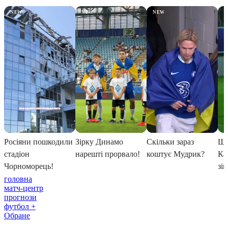
головна
матч-центр
прогнози
футбол +
Обране