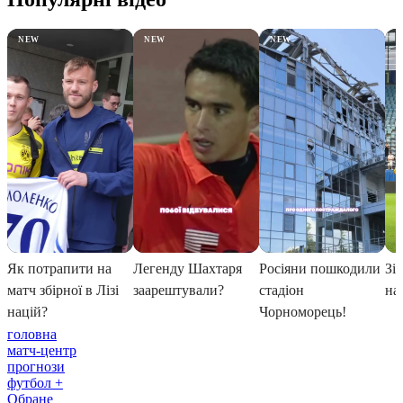
головна
матч-центр
прогнози
футбол +
Обране