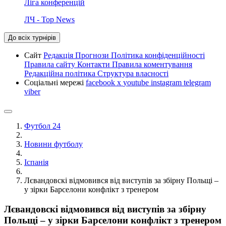
Ліга конференцій
ЛЧ - Top News
До всіх турнірів
Сайт
Редакція
Прогнози
Політика конфіденційності
Правила сайту
Контакти
Правила коментування
Редакційна політика
Структура власності
Соціальні мережі
facebook
x
youtube
instagram
telegram
viber
Футбол 24
Новини футболу
Іспанія
Лєвандовскі відмовився від виступів за збірну Польщі –
у зірки Барселони конфлікт з тренером
Лєвандовскі відмовився від виступів за збірну
Польщі – у зірки Барселони конфлікт з тренером