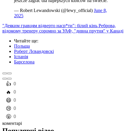
jeszcze zagrać dla najlepszych kibiców na świecie.
— Robert Lewandowski (@lewy_official)
June 8,
2025
"Деяким гравцям відверто наср*ти": білий кінь Реброва,
відомому тренеру соромно за УАФ, "дивна прутня" у Канаді
Читайте ще
:
Польща
Роберт Лєвандовскі
Іспанія
Барселона
️👍
0
️🔥
0
️😄
0
️😢
0
️🤬
0
коментарі