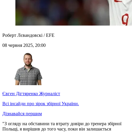
Роберт Лєвандовскі / EFE
08 червня 2025, 20:00
Євген Дігтяренко
Журналіст
Всі інсайди про зірок збірної України.
Дізнавайся першим
"З огляду на обставини та втрату довіри до тренера збірної
Польщі, я вирішив до того часу, поки він залишається