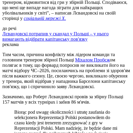
тренером, відмовитися від гри у збірній Польщі. Сподіваюся,
що мені ще випаде нагода зіграти для найкращих
уболівальників у світі", – написав Лєвандовскі на своїй
сторінці у
соціальній мережі Х.
до речі
Лєвандовскі потрапив у скандал у Польщі – у нього
вимагають відібрати капітанську пов'язку
реклама
Тим часом, причина конфлікту між лідером команди та
головним тренером збірної Польщі
Міхалом Пробєж
ом
полягає в тому, що форвард попросив не викликати його на
матчі відбору ЧС–2026, посилаючись на проблеми зі здоров'ям
після важкого сезону. Це, своєю чергою, викликало обурення
у тренера, який відібрав у нападника Барселони капітанську
пов'язку, що і спричинило заяву Лєвандовскі.
Зазначимо, що Роберт Лєвандовскі провів за збірну Польщі
157 матчів у всіх турнірах і забив 86 м'ячів.
Biorąc pod uwagę okoliczności i utratę zaufania do
selekcjonera Reprezentacji Polski postanowiłem do
czasu kiedy jest trenerem zrezygnować z gry w
Reprezentacji Polski. Mam nadzieję, że będzie dane mi