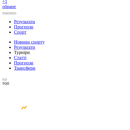
+
1
обране
Результати
Прогнози
Спорт
Новини спорту
Результати
Турніри
Статті
Прогнози
Трансфери
топ