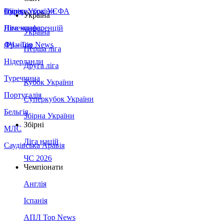
Збірна України
Італія
Суперкубок УЄФА
Україна
Німеччина
Ліга конференцій
Україна
Франція
ЛЧ - Top News
Перша ліга
Нідерланди
Друга ліга
Туреччина
Кубок України
Португалія
Суперкубок України
Бельгія
Збірна України
Збірні
МЛС
Ліга націй
Саудівська Аравія
ЧС 2026
Чемпіонати
Англія
Іспанія
АПЛ Top News