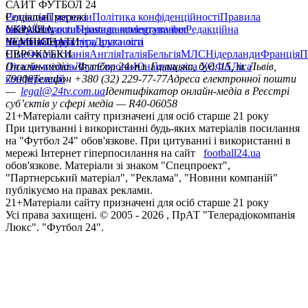
САЙТ ФУТБОЛ 24
Редакція
Соціальні мережі
Прогнози
Політика конфіденційності
Правила
сайту
facebook
УКРАЇНА
Контакти
x
youtube
Правила коментування
instagram
telegram
viber
Редакційна
політика
Україна
ЧЕМПІОНАТИ
Перша ліга
Структура власності
Друга ліга
Німеччина
ЄВРОКУБКИ
Іспанія
Англія
Італія
Бельгія
МЛС
Нідерланди
Франція
П
Ліга чемпіонів
Онлайн-медіа «Футбол 24»
Ліга Європи
Юнацька ліга УЄФА
пл. Галицька, буд. 15, м. Львів,
Ліга
конференцій
79008
Телефон +380 (32) 229-77-77
Адреса електронної пошти
—
legal@24tv.com.ua
Ідентифікатор онлайн-медіа в Реєстрі
суб’єктів у сфері медіа — R40-06058
21+
Матеріали сайту призначені для осіб старше 21 року
При цитуванні і використанні будь-яких матеріалів посилання
на "Футбол 24" обов'язкове. При цитуванні і використанні в
мережі Інтернет гіперпосилання на сайт
football24.ua
обов'язкове. Матеріали зі знаком "Спецпроект",
"Партнерський матеріал", "Реклама", "Новини компаній"
публікуємо на правах реклами.
21+
Матеріали сайту призначені для осіб старше 21 року
Усi права захищенi. © 2005 -
2026
, ПрАТ "Телерадіокомпанія
Люкс". "Футбол 24".